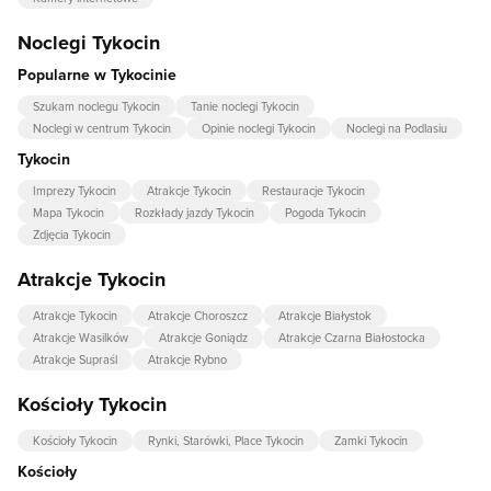
Noclegi Tykocin
Popularne w Tykocinie
Szukam noclegu Tykocin
Tanie noclegi Tykocin
Noclegi w centrum Tykocin
Opinie noclegi Tykocin
Noclegi na Podlasiu
Tykocin
Imprezy Tykocin
Atrakcje Tykocin
Restauracje Tykocin
Mapa Tykocin
Rozkłady jazdy Tykocin
Pogoda Tykocin
Zdjęcia Tykocin
Atrakcje Tykocin
Atrakcje Tykocin
Atrakcje Choroszcz
Atrakcje Białystok
Atrakcje Wasilków
Atrakcje Goniądz
Atrakcje Czarna Białostocka
Atrakcje Supraśl
Atrakcje Rybno
Kościoły Tykocin
Kościoły Tykocin
Rynki, Starówki, Place Tykocin
Zamki Tykocin
Kościoły