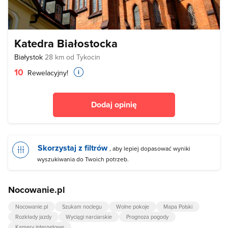
Katedra Białostocka
Białystok
28 km od Tykocin
10
Rewelacyjny!
Dodaj opinię
Skorzystaj z filtrów
, aby lepiej dopasować wyniki
wyszukiwania do Twoich potrzeb.
Nocowanie.pl
Nocowanie.pl
Szukam noclegu
Wolne pokoje
Mapa Polski
Rozkłady jazdy
Wyciągi narciarskie
Prognoza pogody
Kamery internetowe