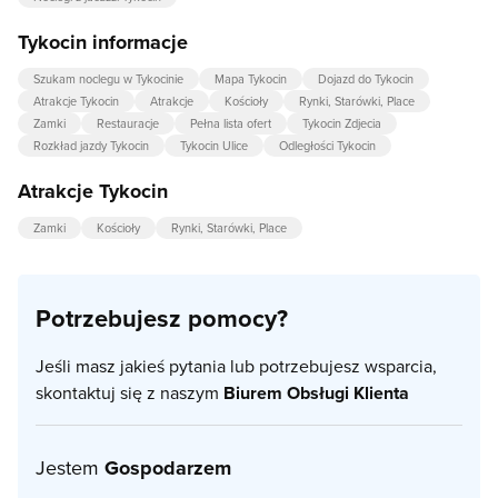
Tykocin informacje
Szukam noclegu w Tykocinie
Mapa Tykocin
Dojazd do Tykocin
Atrakcje Tykocin
Atrakcje
Kościoły
Rynki, Starówki, Place
Zamki
Restauracje
Pełna lista ofert
Tykocin Zdjecia
Rozkład jazdy Tykocin
Tykocin Ulice
Odległości Tykocin
Atrakcje Tykocin
Zamki
Kościoły
Rynki, Starówki, Place
Potrzebujesz pomocy?
Jeśli masz jakieś pytania lub potrzebujesz wsparcia,
skontaktuj się z naszym
Biurem Obsługi Klienta
Jestem
Gospodarzem