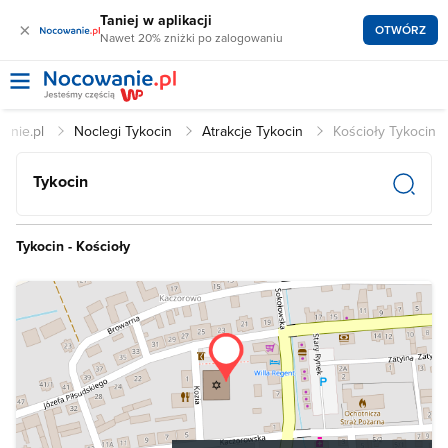
Taniej w aplikacji
×
OTWÓRZ
Nawet 20% zniżki po zalogowaniu
anie.pl
Noclegi Tykocin
Atrakcje Tykocin
Kościoły Tykocin
Tykocin
Tykocin - Kościoły