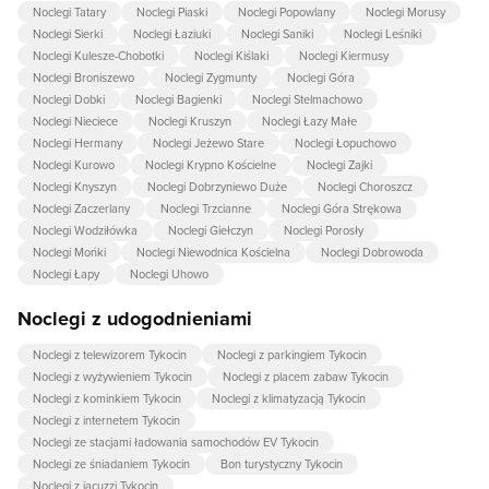
Noclegi Tatary
Noclegi Piaski
Noclegi Popowlany
Noclegi Morusy
Noclegi Sierki
Noclegi Łaziuki
Noclegi Saniki
Noclegi Leśniki
Noclegi Kulesze-Chobotki
Noclegi Kiślaki
Noclegi Kiermusy
Noclegi Broniszewo
Noclegi Zygmunty
Noclegi Góra
Noclegi Dobki
Noclegi Bagienki
Noclegi Stelmachowo
Noclegi Nieciece
Noclegi Kruszyn
Noclegi Łazy Małe
Noclegi Hermany
Noclegi Jeżewo Stare
Noclegi Łopuchowo
Noclegi Kurowo
Noclegi Krypno Kościelne
Noclegi Zajki
Noclegi Knyszyn
Noclegi Dobrzyniewo Duże
Noclegi Choroszcz
Noclegi Zaczerlany
Noclegi Trzcianne
Noclegi Góra Strękowa
Noclegi Wodziłówka
Noclegi Giełczyn
Noclegi Porosły
Noclegi Mońki
Noclegi Niewodnica Kościelna
Noclegi Dobrowoda
Noclegi Łapy
Noclegi Uhowo
Noclegi z udogodnieniami
Noclegi z telewizorem Tykocin
Noclegi z parkingiem Tykocin
Noclegi z wyżywieniem Tykocin
Noclegi z placem zabaw Tykocin
Noclegi z kominkiem Tykocin
Noclegi z klimatyzacją Tykocin
Noclegi z internetem Tykocin
Noclegi ze stacjami ładowania samochodów EV Tykocin
Noclegi ze śniadaniem Tykocin
Bon turystyczny Tykocin
Noclegi z jacuzzi Tykocin