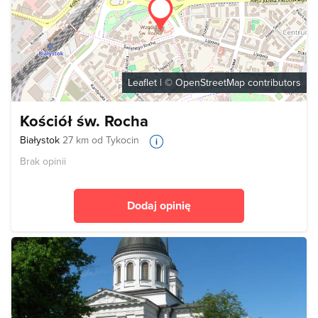
Leaflet
| ©
OpenStreetMap
contributors
Kościół św. Rocha
Białystok
27 km od Tykocin
Brak opinii
Dodaj opinię