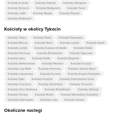
Kościoły Kraków
Kościoły Gdańsk
Kościoły Zakopane
Kościoły Szczecin
Kościoły Bydgoszcz
Kościoły Toruń
Kościoły Lublin
Kościoły Słupsk
Kościoły Poznań
Kościoły Wałbrzych
Kościoły w okolicy Tykocin
Kościoły Tatary
Kościoły Piaski
Kościoły Popowlany
Kościoły Morusy
Kościoły Sierki
Kościoły Łaziuki
Kościoły Saniki
Kościoły Leśniki
Kościoły Kulesze-Chobotki
Kościoły Kiślaki
Kościoły Kiermusy
Kościoły Broniszewo
Kościoły Zygmunty
Kościoły Góra
Kościoły Dobki
Kościoły Bagienki
Kościoły Stelmachowo
Kościoły Nieciece
Kościoły Kruszyn
Kościoły Łazy Małe
Kościoły Hermany
Kościoły Jeżewo Stare
Kościoły Łopuchowo
Kościoły Kurowo
Kościoły Krypno Kościelne
Kościoły Zajki
Kościoły Knyszyn
Kościoły Dobrzyniewo Duże
Kościoły Choroszcz
Kościoły Zaczerlany
Kościoły Trzcianne
Kościoły Góra Strękowa
Kościoły Wodziłówka
Kościoły Giełczyn
Kościoły Porosły
Kościoły Mońki
Kościoły Niewodnica Kościelna
Kościoły Dobrowoda
Kościoły Łapy
Kościoły Uhowo
Okoliczne noclegi