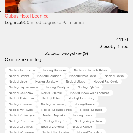
Qubus Hotel Legnica
Legnica
900 m od Legnicka Palmiarnia
414 zł
2 osoby, 1 noc
Zobacz wszystkie (9)
Okoliczne noclegi
Noclegi Targoszyce
Noclegi Kobiałka
Noclegi Kolonia Kołłątaja
Noclegi Bronim
Noclegi Dębrzyna
Noclegi Nowa Białka
Noclegi Białka
Noclegi Lipce
Noclegi Jaszków
Noclegi Ulesie
Noclegi Pątnówek
Noclegi Szymanowice
Noclegi Prostynia
Noclegi Pątnów
Noclegi Jakuszów
Noclegi Złotniki
Noclegi Nowa Wieś Legnicka
Noclegi Bartoszów
Noclegi Babin
Noclegi Rzeszotary
Noclegi Kościelec
Noclegi Jezierzany
Noclegi Kunice
Noclegi Miłkowice
Noclegi Legnickie Pole
Noclegi Kochlice
Noclegi Krotoszyce
Noclegi Męcinka
Noclegi Jawor
Noclegi Prochowice
Noclegi Chojnów
Noclegi Wojciechów
Noclegi Chełmiec
Noclegi Złotoryja
Noclegi Kawice
Noclegi Wrzosowa
Noclegi Marcinowice
Noclegi Zagrodno