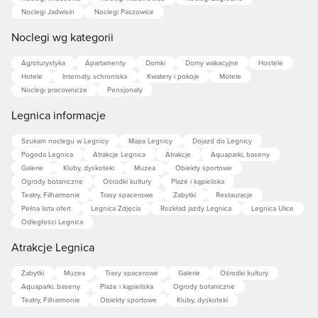
Noclegi Jadwisin
Noclegi Paszowice
Noclegi wg kategorii
Agroturystyka
Apartamenty
Domki
Domy wakacyjne
Hostele
Hotele
Internaty, schroniska
Kwatery i pokoje
Motele
Noclegi pracownicze
Pensjonaty
Legnica informacje
Szukam noclegu w Legnicy
Mapa Legnicy
Dojazd do Legnicy
Pogoda Legnica
Atrakcje Legnica
Atrakcje
Aquaparki, baseny
Galerie
Kluby, dyskoteki
Muzea
Obiekty sportowe
Ogrody botaniczne
Ośrodki kultury
Plaże i kąpieliska
Teatry, Filharmonie
Trasy spacerowe
Zabytki
Restauracje
Pełna lista ofert
Legnica Zdjęcia
Rozkład jazdy Legnica
Legnica Ulice
Odległości Legnica
Atrakcje Legnica
Zabytki
Muzea
Trasy spacerowe
Galerie
Ośrodki kultury
Aquaparki, baseny
Plaże i kąpieliska
Ogrody botaniczne
Teatry, Filharmonie
Obiekty sportowe
Kluby, dyskoteki