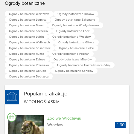
Ogrody botaniczne
Ogrody botaniczne Warszawa
Ogrody botaniczne Kraków
Ogrody botaniczne Legnica
Ogrody botaniczne Zakopane
Ogrody botaniczne Toruń
Ogrody botaniczne Władysławowo
Ogrody botaniczne Szczecin
Ogrody botaniczne Łódź
Ogrody botaniczne Lublin
Ogrody botaniczne Wrocław
Ogrody botaniczne Wałbrzych
Ogrody botaniczne Gliwice
Ogrody botaniczne Sosnowiec
Ogrody botaniczne Kielce
Ogrody botaniczne Rumia
Ogrody botaniczne Poznań
Ogrody botaniczne Zabrze
Ogrody botaniczne Mikołów
Ogrody botaniczne Przesieka
Ogrody botaniczne Goczałkowice-Zdrój
Ogrody botaniczne Gołubie
Ogrody botaniczne Koryciny
Ogrody botaniczne Dobrzyca
Popularne atrakcje
W DOLNOŚLĄSKIM
Zoo we Wrocławiu
Wrocław
4.60