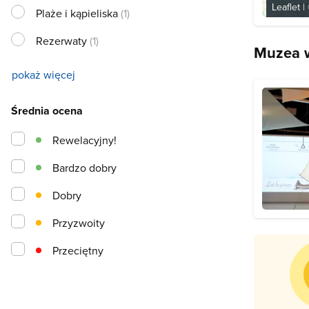
Leaflet
|
Plaże i kąpieliska
(1)
Rezerwaty
(1)
Muzea w
pokaż więcej
Średnia ocena
Rewelacyjny!
Bardzo dobry
Dobry
Przyzwoity
Przeciętny