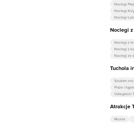
Noclegi Pła
Noclegi Kr
Noclegi Lu
Noclegi 
Noclegi z t
Noclegi z k
Noclegi ze 
Tuchola i
Szukam nocl
Plaże i kąpie
Odległości 
Atrakcje 
Muzea