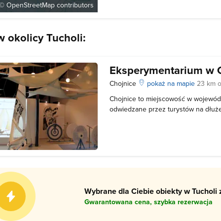
 ©
OpenStreetMap
contributors
tam oyginalne, indiańskie eksponaty,
zwiedzającym życie codzienne, du
 okolicy Tucholi:
Eksperymentarium w 
Chojnice
pokaż na mapie
23 km o
Chojnice to miejscowość w wojewód
odwiedzane przez turystów na dłużej,
miło spędzić czas, a wszystko to dzi
miasta. Jedną z takich atrakcji jest 
Eksperymentarium, czyli unikalna w
Wybrane dla Ciebie obiekty w Tucholi 
Gwarantowana cena, szybka rezerwacja