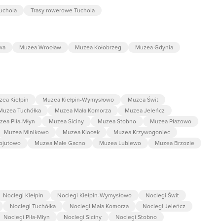
uchola
Trasy rowerowe Tuchola
wa
Muzea Wrocław
Muzea Kołobrzeg
Muzea Gdynia
ea Kiełpin
Muzea Kiełpin-Wymysłowo
Muzea Świt
Muzea Tuchółka
Muzea Mała Komorza
Muzea Jeleńcz
zea Piła-Młyn
Muzea Siciny
Muzea Stobno
Muzea Płazowo
Muzea Minikowo
Muzea Klocek
Muzea Krzywogoniec
ojutowo
Muzea Małe Gacno
Muzea Lubiewo
Muzea Brzozie
Noclegi Kiełpin
Noclegi Kiełpin-Wymysłowo
Noclegi Świt
Noclegi Tuchółka
Noclegi Mała Komorza
Noclegi Jeleńcz
Noclegi Piła-Młyn
Noclegi Siciny
Noclegi Stobno