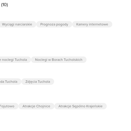
(10)
Wyciągi narciarskie
Prognoza pogody
Kamery internetowe
e noclegi Tuchola
Noclegi w Borach Tucholskich
da Tuchola
Zdjęcia Tuchola
 Fojutowo
Atrakcje Chojnice
Atrakcje Sępólno Krajeńskie