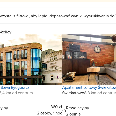
rzystaj z filtrów , aby lepiej dopasować wyniki wyszukiwania do
okolicy
 Sowa Bydgoszcz
Apartament Loftowy Świekato
8,4 km od centrum
Świekatowo
8,3 km od centr
360 zł
yjny
Rewelacyjny
10
2 osoby, 1 noc
2 opinie