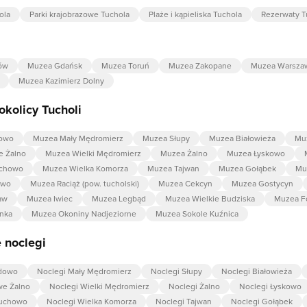
ola
Parki krajobrazowe Tuchola
Plaże i kąpieliska Tuchola
Rezerwaty T
ów
Muzea Gdańsk
Muzea Toruń
Muzea Zakopane
Muzea Warsza
Muzea Kazimierz Dolny
kolicy Tucholi
dowo
Muzea Mały Mędromierz
Muzea Słupy
Muzea Białowieża
Muz
 Żalno
Muzea Wielki Mędromierz
Muzea Żalno
Muzea Łyskowo
uchowo
Muzea Wielka Komorza
Muzea Tajwan
Muzea Gołąbek
Mu
owo
Muzea Raciąż (pow. tucholski)
Muzea Cekcyn
Muzea Gostycyn
aw
Muzea Iwiec
Muzea Legbąd
Muzea Wielkie Budziska
Muzea F
nka
Muzea Okoniny Nadjeziorne
Muzea Sokole Kuźnica
 noclegi
adowo
Noclegi Mały Mędromierz
Noclegi Słupy
Noclegi Białowieża
we Żalno
Noclegi Wielki Mędromierz
Noclegi Żalno
Noclegi Łyskowo
zuchowo
Noclegi Wielka Komorza
Noclegi Tajwan
Noclegi Gołąbek