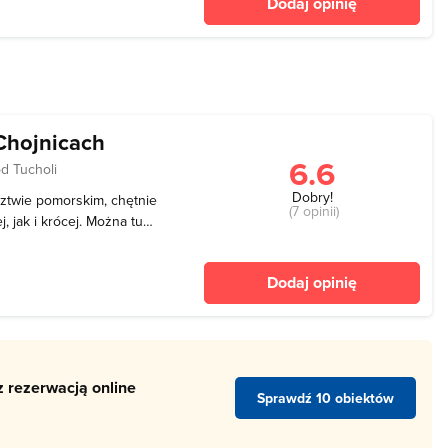
Dodaj opinię
 które przybliżają
chowe
Chojnicach
6.6
d Tucholi
Dobry!
ztwie pomorskim, chętnie
(7 opinii)
 jak i krócej. Można tu
ęki licznym atrakcjom
bez wątpienia
Dodaj opinię
ystawa o
z rezerwacją online
Sprawdź 10 obiektów