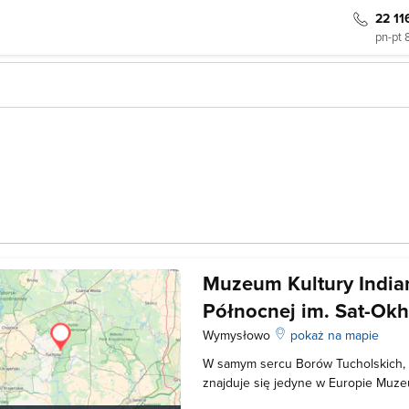
22 11
pn-pt 
Muzeum Kultury India
Północnej im. Sat-Okh
Wymysłowo
pokaż na mapie
W samym sercu Borów Tucholskich
znajduje się jedyne w Europie Muze
Północnej im. Sat-Okh' a. Powstało 