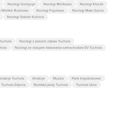
Noclegi Gostycyn
Noclegi Minikowo
Noclegi Klocek
 Wielkie Budziska
Noclegi Fojutowo
Noclegi Małe Gacno
Noclegi Sokole Kuźnica
Tuchola
Noclegi z placem zabaw Tuchola
chola
Noclegi ze stacjami ładowania samochodów EV Tuchola
trakcje Tuchola
Atrakcje
Muzea
Parki krajobrazowe
Tuchola Zdjecia
Rozkład jazdy Tuchola
Tuchola Ulice