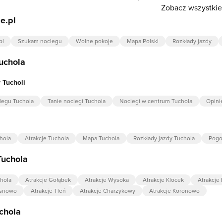
Zobacz wszystkie 
e.pl
pl
Szukam noclegu
Wolne pokoje
Mapa Polski
Rozkłady jazdy
uchola
 Tucholi
legu Tuchola
Tanie noclegi Tuchola
Noclegi w centrum Tuchola
Opini
hola
Atrakcje Tuchola
Mapa Tuchola
Rozkłady jazdy Tuchola
Pogo
Tuchola
chola
Atrakcje Gołąbek
Atrakcje Wysoka
Atrakcje Klocek
Atrakcje
osnowo
Atrakcje Tleń
Atrakcje Charzykowy
Atrakcje Koronowo
chola