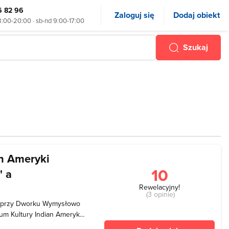
6 82 96
Zaloguj się
Dodaj obiekt
8:00-20:00 · sb-nd 9:00-17:00
Szukaj
n Ameryki
10
' a
Rewelacyjny!
(3 opinie)
, przy Dworku Wymysłowo
um Kultury Indian Ameryki
w 2000 roku. Mieszczą się