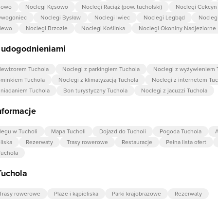
zowo
Noclegi Kęsowo
Noclegi Raciąż (pow. tucholski)
Noclegi Cekcyn
zywogoniec
Noclegi Bysław
Noclegi Iwiec
Noclegi Legbąd
Noclegi
biewo
Noclegi Brzozie
Noclegi Koślinka
Noclegi Okoniny Nadjeziorne
z udogodnieniami
elewizorem Tuchola
Noclegi z parkingiem Tuchola
Noclegi z wyżywieniem 
ominkiem Tuchola
Noclegi z klimatyzacją Tuchola
Noclegi z internetem Tu
śniadaniem Tuchola
Bon turystyczny Tuchola
Noclegi z jacuzzi Tuchola
nformacje
egu w Tucholi
Mapa Tucholi
Dojazd do Tucholi
Pogoda Tuchola
A
liska
Rezerwaty
Trasy rowerowe
Restauracje
Pełna lista ofert
Tuchola
Tuchola
Trasy rowerowe
Plaże i kąpieliska
Parki krajobrazowe
Rezerwaty