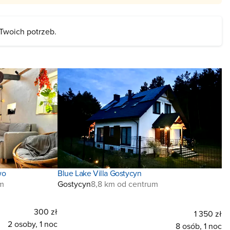
 Twoich potrzeb.
wo
Blue Lake Villa Gostycyn
um
Gostycyn
8,8 km od centrum
300 zł
1 350 zł
2 osoby, 1 noc
8 osób, 1 noc