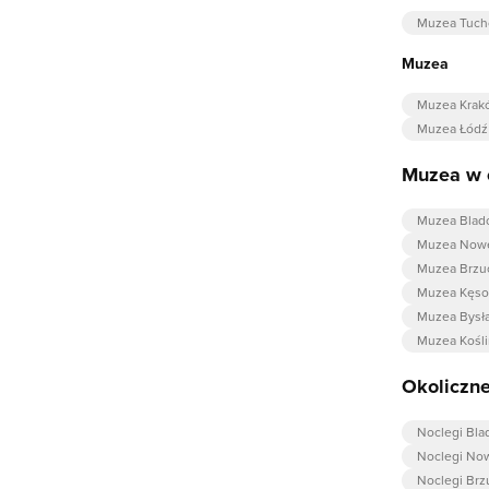
Muzea Tuch
Muzea
Muzea Krak
Muzea Łódź
Muzea w o
Muzea Bla
Muzea Nowe
Muzea Brz
Muzea Kęs
Muzea Bysł
Muzea Kośli
Okoliczne
Noclegi Bl
Noclegi No
Noclegi Br