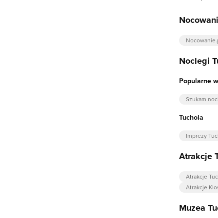
Nocowani
Nocowanie.
Noclegi T
Popularne w
Szukam noc
Tuchola
Imprezy Tuc
Atrakcje 
Atrakcje Tu
Atrakcje Kl
Muzea Tu