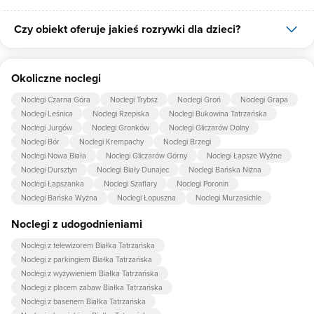
Czy obiekt oferuje jakieś rozrywki dla dzieci?
Udogodnienia dla rodzin z dziećmi jakie oferuje Domki Szarotki to:
gry planszowe/multimedialne, łóżeczko dla dziecka, krzesło do
karmienia dziecka.
Tak, w obiekcie dla dzieci są przygotowane: plac zabaw dla dzieci,
Okoliczne noclegi
piaskownica, trampolina.
Noclegi Czarna Góra
Noclegi Trybsz
Noclegi Groń
Noclegi Grapa
Noclegi Leśnica
Noclegi Rzepiska
Noclegi Bukowina Tatrzańska
Noclegi Jurgów
Noclegi Gronków
Noclegi Gliczarów Dolny
Noclegi Bór
Noclegi Krempachy
Noclegi Brzegi
Noclegi Nowa Biała
Noclegi Gliczarów Górny
Noclegi Łapsze Wyżne
Noclegi Dursztyn
Noclegi Biały Dunajec
Noclegi Bańska Niżna
Noclegi Łapszanka
Noclegi Szaflary
Noclegi Poronin
Noclegi Bańska Wyżna
Noclegi Łopuszna
Noclegi Murzasichle
Noclegi z udogodnieniami
Noclegi z telewizorem Białka Tatrzańska
Noclegi z parkingiem Białka Tatrzańska
Noclegi z wyżywieniem Białka Tatrzańska
Noclegi z placem zabaw Białka Tatrzańska
Noclegi z basenem Białka Tatrzańska