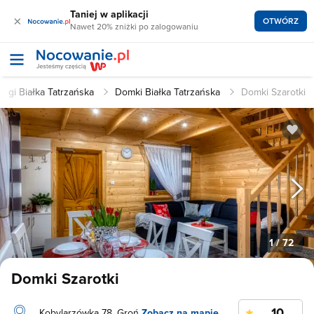
Taniej w aplikacji
×
OTWÓRZ
Nawet 20% zniżki po zalogowaniu
legi Białka Tatrzańska
Domki Białka Tatrzańska
Domki Szarotki
1
/ 72
Domki Szarotki
10
Kobylarzówka 78, Groń
Zobacz na mapie