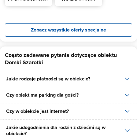
Zobacz wszystkie oferty specjalne
Często zadawane pytania dotyczące obiektu
Domki Szarotki
Jakie rodzaje płatności są w obiekcie?
Czy obiekt ma parking dla gości?
W obiekcie dostępne są następujące formy płatności: gotówka.
Czy w obiekcie jest internet?
Tak, Domki Szarotki posiada bezpłatny parking dla gości na 6
miejsc.
Jakie udogodnienia dla rodzin z dziećmi są w
Tak, Domki Szarotki udostępnia dla swoich gości internet.
obiekcie?