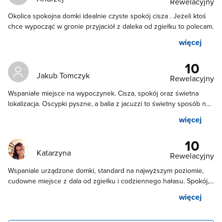
Rewelacyjny
Okolica spokojna domki idealnie czyste spokój cisza . Jeżeli ktoś
chce wypocząć w gronie przyjaciół z daleka od zgiełku to polecam.
więcej
10
Jakub Tomczyk
Rewelacyjny
Wspaniałe miejsce na wypoczynek. Cisza, spokój oraz świetna
lokalizacja. Oscypki pyszne, a balia z jacuzzi to świetny sposób na
wieczorny relaks po górskich wędrówkach. Duży plac zabaw z
więcej
trampoliną. Gospodarze bardzo serdeczni, mili i pomocni. Polecam
dla rodzin z dziećmi. Satysfakcja gwarantowana :)
10
Katarzyna
Rewelacyjny
Wspaniale urządzone domki, standard na najwyższym poziomie,
cudowne miejsce z dala od zgiełku i codziennego hałasu. Spokój,
cisza i piękne widoki. Dla dzieci mnóstwo miejsca do zabawy.
więcej
Jesteśmy pod ogromnym wrażeniem nie tylko miejsca, ale także
najlepszych gospodarzy - wspaniali ludzie:) Takich miejsc się nie