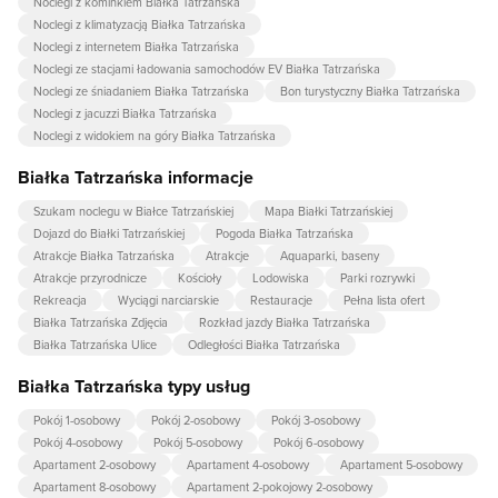
Noclegi z kominkiem Białka Tatrzańska
Noclegi z klimatyzacją Białka Tatrzańska
Noclegi z internetem Białka Tatrzańska
Noclegi ze stacjami ładowania samochodów EV Białka Tatrzańska
Noclegi ze śniadaniem Białka Tatrzańska
Bon turystyczny Białka Tatrzańska
Noclegi z jacuzzi Białka Tatrzańska
Noclegi z widokiem na góry Białka Tatrzańska
Białka Tatrzańska informacje
Szukam noclegu w Białce Tatrzańskiej
Mapa Białki Tatrzańskiej
Dojazd do Białki Tatrzańskiej
Pogoda Białka Tatrzańska
Atrakcje Białka Tatrzańska
Atrakcje
Aquaparki, baseny
Atrakcje przyrodnicze
Kościoły
Lodowiska
Parki rozrywki
Rekreacja
Wyciągi narciarskie
Restauracje
Pełna lista ofert
Białka Tatrzańska Zdjęcia
Rozkład jazdy Białka Tatrzańska
Białka Tatrzańska Ulice
Odległości Białka Tatrzańska
Białka Tatrzańska typy usług
Pokój 1-osobowy
Pokój 2-osobowy
Pokój 3-osobowy
Pokój 4-osobowy
Pokój 5-osobowy
Pokój 6-osobowy
Apartament 2-osobowy
Apartament 4-osobowy
Apartament 5-osobowy
Apartament 8-osobowy
Apartament 2-pokojowy 2-osobowy