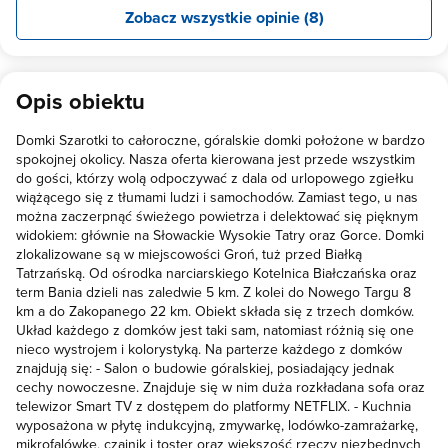
zapomina. Mamy nadzieję, że do zobaczenia wkrótce. :)
Zobacz wszystkie opinie (8)
Opis obiektu
Domki Szarotki to całoroczne, góralskie domki położone w bardzo
spokojnej okolicy. Nasza oferta kierowana jest przede wszystkim
do gości, którzy wolą odpoczywać z dala od urlopowego zgiełku
wiążącego się z tłumami ludzi i samochodów. Zamiast tego, u nas
można zaczerpnąć świeżego powietrza i delektować się pięknym
widokiem: głównie na Słowackie Wysokie Tatry oraz Gorce. Domki
zlokalizowane są w miejscowości Groń, tuż przed Białką
Tatrzańską. Od ośrodka narciarskiego Kotelnica Białczańska oraz
term Bania dzieli nas zaledwie 5 km. Z kolei do Nowego Targu 8
km a do Zakopanego 22 km. Obiekt składa się z trzech domków.
Układ każdego z domków jest taki sam, natomiast różnią się one
nieco wystrojem i kolorystyką. Na parterze każdego z domków
znajdują się: - Salon o budowie góralskiej, posiadający jednak
cechy nowoczesne. Znajduje się w nim duża rozkładana sofa oraz
telewizor Smart TV z dostępem do platformy NETFLIX. - Kuchnia
wyposażona w płytę indukcyjną, zmywarkę, lodówko-zamrażarkę,
mikrofalówkę, czajnik i toster oraz większość rzeczy niezbędnych