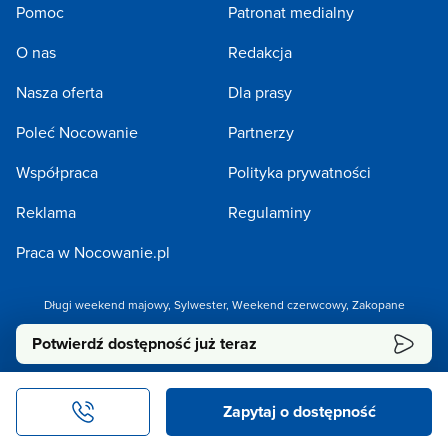
Pomoc
Patronat medialny
O nas
Redakcja
Nasza oferta
Dla prasy
Poleć Nocowanie
Partnerzy
Współpraca
Polityka prywatności
Reklama
Regulaminy
Praca w Nocowanie.pl
Długi weekend majowy
,
Sylwester
,
Weekend czerwcowy
,
Zakopane
Potwierdź dostępność już teraz
Copyright 2005-2026 by NOCOWANIE.PL Sp. z o.o.
Zapytaj o dostępność