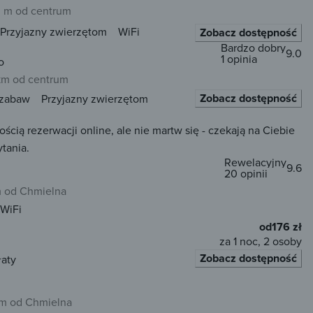
 m od centrum
Przyjazny zwierzętom
WiFi
Zobacz dostępność
Bardzo dobry
9.0
1 opinia
o
 km od centrum
Zobacz dostępność
 zabaw
Przyjazny zwierzętom
ią rezerwacji online, ale nie martw się - czekają na Ciebie
tania.
Rewelacyjny
9.6
20 opinii
m od Chmielna
WiFi
od
176 zł
za 1 noc, 2 osoby
Zobacz dostępność
łaty
km od Chmielna