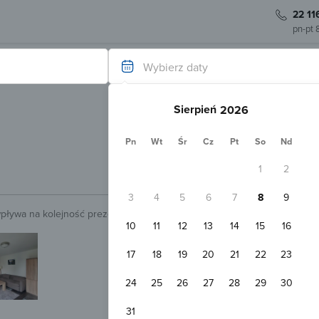
22 11
pn-pt 
Wybierz daty
Sierpień
Pn
Wt
Śr
Cz
Pt
So
Nd
1
2
3
4
5
6
7
8
9
wpływa na kolejność prezentowanych obiektów.
Sprawdź.
10
11
12
13
14
15
16
Natychmiastowa rezerwacja
Apartament Alicja Chmielno
17
18
19
20
21
22
23
Chmielno
400
Pokaż na mapie
24
25
26
27
28
29
30
Darmowy parking
Przyjazny zw
Apartament 2-osobowy
31
2