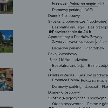
Przewóz
6,3 
Pokaż na mapie
Darmowy parking
WiFi
Domek 4-osobowy
3 łóżka
(2 pojedyncze, 1 podwójne)
Bezpłatna anulacja
Bez przedp
Potwierdzenie do 24 h
Apartamenty u Daszków Zawory
Zawory
1,8 k
Pokaż na mapie
Darmowy parking
Plac zabaw
Pokój 2-osobowy
2
16 m
1 łóżko
podwójne
Bezpłatna anulacja
Bez przedp
Natychmiastowa rezerwacja
Domki w Zaciszu Kaszuby Brodnica
Brodnica Dolna
Pokaż na mapie
Darmowy parking
Jacuzzi
Pla
Domek 6-osobowy
5 łóżek
(4 pojedyncze, 1 podwójne)
Oferta bezzwrotna
Płatne z gór