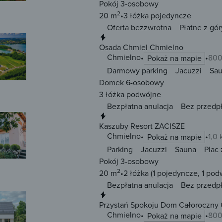
Pokój 3-osobowy
2
20 m
3 łóżka
pojedyncze
Oferta bezzwrotna
Płatne z gór
Natychmiastowa rezerwacja
Osada Chmiel Chmielno
Chmielno
800
Pokaż na mapie
Darmowy parking
Jacuzzi
Sa
Domek 6-osobowy
3 łóżka
podwójne
Bezpłatna anulacja
Bez przedp
Natychmiastowa rezerwacja
Kaszuby Resort ZACISZE
Chmielno
1,0
Pokaż na mapie
Parking
Jacuzzi
Sauna
Plac
Pokój 3-osobowy
2
20 m
2 łóżka
(1 pojedyncze, 1 pod
Bezpłatna anulacja
Bez przedp
Natychmiastowa rezerwacja
Przystań Spokoju Dom Całoroczny
Chmielno
800
Pokaż na mapie