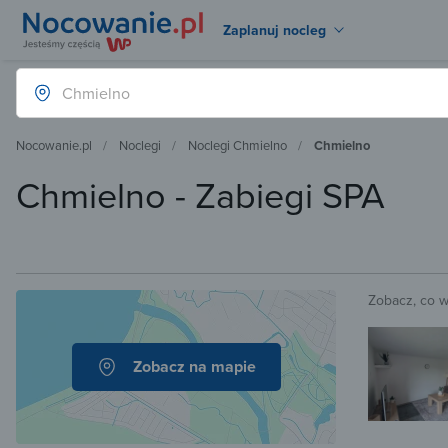
Zaplanuj nocleg
Nocowanie.pl
Noclegi
Noclegi Chmielno
Chmielno
Chmielno - Zabiegi SPA
Zobacz, co 
Zobacz na mapie