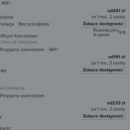
WiFi
od
441 zł
za 1 noc, 2 osoby
dwójne)
Zobacz dostępność
nulacja
Bez przedpłaty
Rewelacyjny
9.8
4 opinie
groRzym Kożczkowo
,1 km od Chmielna
Przyjazny zwierzętom
WiFi
od
191 zł
za 1 noc, 2 osoby
Zobacz dostępność
łaty
od Chmielna
Przyjazny zwierzętom
od
233 zł
za 1 noc, 2 osoby
Zobacz dostępność
y
zewóz