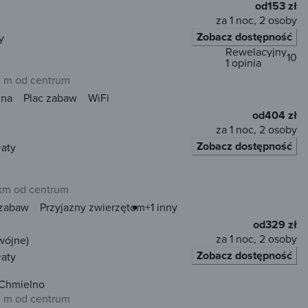
od
153 zł
za 1 noc, 2 osoby
Zobacz dostępność
y
Rewelacyjny
10
1 opinia
 m od centrum
una
Plac zabaw
WiFi
od
404 zł
za 1 noc, 2 osoby
Zobacz dostępność
łaty
 km od centrum
 zabaw
Przyjazny zwierzętom
+1 inny
od
329 zł
za 1 noc, 2 osoby
wójne)
Zobacz dostępność
łaty
 Chmielno
 m od centrum