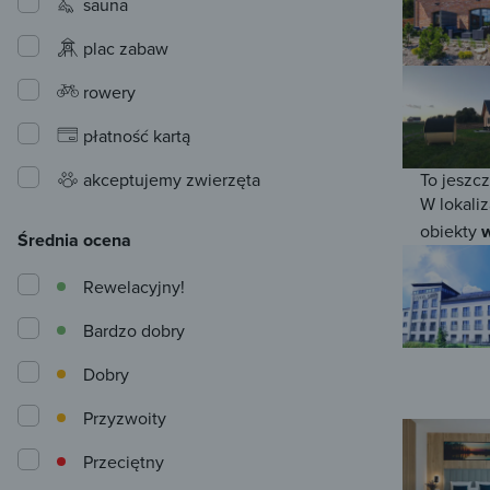
sauna
plac zabaw
rowery
płatność kartą
akceptujemy zwierzęta
To jeszc
W lokaliz
obiekty
w
Średnia ocena
Rewelacyjny!
Bardzo dobry
Dobry
Przyzwoity
Przeciętny