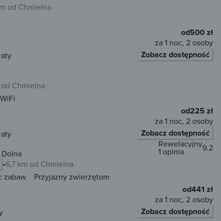
km od Chmielna
od
500 zł
za 1 noc, 2 osoby
Zobacz dostępność
łaty
m od Chmielna
WiFi
od
225 zł
za 1 noc, 2 osoby
Zobacz dostępność
łaty
Rewelacyjny
9.2
1 opinia
 Dolna
6,7 km od Chmielna
c zabaw
Przyjazny zwierzętom
od
441 zł
za 1 noc, 2 osoby
Zobacz dostępność
y