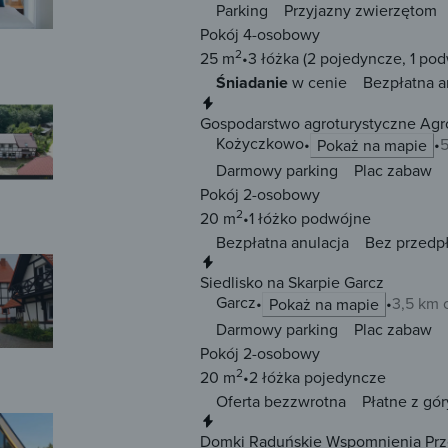
Parking
Przyjazny zwierzętom
Pokój 4-osobowy
2
25 m
3 łóżka
(2 pojedyncze, 1 po
Śniadanie
w cenie
Bezpłatna a
Natychmiastowa rezerwacja
Gospodarstwo agroturystyczne A
Kożyczkowo
5
Pokaż na mapie
Darmowy parking
Plac zabaw
Pokój 2-osobowy
2
20 m
1 łóżko
podwójne
Bezpłatna anulacja
Bez przedp
Natychmiastowa rezerwacja
Siedlisko na Skarpie Garcz
Garcz
3,5 km 
Pokaż na mapie
Darmowy parking
Plac zabaw
Pokój 2-osobowy
2
20 m
2 łóżka
pojedyncze
Oferta bezzwrotna
Płatne z gór
Natychmiastowa rezerwacja
Domki Raduńskie Wspomnienia Pr