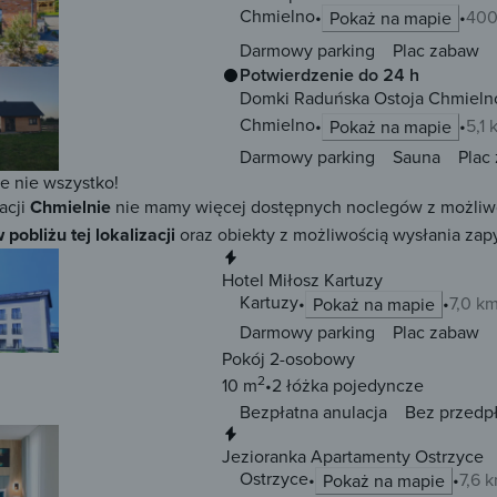
Chmielno
400
Pokaż na mapie
Darmowy parking
Plac zabaw
Potwierdzenie do 24 h
Domki Raduńska Ostoja Chmieln
Chmielno
5,1
Pokaż na mapie
Darmowy parking
Sauna
Plac
ze nie wszystko!
acji
Chmielnie
nie mamy więcej dostępnych noclegów z możliwośc
 pobliżu tej lokalizacji
oraz obiekty z możliwością wysłania zapy
Natychmiastowa rezerwacja
Hotel Miłosz Kartuzy
Kartuzy
7,0 k
Pokaż na mapie
Darmowy parking
Plac zabaw
Pokój 2-osobowy
2
10 m
2 łóżka
pojedyncze
Bezpłatna anulacja
Bez przedp
Natychmiastowa rezerwacja
Jezioranka Apartamenty Ostrzyce
Ostrzyce
7,6 
Pokaż na mapie