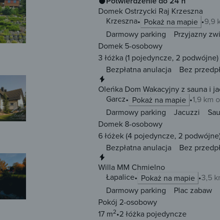
Potwierdzenie do 24 h
Domek Ostrzycki Raj Krzeszna
Krzeszna
9,9 
Pokaż na mapie
Darmowy parking
Przyjazny zw
Domek 5-osobowy
3 łóżka
(1 pojedyncze, 2 podwójne)
Bezpłatna anulacja
Bez przedp
Natychmiastowa rezerwacja
Oleńka Dom Wakacyjny z sauna i ja
Garcz
1,9 km 
Pokaż na mapie
Darmowy parking
Jacuzzi
Sa
Domek 8-osobowy
6 łóżek
(4 pojedyncze, 2 podwójne
Bezpłatna anulacja
Bez przedp
Natychmiastowa rezerwacja
Willa MM Chmielno
Łapalice
3,5 
Pokaż na mapie
Darmowy parking
Plac zabaw
Pokój 2-osobowy
2
17 m
2 łóżka
pojedyncze