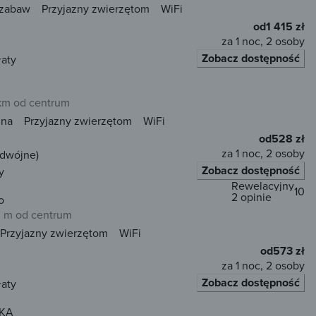
 zabaw
Przyjazny zwierzętom
WiFi
od
1 415 zł
za 1 noc, 2 osoby
Zobacz dostępność
łaty
 km od centrum
una
Przyjazny zwierzętom
WiFi
od
528 zł
za 1 noc, 2 osoby
odwójne)
Zobacz dostępność
y
Rewelacyjny
10
2 opinie
o
 m od centrum
Przyjazny zwierzętom
WiFi
od
573 zł
za 1 noc, 2 osoby
Zobacz dostępność
łaty
WKA