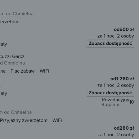
km od Chmielna
ierzętom
od
500 zł
za 1 noc, 2 osoby
Zobacz dostępność
łaty
cuzzi Garcz
od Chmielna
una
Plac zabaw
WiFi
od
1 260 zł
za 1 noc, 2 osoby
)
Zobacz dostępność
łaty
Rewelacyjny
10
4 opinie
km od Chmielna
Przyjazny zwierzętom
WiFi
od
280 zł
za 1 noc, 2 osoby