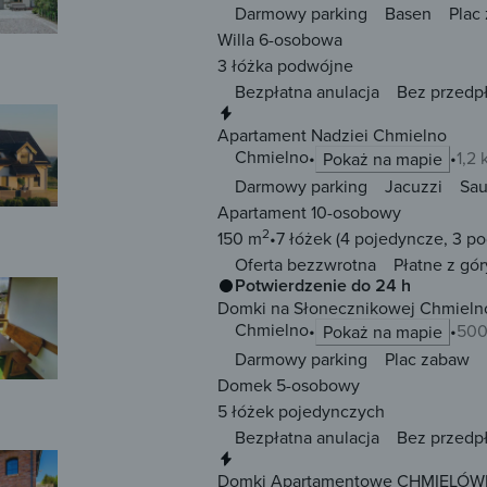
Darmowy parking
Basen
Plac
Willa 6-osobowa
3 łóżka
podwójne
Bezpłatna anulacja
Bez przedp
Natychmiastowa rezerwacja
Apartament Nadziei Chmielno
Chmielno
1,2
Pokaż na mapie
Darmowy parking
Jacuzzi
Sa
Apartament 10-osobowy
2
150 m
7 łóżek
(4 pojedyncze, 3 p
Oferta bezzwrotna
Płatne z gór
Potwierdzenie do 24 h
Domki na Słonecznikowej Chmieln
Chmielno
500
Pokaż na mapie
Darmowy parking
Plac zabaw
Domek 5-osobowy
5 łóżek
pojedynczych
Bezpłatna anulacja
Bez przedp
Natychmiastowa rezerwacja
Domki Apartamentowe CHMIELÓ