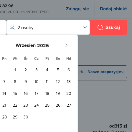
6 82 96
Zaloguj się
Dodaj obiekt
8:00-20:00 · sb-nd 9:00-17:00
Szukaj
2 osoby
Wrzesień
Pn
Wt
Śr
Cz
Pt
So
Nd
1
2
3
4
5
6
Sortuj:
Nasze propozycje
7
8
9
10
11
12
13
14
15
16
17
18
19
20
21
22
23
24
25
26
27
 m od centrum
28
29
30
ierzętom
WiFi
od
315 zł