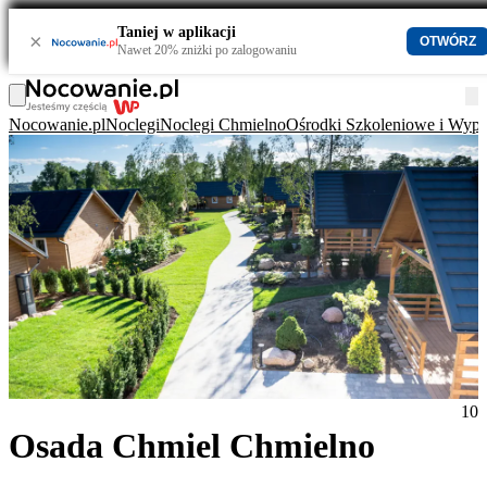
Taniej w aplikacji
×
OTWÓRZ
Nawet 20% zniżki po zalogowaniu
Nocowanie.pl
Noclegi
Noclegi Chmielno
Ośrodki Szkoleniowe i Wyp
10
Osada Chmiel Chmielno