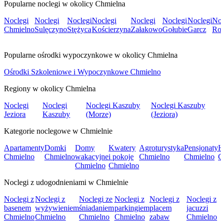
Popularne noclegi w okolicy Chmielna
Noclegi
Noclegi
Noclegi
Noclegi
Noclegi
Noclegi
Noclegi
No
Chmielno
Sulęczyno
Stężyca
Kościerzyna
Załakowo
Gołubie
Garcz
R
Popularne ośrodki wypoczynkowe w okolicy Chmielna
Ośrodki Szkoleniowe i Wypoczynkowe Chmielno
Regiony w okolicy Chmielna
Noclegi
Noclegi
Noclegi Kaszuby
Noclegi Kaszuby
Jeziora
Kaszuby
(Morze)
(Jeziora)
Kategorie noclegowe w Chmielnie
Apartamenty
Domki
Domy
Kwatery
Agroturystyka
Pensjonaty
Chmielno
Chmielno
wakacyjne
i pokoje
Chmielno
Chmielno
Chmielno
Chmielno
Noclegi z udogodnieniami w Chmielnie
Noclegi z
Noclegi z
Noclegi ze
Noclegi z
Noclegi z
Noclegi z
basenem
wyżywieniem
śniadaniem
parkingiem
placem
jacuzzi
Chmielno
Chmielno
Chmielno
Chmielno
zabaw
Chmielno