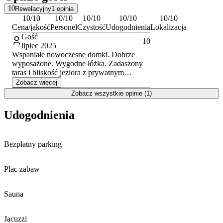
pobliskie Muzeum Ceramiki Kaszubskiej Neclów, by poznać
10
Rewelacyjny
1
opinia
lokalne rzemiosło i tradycje regionu.
10
/10
10
/10
10
/10
10
/10
10
/10
Cena/jakość
Personel
Czystość
Udogodnienia
Lokalizacja
Gość
10
lipiec 2025
Wspaniałe nowoczesne domki. Dobrze
wyposażone. Wygodne łóżka. Zadaszony
taras i bliskość jeziora z prywatnym
pomostem
Zobacz więcej
Zobacz wszystkie opinie (1)
Udogodnienia
Bezpłatny parking
Plac zabaw
Sauna
Jacuzzi