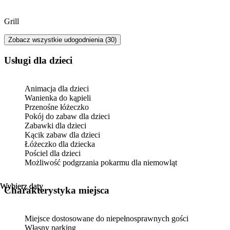
Grill
Zobacz wszystkie udogodnienia (30)
usługi dla dzieci
Animacja dla dzieci
Wanienka do kąpieli
Przenośne łóżeczko
Pokój do zabaw dla dzieci
Zabawki dla dzieci
Kącik zabaw dla dzieci
Łóżeczko dla dziecka
Pościel dla dzieci
Możliwość podgrzania pokarmu dla niemowląt
Wybierz daty
Wybierz daty
Charakterystyka miejsca
Miejsce dostosowane do niepełnosprawnych gości
Własny parking