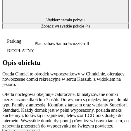
Wybierz termin pobytu
Zobacz wszystkie pokoje (4)
Parking
Plac zabaw
Sauna
Jacuzzi
Grill
BEZPŁATNY
Opis obiektu
Osada Chmiel to ośrodek wypoczynkowy w Chmielnie, oferujący
nowoczesne domki rekreacyjne w sercu Kaszub, z widokiem na
jezioro.
Oferta noclegowa obejmuje całoroczne, klimatyzowane domki
przeznaczone dla 6 lub 7 osób. Do wyboru są między innymi domki
typu Family z antresolą, Komfort z tarasem oraz warianty Superior i
Standard. Każdy domek jest w pełni wyposażony, posiada aneks
kuchenny z lodówką i czajnikiem, telewizor LCD oraz dostęp do
internetu. Wszystkie domki dysponują również własnym tarasem, co
zapewnia przestrzeń do wypoczynku na świeżym powietrzu.