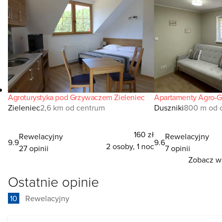
Agroturystyka pod Grzywaczem Zieleniec
Apartamenty Agro-G
Zieleniec
2,6 km od centrum
Duszniki
800 m od 
160 zł
Rewelacyjny
Rewelacyjny
9.9
9.6
2 osoby, 1 noc
27 opinii
7 opinii
Zobacz ws
Ostatnie opinie
10
Rewelacyjny