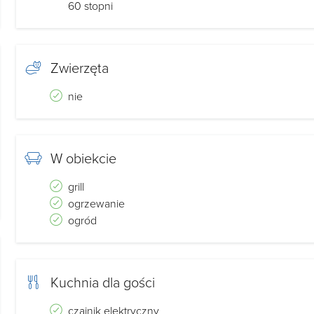
60 stopni
Zwierzęta
nie
W obiekcie
grill
ogrzewanie
ogród
Kuchnia dla gości
czajnik elektryczny