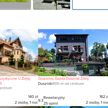
urystyczne U Zięby
Gościniec Gazda Duszniki Zdrój
ój
Duszniki
400 m od centrum
centrum
140 zł
162 z
Rewelacyjny
9.3
2 osoby, 1 noc
2 osoby, 1 no
25 opinii