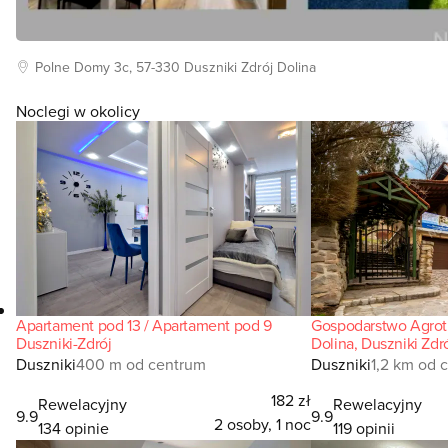
Polne Domy
3c, 57-330
Duszniki Zdrój Dolina
Noclegi w okolicy
Apartament pod 13 / Apartament pod 9
Gospodarstwo Agrot
Duszniki-Zdrój
Dolina, Duszniki Zdr
Duszniki
400 m od centrum
Duszniki
1,2 km od 
182 zł
Rewelacyjny
Rewelacyjny
9.9
9.9
2 osoby, 1 noc
134 opinie
119 opinii