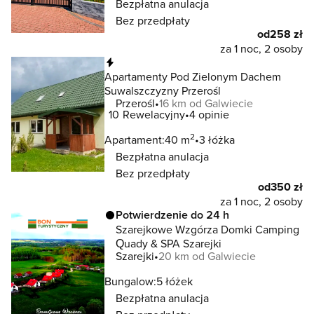
Bezpłatna anulacja
Bez przedpłaty
od
258 zł
za 1 noc, 2 osoby
Natychmiastowa rezerwacja
Apartamenty Pod Zielonym Dachem
Suwalszczyzny Przerośl
Przerośl
16 km od Galwiecie
10
Rewelacyjny
4 opinie
2
Apartament:
40 m
3 łóżka
Bezpłatna anulacja
Bez przedpłaty
od
350 zł
za 1 noc, 2 osoby
Potwierdzenie do 24 h
Szarejkowe Wzgórza Domki Camping
Quady & SPA Szarejki
Szarejki
20 km od Galwiecie
Bungalow:
5 łóżek
Bezpłatna anulacja