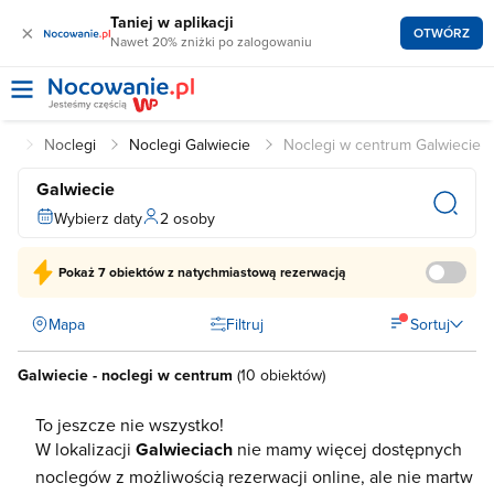
Taniej w aplikacji
×
OTWÓRZ
Nawet 20% zniżki po zalogowaniu
pl
Noclegi
Noclegi Galwiecie
Noclegi w centrum Galwiecie
Galwiecie
Wybierz daty
2 osoby
Pokaż
7 obiektów
z natychmiastową rezerwacją
Mapa
Filtruj
Sortuj
Galwiecie - noclegi w centrum
(
10 obiektów
)
To jeszcze nie wszystko!
W lokalizacji
Galwieciach
nie mamy więcej dostępnych
noclegów z możliwością rezerwacji online, ale nie martw