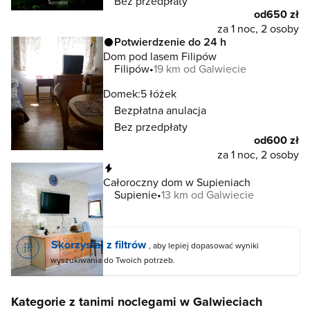
Bez przedpłaty
od
650 zł
za 1 noc, 2 osoby
Potwierdzenie do 24 h
Dom pod lasem Filipów
Filipów
19 km od Galwiecie
Domek:
5 łóżek
Bezpłatna anulacja
Bez przedpłaty
od
600 zł
za 1 noc, 2 osoby
Natychmiastowa rezerwacja
Całoroczny dom w Supieniach
Supienie
13 km od Galwiecie
Skorzystaj z filtrów
, aby lepiej dopasować wyniki
wyszukiwania do Twoich potrzeb.
Kategorie z tanimi noclegami w Galwieciach