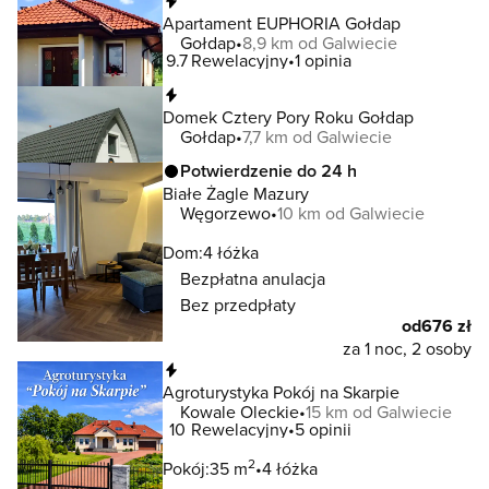
Natychmiastowa rezerwacja
Apartament EUPHORIA Gołdap
Gołdap
8,9 km od Galwiecie
9.7
Rewelacyjny
1 opinia
Natychmiastowa rezerwacja
Domek Cztery Pory Roku Gołdap
Gołdap
7,7 km od Galwiecie
Potwierdzenie do 24 h
Białe Żagle Mazury
Węgorzewo
10 km od Galwiecie
Dom:
4 łóżka
Bezpłatna anulacja
Bez przedpłaty
od
676 zł
za 1 noc, 2 osoby
Natychmiastowa rezerwacja
Agroturystyka Pokój na Skarpie
Kowale Oleckie
15 km od Galwiecie
10
Rewelacyjny
5 opinii
2
Pokój:
35 m
4 łóżka