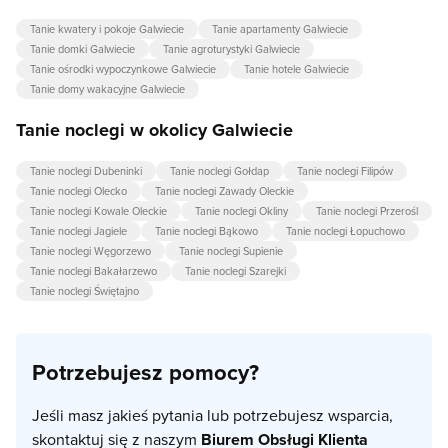
Tanie kwatery i pokoje Galwiecie
Tanie apartamenty Galwiecie
Tanie domki Galwiecie
Tanie agroturystyki Galwiecie
Tanie ośrodki wypoczynkowe Galwiecie
Tanie hotele Galwiecie
Tanie domy wakacyjne Galwiecie
Tanie noclegi w okolicy Galwiecie
Tanie noclegi Dubeninki
Tanie noclegi Gołdap
Tanie noclegi Filipów
Tanie noclegi Olecko
Tanie noclegi Zawady Oleckie
Tanie noclegi Kowale Oleckie
Tanie noclegi Okliny
Tanie noclegi Przerośl
Tanie noclegi Jagiele
Tanie noclegi Bąkowo
Tanie noclegi Łopuchowo
Tanie noclegi Węgorzewo
Tanie noclegi Supienie
Tanie noclegi Bakałarzewo
Tanie noclegi Szarejki
Tanie noclegi Świętajno
Potrzebujesz pomocy?
Jeśli masz jakieś pytania lub potrzebujesz wsparcia,
skontaktuj się z naszym
Biurem Obsługi Klienta