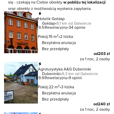
się - czekają na Ciebie obiekty
w pobliżu tej lokalizacji
oraz obiekty z możliwością wysłania zapytania.
Natychmiastowa rezerwacja
Hotelik Gołdap
Gołdap
8,1 km od Galwiecie
9.5
Rewelacyjny
34 opinie
2
Pokój:
15 m
2 łóżka
Bezpłatna anulacja
Bez przedpłaty
od
203 zł
za 1 noc, 2 osoby
Natychmiastowa rezerwacja
Agroturystyka A&G Dubeninki
Dubeninki
9,3 km od Galwiecie
9.9
Rewelacyjny
9 opinii
2
Pokój:
22 m
3 łóżka
Bezpłatna anulacja
Bez przedpłaty
od
240 zł
za 1 noc, 2 osoby