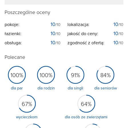
Poszczególne oceny
10
10
pokoje:
lokalizacja:
/10
/10
10
10
łazienki:
jakość do ceny:
/10
/10
10
10
obsługa:
zgodność z ofertą:
/10
/10
Polecane
100%
100%
91%
84%
dla par
dla rodzin
dla singli
dla seniorów
67%
64%
wycieczkom
dla osób ze zwierzętami