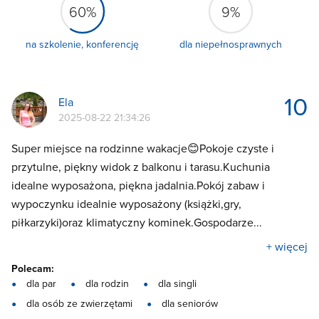
60%
9%
na szkolenie, konferencję
dla niepełnosprawnych
10
Ela
2025-08-22 21:34:26
Super miejsce na rodzinne wakacje😊Pokoje czyste i
przytulne, piękny widok z balkonu i tarasu.Kuchunia
idealne wyposażona, piękna jadalnia.Pokój zabaw i
wypoczynku idealnie wyposażony (książki,gry,
piłkarzyki)oraz klimatyczny kominek.Gospodarze...
+ więcej
Polecam:
dla par
dla rodzin
dla singli
dla osób ze zwierzętami
dla seniorów