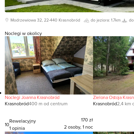
Modrzewiowa
32, 22-440
Krasnobród
do jeziora:
1.7km
do
Noclegi w okolicy
Noclegi Joanna Krasnobród
Zielona Ostoja Kras
Krasnobród
400 m od centrum
Krasnobród
2,4 km 
170 zł
Rewelacyjny
10
2 osoby, 1 noc
1 opinia