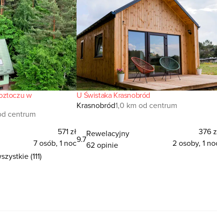
oztoczu w
U Świstaka Krasnobród
Krasnobród
1,0 km od centrum
od centrum
571 zł
376 z
Rewelacyjny
9.7
7 osób, 1 noc
2 osoby, 1 no
62 opinie
zystkie (111)