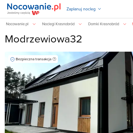
Zaplanuj nocleg
Nocowanie.pl
Noclegi Krasnobród
Domki Krasnobród
Modrzewiowa32
Bezpieczna transakcja