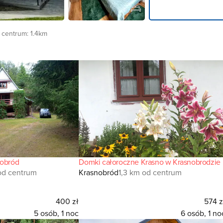
 centrum:
1.4km
nobród
Domki całoroczne Krasno w Krasnobrodzie
od centrum
Krasnobród
1,3 km od centrum
400 zł
574 z
5 osób, 1 noc
6 osób, 1 no