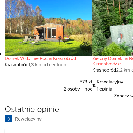
Domek W dolinie Rocha Krasnobród
Zielony Domek na R
Krasnobrodzie
Krasnobród
1,3 km od centrum
Krasnobród
2,2 km 
573 zł
Rewelacyjny
10
2 osoby, 1 noc
1 opinia
Zobacz ws
Ostatnie opinie
10
Rewelacyjny