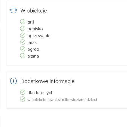
W obiekcie
grill
ognisko
ogrzewanie
taras
ogród
altana
Dodatkowe informacje
dla dorosłych
w obiekcie również mile widziane dzieci