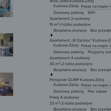
Willa Jodła Kudowa-Zdrój
Kudowa-Zdrój
Pokaż na mapie
Darmowy parking
WiFi
Apartament 2-osobowy
2
15 m
1 łóżko
podwójne
Bezpłatna anulacja
Bez przedp
Natychmiastowa rezerwacja
Apartament ,,W Zaciszu'' Kudowa-Z
Kudowa-Zdrój
Pokaż na mapie
Darmowy parking
Przyjazny zw
Apartament 4-osobowy
2
30 m
2 łóżka
podwójne
Bezpłatna anulacja
Bez przedp
Natychmiastowa rezerwacja
Pensjonat OLIMP Kudowa-Zdrój
Kudowa-Zdrój
Pokaż na mapie
Darmowy parking
Plac zabaw
Pokój 4-osobowy
2
23 m
2 łóżka
podwójne
Bezpłatna anulacja
Bez przedp