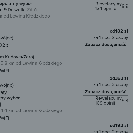
opularny wybór
Rewelacyjny
9.9
134 opinie
d 9 Duszniki-Zdrój
km od Lewina Kłodzkiego
od
182 zł
za 1 noc, 2 osoby
dwójne)
Zobacz dostępność
02 zł
em Kudowa-Zdrój
5,8 km od Lewina Kłodzkiego
WiFi
od
363 zł
za 1 noc, 2 osoby
dwójne)
Zobacz dostępność
łaty
rny wybór
Rewelacyjny
9.3
109 opinii
j
4,4 km od Lewina Kłodzkiego
WiFi
od
192 zł
za 1 noc, 2 osoby