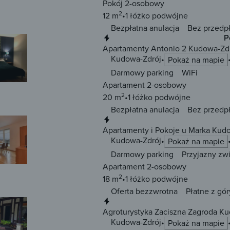
Pokój 2-osobowy
2
12 m
1 łóżko
podwójne
Bezpłatna anulacja
Bez przedp
Natychmiastowa rezerwacja
P
Apartamenty Antonio 2 Kudowa-Zd
Kudowa-Zdrój
Pokaż na mapie
Darmowy parking
WiFi
Apartament 2-osobowy
2
20 m
1 łóżko
podwójne
Bezpłatna anulacja
Bez przedp
Natychmiastowa rezerwacja
Apartamenty i Pokoje u Marka Kud
Kudowa-Zdrój
Pokaż na mapie
Darmowy parking
Przyjazny zw
Apartament 2-osobowy
2
18 m
1 łóżko
podwójne
Oferta bezzwrotna
Płatne z gór
Natychmiastowa rezerwacja
Agroturystyka Zaciszna Zagroda K
Kudowa-Zdrój
Pokaż na mapie