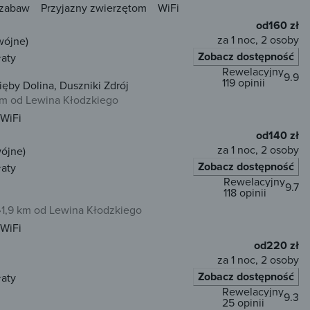
 zabaw
Przyjazny zwierzętom
WiFi
od
160 zł
za 1 noc, 2 osoby
wójne)
Zobacz dostępność
łaty
Rewelacyjny
9.9
119 opinii
ęby Dolina, Duszniki Zdrój
km od Lewina Kłodzkiego
WiFi
od
140 zł
za 1 noc, 2 osoby
wójne)
Zobacz dostępność
łaty
Rewelacyjny
9.7
118 opinii
1,9 km od Lewina Kłodzkiego
WiFi
od
220 zł
za 1 noc, 2 osoby
Zobacz dostępność
łaty
Rewelacyjny
9.3
25 opinii