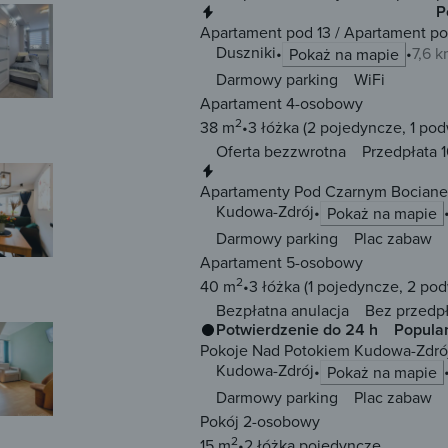
Natychmiastowa rezerwacja
P
Apartament pod 13 / Apartament po
Duszniki
7,6 
Pokaż na mapie
Darmowy parking
WiFi
Apartament 4-osobowy
2
38 m
3 łóżka
(2 pojedyncze, 1 po
Oferta bezzwrotna
Przedpłata 1
Natychmiastowa rezerwacja
Apartamenty Pod Czarnym Bocian
Kudowa-Zdrój
Pokaż na mapie
Darmowy parking
Plac zabaw
Apartament 5-osobowy
2
40 m
3 łóżka
(1 pojedyncze, 2 po
Bezpłatna anulacja
Bez przedp
Potwierdzenie do 24 h
Popula
Pokoje Nad Potokiem Kudowa-Zdró
Kudowa-Zdrój
Pokaż na mapie
Darmowy parking
Plac zabaw
Pokój 2-osobowy
2
15 m
2 łóżka
pojedyncze