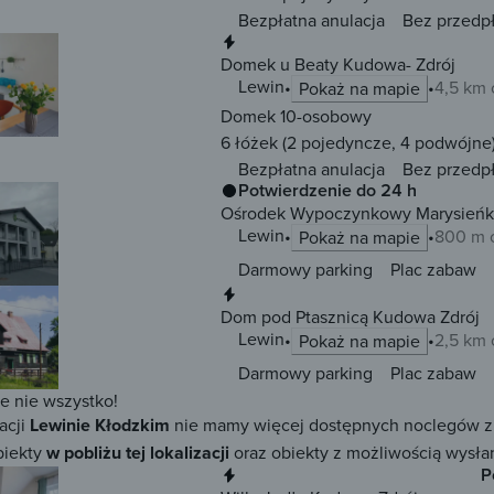
Bezpłatna anulacja
Bez przedp
Natychmiastowa rezerwacja
Domek u Beaty Kudowa- Zdrój
Lewin
4,5 km 
Pokaż na mapie
Domek 10-osobowy
6 łóżek
(2 pojedyncze, 4 podwójne
Bezpłatna anulacja
Bez przedp
Potwierdzenie do 24 h
Ośrodek Wypoczynkowy Marysieńk
Lewin
800 m 
Pokaż na mapie
Darmowy parking
Plac zabaw
Natychmiastowa rezerwacja
Dom pod Ptasznicą Kudowa Zdrój
Lewin
2,5 km 
Pokaż na mapie
Darmowy parking
Plac zabaw
ze nie wszystko!
acji
Lewinie Kłodzkim
nie mamy więcej dostępnych noclegów z mo
biekty
w pobliżu tej lokalizacji
oraz obiekty z możliwością wysłan
Natychmiastowa rezerwacja
P