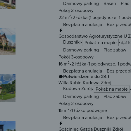
Darmowy parking
Basen
Plac
Pokój 3-osobowy
2
22 m
2 łóżka
(1 pojedyncze, 1 pod
Bezpłatna anulacja
Bez przedp
Natychmiastowa rezerwacja
Gospodarstwo Agroturystyczne U Zi
Duszniki
8,3 
Pokaż na mapie
Darmowy parking
Plac zabaw
Pokój 3-osobowy
2
16 m
2 łóżka
(1 pojedyncze, 1 pod
Bezpłatna anulacja
Bez przedp
Potwierdzenie do 24 h
Willa Rubin Kudowa-Zdrój
Kudowa-Zdrój
Pokaż na mapie
Darmowy parking
Plac zabaw
Pokój 2-osobowy
2
15 m
1 łóżko
podwójne
Bezpłatna anulacja
Bez przedp
Natychmiastowa rezerwacja
Gościniec Gazda Duszniki Zdrój