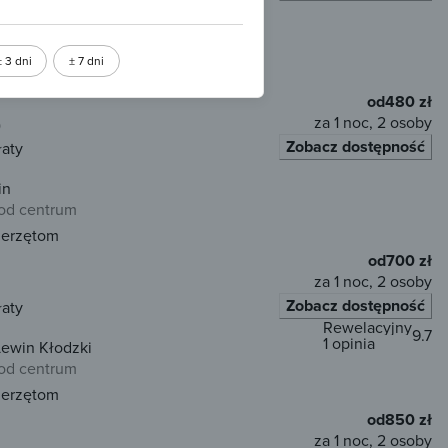
ło Kudowy Zdrój
od centrum
± 3 dni
± 7 dni
Przyjazny zwierzętom
WiFi
od
480 zł
za 1 noc, 2 osoby
)
Zobacz dostępność
łaty
in
od centrum
ierzętom
od
700 zł
za 1 noc, 2 osoby
Zobacz dostępność
łaty
Rewelacyjny
9.7
1 opinia
ewin Kłodzki
od centrum
ierzętom
od
850 zł
za 1 noc, 2 osoby