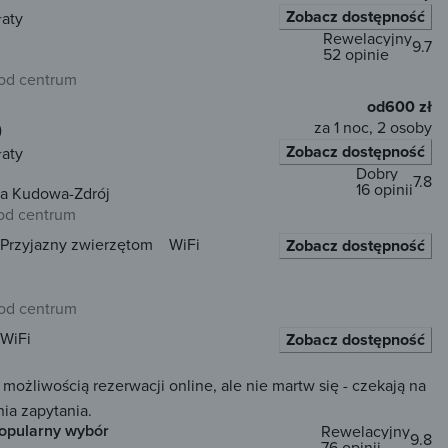
Zobacz dostępność
łaty
Rewelacyjny
9.7
52 opinie
od centrum
od
600 zł
za 1 noc, 2 osoby
)
Zobacz dostępność
łaty
Dobry
7.8
16 opinii
a Kudowa-Zdrój
od centrum
Przyjazny zwierzętom
WiFi
Zobacz dostępność
od centrum
WiFi
Zobacz dostępność
żliwością rezerwacji online, ale nie martw się - czekają na
ia zapytania.
opularny wybór
Rewelacyjny
9.8
76 opinii