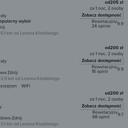
od
205 zł
za 1 noc, 2 osoby
Zobacz dostępność
łaty
opularny wybór
Rewelacyjny
9.9
24 opinie
rój
5,1 km od Lewina Kłodzkiego
od
200 zł
za 1 noc, 2 osoby
Zobacz dostępność
łaty
Rewelacyjny
9.9
18 opinii
owa Zdrój
3,9 km od Lewina Kłodzkiego
ierzętom
WiFi
od
200 zł
za 1 noc, 2 osoby
Zobacz dostępność
y
Rewelacyjny
9.7
68 opinii
udowa-Zdrój
3,1 km od Lewina Kłodzkiego