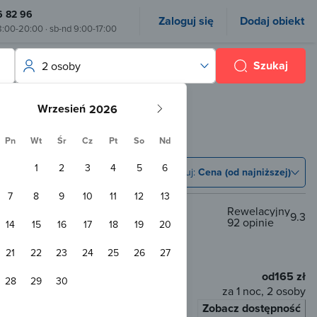
6 82 96
Zaloguj się
Dodaj obiekt
8:00-20:00 · sb-nd 9:00-17:00
Szukaj
2 osoby
Wrzesień
Pn
Wt
Śr
Cz
Pt
So
Nd
1
2
3
4
5
6
Sortuj:
Cena (od najniższej)
7
8
9
10
11
12
13
Rewelacyjny
9.3
92 opinie
14
15
16
17
18
19
20
od centrum
21
22
23
24
25
26
27
om
WiFi
od
165 zł
28
29
30
za 1 noc, 2 osoby
Zobacz dostępność
łaty