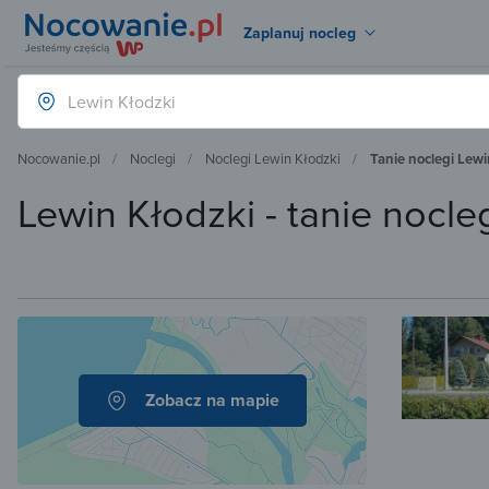
Zaplanuj nocleg
Nocowanie.pl
Noclegi
Noclegi Lewin Kłodzki
Tanie noclegi Lewi
Lewin Kłodzki - tanie nocle
Zobacz na mapie