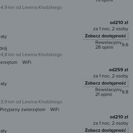
4,9 km od Lewina Kłodzkiego
od
210 zł
za 1 noc, 2 osoby
Zobacz dostępność
łaty
Rewelacyjny
9.6
28 opinii
drój
4,8 km od Lewina Kłodzkiego
ierzętom
WiFi
od
259 zł
za 1 noc, 2 osoby
Zobacz dostępność
łaty
Rewelacyjny
9.8
21 opinii
3,9 km od Lewina Kłodzkiego
Przyjazny zwierzętom
WiFi
od
210 zł
za 1 noc, 2 osoby
Zobacz dostępność
łaty