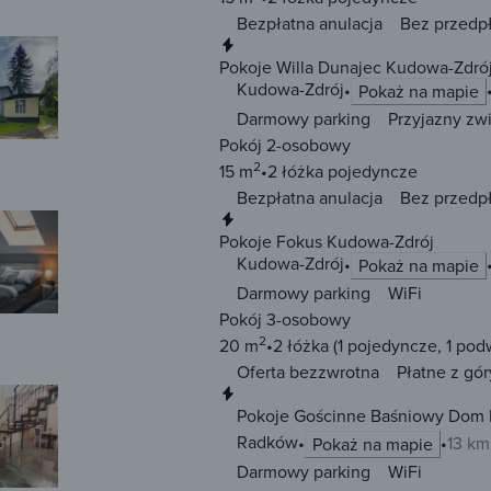
Bezpłatna anulacja
Bez przedp
Natychmiastowa rezerwacja
Pokoje Willa Dunajec Kudowa-Zdró
Kudowa-Zdrój
Pokaż na mapie
Darmowy parking
Przyjazny zw
Pokój 2-osobowy
2
15 m
2 łóżka
pojedyncze
Bezpłatna anulacja
Bez przedp
Natychmiastowa rezerwacja
Pokoje Fokus Kudowa-Zdrój
Kudowa-Zdrój
Pokaż na mapie
Darmowy parking
WiFi
Pokój 3-osobowy
2
20 m
2 łóżka
(1 pojedyncze, 1 pod
Oferta bezzwrotna
Płatne z gór
Natychmiastowa rezerwacja
Pokoje Gościnne Baśniowy Dom
Radków
13 km
Pokaż na mapie
Darmowy parking
WiFi