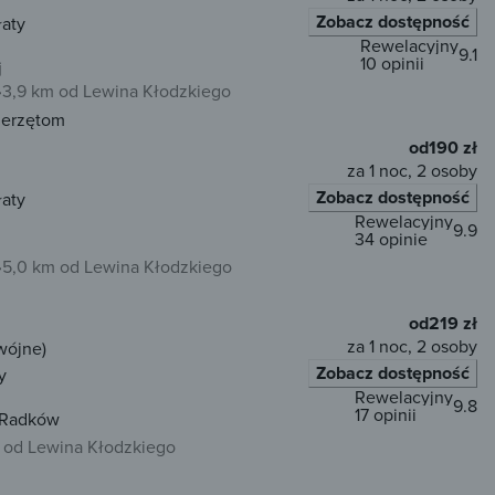
Zobacz dostępność
łaty
Rewelacyjny
9.1
10 opinii
j
3,9 km od Lewina Kłodzkiego
ierzętom
od
190 zł
za 1 noc, 2 osoby
Zobacz dostępność
łaty
Rewelacyjny
9.9
34 opinie
5,0 km od Lewina Kłodzkiego
od
219 zł
za 1 noc, 2 osoby
wójne)
Zobacz dostępność
y
Rewelacyjny
9.8
17 opinii
 Radków
 od Lewina Kłodzkiego