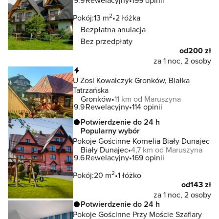
9.9
Rewelacyjny
199 opinii
2
Pokój:
13 m
2 łóżka
Bezpłatna anulacja
Bez przedpłaty
od
200 zł
za 1 noc, 2 osoby
Natychmiastowa rezerwacja
U Zosi Kowalczyk Gronków, Białka
Tatrzańska
Gronków
11 km od Maruszyna
9.9
Rewelacyjny
114 opinii
Potwierdzenie do 24 h
Popularny wybór
Pokoje Gościnne Kornelia Biały Dunajec
Biały Dunajec
4,7 km od Maruszyna
9.6
Rewelacyjny
169 opinii
2
Pokój:
20 m
1 łóżko
od
143 zł
za 1 noc, 2 osoby
Potwierdzenie do 24 h
Pokoje Gościnne Przy Moście Szaflary