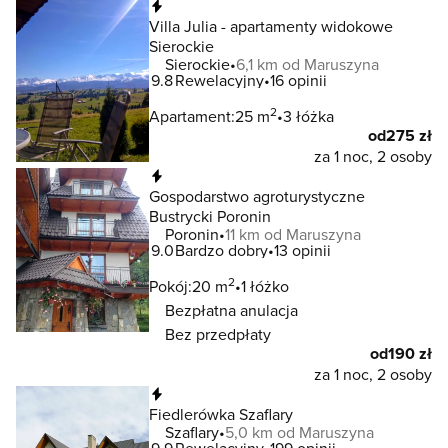
Natychmiastowa rezerwacja
Villa Julia - apartamenty widokowe
Sierockie
Sierockie
6,1 km od Maruszyna
9.8
Rewelacyjny
16 opinii
2
Apartament:
25 m
3 łóżka
od
275 zł
za 1 noc, 2 osoby
Natychmiastowa rezerwacja
Gospodarstwo agroturystyczne
Bustrycki Poronin
Poronin
11 km od Maruszyna
9.0
Bardzo dobry
13 opinii
2
Pokój:
20 m
1 łóżko
Bezpłatna anulacja
Bez przedpłaty
od
190 zł
za 1 noc, 2 osoby
Natychmiastowa rezerwacja
Fiedlerówka Szaflary
Szaflary
5,0 km od Maruszyna