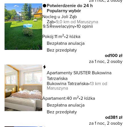
za 1 noc, 2 osoby
Potwierdzenie do 24 h
Popularny wybór
Nocleg u Joli Ząb
Ząb
9,0 km od Maruszyna
9.5
Rewelacyjny
10 opinii
2
Pokój:
11 m
2 łóżka
Bezpłatna anulacja
Bez przedpłaty
od
100 zł
za 1 noc, 2 osoby
Natychmiastowa rezerwacja
Apartamenty SIUSTER Bukowina
Tatrzańska
Bukowina Tatrzańska
13 km od
Maruszyna
2
Apartament:
40 m
2 łóżka
Bezpłatna anulacja
Bez przedpłaty
od
381 zł
za 1 noc, 2 osoby