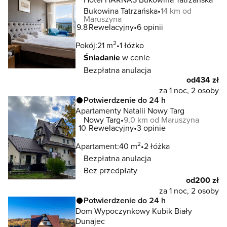
Bukowina Tatrzańska
14 km od
Maruszyna
9.8
Rewelacyjny
6 opinii
2
Pokój:
21 m
1 łóżko
Śniadanie
w cenie
Bezpłatna anulacja
od
434 zł
za 1 noc, 2 osoby
Potwierdzenie do 24 h
Apartamenty Natalii Nowy Targ
Nowy Targ
9,0 km od Maruszyna
10
Rewelacyjny
3 opinie
2
Apartament:
40 m
2 łóżka
Bezpłatna anulacja
Bez przedpłaty
od
200 zł
za 1 noc, 2 osoby
Potwierdzenie do 24 h
Dom Wypoczynkowy Kubik Biały
Dunajec