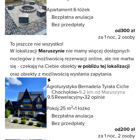
Apartament:
6 łóżek
Bezpłatna anulacja
Bez przedpłaty
od
300 zł
za 1 noc, 2 osoby
To jeszcze nie wszystko!
W lokalizacji
Maruszynie
nie mamy więcej dostępnych
noclegów z możliwością rezerwacji online, ale nie martw
się - czekają na Ciebie obiekty
w pobliżu tej lokalizacji
oraz obiekty z możliwością wysłania zapytania.
Natychmiastowa rezerwacja
Agroturystyka Bernadeta Tyrała Ciche
Chochołów
9,2 km od Maruszyna
9.5
Rewelacyjny
32 opinie
2
Pokój:
25 m
1 łóżko
Bezpłatna anulacja
Bez przedpłaty
od
200 zł
za 1 noc, 2 osoby