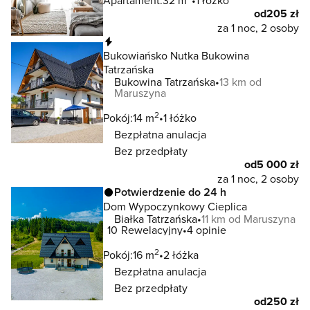
Apartament:
32 m
1 łóżko
od
205 zł
za 1 noc, 2 osoby
Natychmiastowa rezerwacja
Bukowiańsko Nutka Bukowina
Tatrzańska
Bukowina Tatrzańska
13 km od
Maruszyna
2
Pokój:
14 m
1 łóżko
Bezpłatna anulacja
Bez przedpłaty
od
5 000 zł
za 1 noc, 2 osoby
Potwierdzenie do 24 h
Dom Wypoczynkowy Cieplica
Białka Tatrzańska
11 km od Maruszyna
10
Rewelacyjny
4 opinie
2
Pokój:
16 m
2 łóżka
Bezpłatna anulacja
Bez przedpłaty
od
250 zł