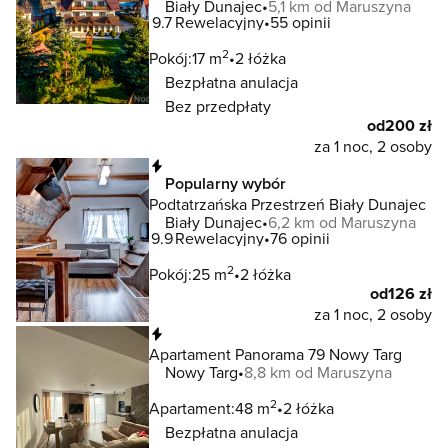
Biały Dunajec
5,1 km od Maruszyna
9.7
Rewelacyjny
55 opinii
2
Pokój:
17 m
2 łóżka
Bezpłatna anulacja
Bez przedpłaty
od
200 zł
za 1 noc, 2 osoby
Natychmiastowa rezerwacja
Popularny wybór
Podtatrzańska Przestrzeń Biały Dunajec
Biały Dunajec
6,2 km od Maruszyna
9.9
Rewelacyjny
76 opinii
2
Pokój:
25 m
2 łóżka
od
126 zł
za 1 noc, 2 osoby
Natychmiastowa rezerwacja
Apartament Panorama 79 Nowy Targ
Nowy Targ
8,8 km od Maruszyna
2
Apartament:
48 m
2 łóżka
Bezpłatna anulacja