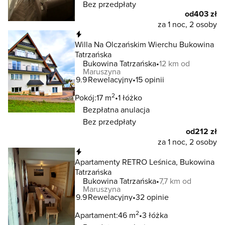
Bez przedpłaty
od
403 zł
za 1 noc, 2 osoby
Natychmiastowa rezerwacja
Willa Na Olczańskim Wierchu Bukowina
Tatrzańska
Bukowina Tatrzańska
12 km od
Maruszyna
9.9
Rewelacyjny
15 opinii
2
Pokój:
17 m
1 łóżko
Bezpłatna anulacja
Bez przedpłaty
od
212 zł
za 1 noc, 2 osoby
Natychmiastowa rezerwacja
Apartamenty RETRO Leśnica, Bukowina
Tatrzańska
Bukowina Tatrzańska
7,7 km od
Maruszyna
9.9
Rewelacyjny
32 opinie
2
Apartament:
46 m
3 łóżka