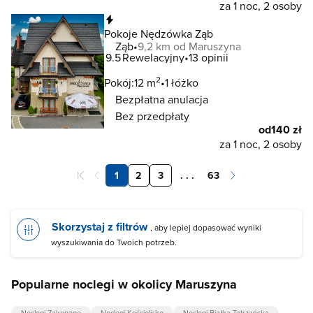
za 1 noc, 2 osoby
Natychmiastowa rezerwacja
Pokoje Nędzówka Ząb
Ząb
9,2 km od Maruszyna
9.5
Rewelacyjny
13 opinii
2
Pokój:
12 m
1 łóżko
Bezpłatna anulacja
Bez przedpłaty
od
140 zł
za 1 noc, 2 osoby
1
2
3
. . .
63
Skorzystaj z filtrów
, aby lepiej dopasować wyniki
wyszukiwania do Twoich potrzeb.
Popularne noclegi w okolicy Maruszyna