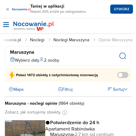
Taniej w aplikacji
×
OTWÓRZ
Nawet 20% zniżki po zalogowaniu
ocowanie.pl
Noclegi
Noclegi Maruszyna
Opinie Maruszyna
Maruszyna
Wybierz daty
2 osoby
Pokaż
1472 obiekty
z natychmiastową rezerwacją
Mapa
Filtruj
Sortuj
Maruszyna - noclegi opinie
(
1864 obiekty
)
Zobacz, jak sortujemy obiekty.
Potwierdzenie do 24 h
Apartament Rabinówka
Maruszyna
2,7 km od centrum