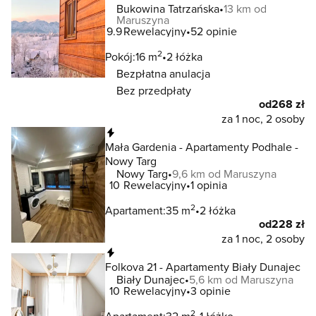
Bukowina Tatrzańska
13 km od
Maruszyna
9.9
Rewelacyjny
52 opinie
2
Pokój:
16 m
2 łóżka
Bezpłatna anulacja
Bez przedpłaty
od
268 zł
za 1 noc, 2 osoby
Natychmiastowa rezerwacja
Mała Gardenia - Apartamenty Podhale -
Nowy Targ
Nowy Targ
9,6 km od Maruszyna
10
Rewelacyjny
1 opinia
2
Apartament:
35 m
2 łóżka
od
228 zł
za 1 noc, 2 osoby
Natychmiastowa rezerwacja
Folkova 21 - Apartamenty Biały Dunajec
Biały Dunajec
5,6 km od Maruszyna
10
Rewelacyjny
3 opinie
2