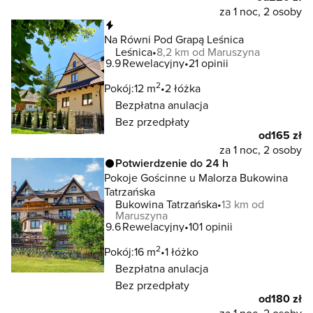
za 1 noc, 2 osoby
Natychmiastowa rezerwacja
Na Równi Pod Grapą Leśnica
Leśnica
8,2 km od Maruszyna
9.9
Rewelacyjny
21 opinii
2
Pokój:
12 m
2 łóżka
Bezpłatna anulacja
Bez przedpłaty
od
165 zł
za 1 noc, 2 osoby
Potwierdzenie do 24 h
Pokoje Gościnne u Malorza Bukowina
Tatrzańska
Bukowina Tatrzańska
13 km od
Maruszyna
9.6
Rewelacyjny
101 opinii
2
Pokój:
16 m
1 łóżko
Bezpłatna anulacja
Bez przedpłaty
od
180 zł