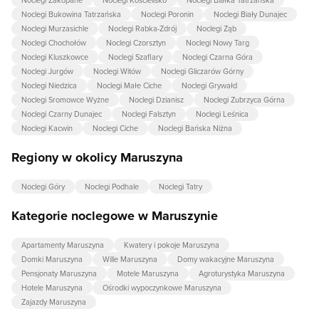
Noclegi Zakopane
Noclegi Kościelisko
Noclegi Białka Tatrzańska
Noclegi Bukowina Tatrzańska
Noclegi Poronin
Noclegi Biały Dunajec
Noclegi Murzasichle
Noclegi Rabka-Zdrój
Noclegi Ząb
Noclegi Chochołów
Noclegi Czorsztyn
Noclegi Nowy Targ
Noclegi Kluszkowce
Noclegi Szaflary
Noclegi Czarna Góra
Noclegi Jurgów
Noclegi Witów
Noclegi Gliczarów Górny
Noclegi Niedzica
Noclegi Małe Ciche
Noclegi Grywałd
Noclegi Sromowce Wyżne
Noclegi Dzianisz
Noclegi Zubrzyca Górna
Noclegi Czarny Dunajec
Noclegi Falsztyn
Noclegi Leśnica
Noclegi Kacwin
Noclegi Ciche
Noclegi Bańska Niżna
Regiony w okolicy Maruszyna
Noclegi Góry
Noclegi Podhale
Noclegi Tatry
Kategorie noclegowe w Maruszynie
Apartamenty Maruszyna
Kwatery i pokoje Maruszyna
Domki Maruszyna
Wille Maruszyna
Domy wakacyjne Maruszyna
Pensjonaty Maruszyna
Motele Maruszyna
Agroturystyka Maruszyna
Hotele Maruszyna
Ośrodki wypoczynkowe Maruszyna
Zajazdy Maruszyna