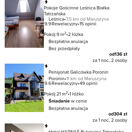
Natychmiastowa rezerwacja
Pokoje Gościnne Leśnica Białka
Tatrzańska
Leśnica
7,5 km od Maruszyna
9.9
Rewelacyjny
15 opinii
2
Pokój:
9 m
2 łóżka
Bezpłatna anulacja
Bez przedpłaty
od
136 zł
za 1 noc, 2 osoby
Natychmiastowa rezerwacja
Pensjonat Galicówka Poronin
Poronin
11 km od Maruszyna
9.6
Rewelacyjny
49 opinii
2
Pokój:
21 m
1 łóżko
Śniadanie
w cenie
Bezpłatna anulacja
od
304 zł
za 1 noc, 2 osoby
Natychmiastowa rezerwacja
Hotel HARNAŚ Bukowina Tatrzańska