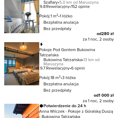
Szaflary
5,0 km od Maruszyna
9.8
Rewelacyjny
152 opinie
2
Pokój:
1 m
1 łóżko
Bezpłatna anulacja
Bez przedpłaty
od
280 zł
za 1 noc, 2 osoby
Natychmiastowa rezerwacja
Pokoje Pod Gontem Bukowina
Tatrzańska
Bukowina Tatrzańska
13 km od
Maruszyna
9.7
Rewelacyjny
6 opinii
2
Pokój:
18 m
3 łóżka
Bezpłatna anulacja
Bez przedpłaty
od
1 000 zł
za 1 noc, 2 osoby
Potwierdzenie do 24 h
Anna Wilczek - Pokoje z Góralską Duszą
- Bukowina Tatrzańska