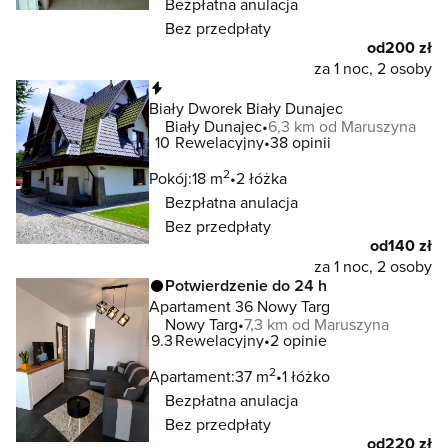
Bezpłatna anulacja
Bez przedpłaty
od
200 zł
za 1 noc, 2 osoby
Natychmiastowa rezerwacja
Biały Dworek Biały Dunajec
Biały Dunajec
6,3 km od Maruszyna
10
Rewelacyjny
38 opinii
2
Pokój:
18 m
2 łóżka
Bezpłatna anulacja
Bez przedpłaty
od
140 zł
za 1 noc, 2 osoby
Potwierdzenie do 24 h
Apartament 36 Nowy Targ
Nowy Targ
7,3 km od Maruszyna
9.3
Rewelacyjny
2 opinie
2
Apartament:
37 m
1 łóżko
Bezpłatna anulacja
Bez przedpłaty
od
220 zł