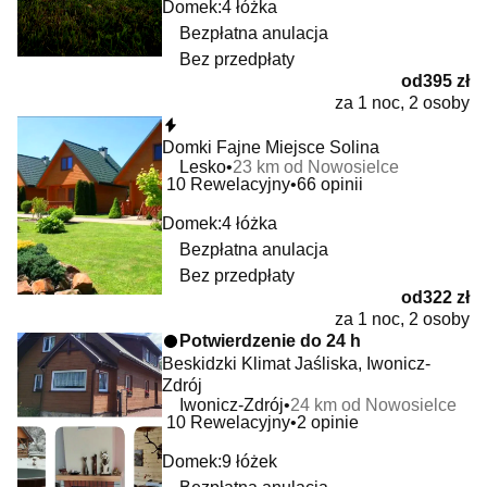
Domek:
4 łóżka
Bezpłatna anulacja
Bez przedpłaty
od
395 zł
za 1 noc, 2 osoby
Natychmiastowa rezerwacja
Domki Fajne Miejsce Solina
Lesko
23 km od Nowosielce
10
Rewelacyjny
66 opinii
Domek:
4 łóżka
Bezpłatna anulacja
Bez przedpłaty
od
322 zł
za 1 noc, 2 osoby
Potwierdzenie do 24 h
Beskidzki Klimat Jaśliska, Iwonicz-
Zdrój
Iwonicz-Zdrój
24 km od Nowosielce
10
Rewelacyjny
2 opinie
Domek:
9 łóżek