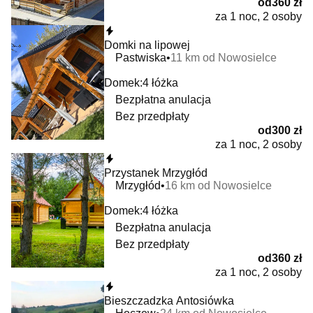
od
360 zł
za 1 noc, 2 osoby
Natychmiastowa rezerwacja
Domki na lipowej
Pastwiska
11 km od Nowosielce
Domek:
4 łóżka
Bezpłatna anulacja
Bez przedpłaty
od
300 zł
za 1 noc, 2 osoby
Natychmiastowa rezerwacja
Przystanek Mrzygłód
Mrzygłód
16 km od Nowosielce
Domek:
4 łóżka
Bezpłatna anulacja
Bez przedpłaty
od
360 zł
za 1 noc, 2 osoby
Natychmiastowa rezerwacja
Bieszczadzka Antosiówka