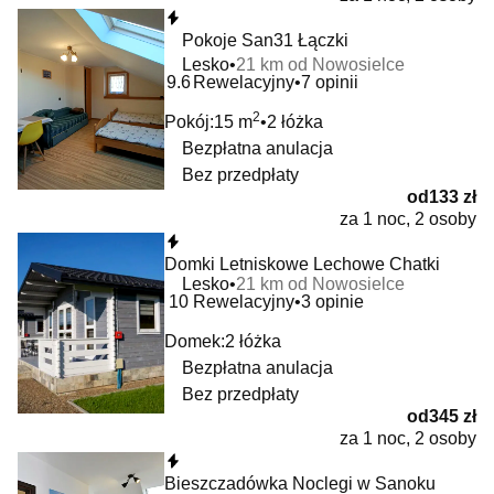
Natychmiastowa rezerwacja
Pokoje San31 Łączki
Lesko
21 km od Nowosielce
9.6
Rewelacyjny
7 opinii
2
Pokój:
15 m
2 łóżka
Bezpłatna anulacja
Bez przedpłaty
od
133 zł
za 1 noc, 2 osoby
Natychmiastowa rezerwacja
Domki Letniskowe Lechowe Chatki
Lesko
21 km od Nowosielce
10
Rewelacyjny
3 opinie
Domek:
2 łóżka
Bezpłatna anulacja
Bez przedpłaty
od
345 zł
za 1 noc, 2 osoby
Natychmiastowa rezerwacja
Bieszczadówka Noclegi w Sanoku