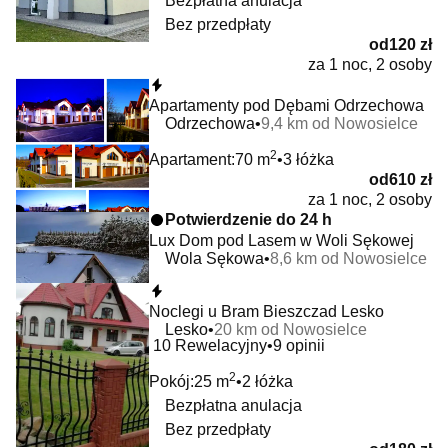
Bezpłatna anulacja
Bez przedpłaty
od
120 zł
za 1 noc, 2 osoby
Natychmiastowa rezerwacja
Apartamenty pod Dębami Odrzechowa
Odrzechowa
9,4 km od Nowosielce
2
Apartament:
70 m
3 łóżka
od
610 zł
za 1 noc, 2 osoby
Potwierdzenie do 24 h
Lux Dom pod Lasem w Woli Sękowej
Wola Sękowa
8,6 km od Nowosielce
Natychmiastowa rezerwacja
Noclegi u Bram Bieszczad Lesko
Lesko
20 km od Nowosielce
10
Rewelacyjny
9 opinii
2
Pokój:
25 m
2 łóżka
Bezpłatna anulacja
Bez przedpłaty