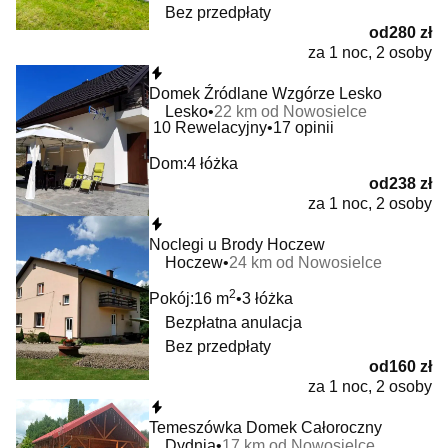
Bez przedpłaty
od
280 zł
za 1 noc, 2 osoby
Natychmiastowa rezerwacja
Domek Źródlane Wzgórze Lesko
Lesko
22 km od Nowosielce
10
Rewelacyjny
17 opinii
Dom:
4 łóżka
od
238 zł
za 1 noc, 2 osoby
Natychmiastowa rezerwacja
Noclegi u Brody Hoczew
Hoczew
24 km od Nowosielce
2
Pokój:
16 m
3 łóżka
Bezpłatna anulacja
Bez przedpłaty
od
160 zł
za 1 noc, 2 osoby
Natychmiastowa rezerwacja
Temeszówka Domek Całoroczny
Dydnia
17 km od Nowosielce