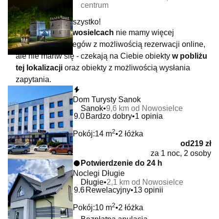
centrum
To jeszcze nie wszystko!
W lokalizacji
Nowosielcach
nie mamy więcej
dostępnych noclegów z możliwością rezerwacji online,
ale nie martw się - czekają na Ciebie obiekty
w pobliżu
tej lokalizacji
oraz obiekty z możliwością wysłania
zapytania.
Natychmiastowa rezerwacja
Dom Turysty Sanok
Sanok
9,6 km od Nowosielce
9.0
Bardzo dobry
1 opinia
2
Pokój:
14 m
2 łóżka
od
219 zł
za 1 noc, 2 osoby
Potwierdzenie do 24 h
Noclegi Długie
Długie
2,1 km od Nowosielce
9.6
Rewelacyjny
13 opinii
2
Pokój:
10 m
2 łóżka