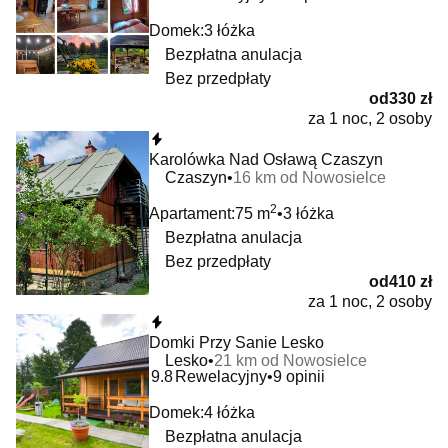
Domek:
3 łóżka
Bezpłatna anulacja
Bez przedpłaty
od
330 zł
za 1 noc, 2 osoby
Natychmiastowa rezerwacja
Karolówka Nad Osławą Czaszyn
Czaszyn
16 km od Nowosielce
2
Apartament:
75 m
3 łóżka
Bezpłatna anulacja
Bez przedpłaty
od
410 zł
za 1 noc, 2 osoby
Natychmiastowa rezerwacja
Domki Przy Sanie Lesko
Lesko
21 km od Nowosielce
9.8
Rewelacyjny
9 opinii
Domek:
4 łóżka
Bezpłatna anulacja