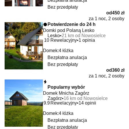
Bezpłatna anulacja
Bez przedpłaty
od
450 zł
za 1 noc, 2 osoby
Potwierdzenie do 24 h
Domki pod Polaną Lesko
Lesko
21 km od Nowosielce
10
Rewelacyjny
1 opinia
Domek:
4 łóżka
Bezpłatna anulacja
Bez przedpłaty
od
360 zł
za 1 noc, 2 osoby
Natychmiastowa rezerwacja
Popularny wybór
Domek Mnicha Zagórz
Zagórz
16 km od Nowosielce
9.9
Rewelacyjny
14 opinii
Domek:
4 łóżka
Bezpłatna anulacja
Bez przedpłaty