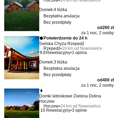
Hoczew
24 km od Nowosielce
Domek:
4 łóżka
Bezpłatna anulacja
Bez przedpłaty
od
260 zł
za 1 noc, 2 osoby
Potwierdzenie do 24 h
Sielska Chyża Rzepedź
Rzepedź
19 km od Nowosielce
9.8
Rewelacyjny
1 opinia
Domek:
3 łóżka
Bezpłatna anulacja
Bez przedpłaty
od
400 zł
za 1 noc, 2 osoby
Natychmiastowa rezerwacja
Domki letniskowe Zielona Dolina
Hoczew
Hoczew
24 km od Nowosielce
10
Rewelacyjny
3 opinie