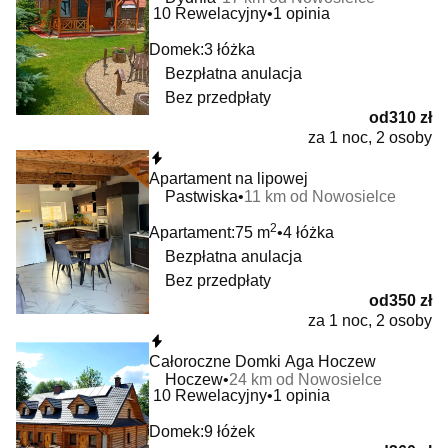
10
Rewelacyjny
1 opinia
Domek:
3 łóżka
Bezpłatna anulacja
Bez przedpłaty
od
310 zł
za 1 noc, 2 osoby
Natychmiastowa rezerwacja
Apartament na lipowej
Pastwiska
11 km od Nowosielce
2
Apartament:
75 m
4 łóżka
Bezpłatna anulacja
Bez przedpłaty
od
350 zł
za 1 noc, 2 osoby
Natychmiastowa rezerwacja
Całoroczne Domki Aga Hoczew
Hoczew
24 km od Nowosielce
10
Rewelacyjny
1 opinia
Domek:
9 łóżek