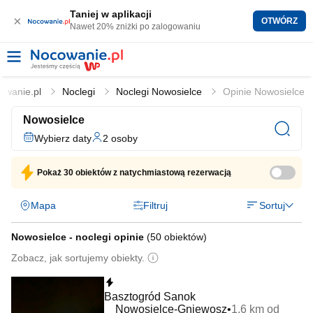
Taniej w aplikacji
×
OTWÓRZ
Nawet 20% zniżki po zalogowaniu
owanie.pl
Noclegi
Noclegi Nowosielce
Opinie Nowosielce
Nowosielce
Wybierz daty
2 osoby
Pokaż
30 obiektów
z natychmiastową rezerwacją
Mapa
Filtruj
Sortuj
Nowosielce - noclegi opinie
(
50 obiektów
)
Zobacz, jak sortujemy obiekty.
Natychmiastowa rezerwacja
Basztogród Sanok
Nowosielce-Gniewosz
1,6 km od