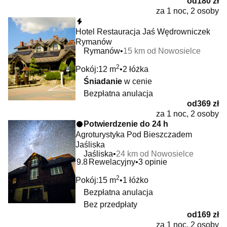
od
180 zł
za 1 noc, 2 osoby
Natychmiastowa rezerwacja
Hotel Restauracja Jaś Wędrowniczek
Rymanów
Rymanów
15 km od Nowosielce
2
Pokój:
12 m
2 łóżka
Śniadanie
w cenie
Bezpłatna anulacja
od
369 zł
za 1 noc, 2 osoby
Potwierdzenie do 24 h
Agroturystyka Pod Bieszczadem
Jaśliska
Jaśliska
24 km od Nowosielce
9.8
Rewelacyjny
3 opinie
2
Pokój:
15 m
1 łóżko
Bezpłatna anulacja
Bez przedpłaty
od
169 zł
za 1 noc, 2 osoby