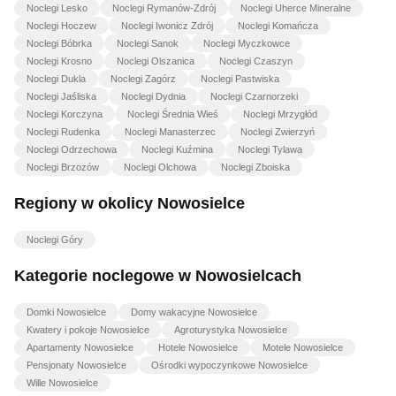
Noclegi Lesko
Noclegi Rymanów-Zdrój
Noclegi Uherce Mineralne
Noclegi Hoczew
Noclegi Iwonicz Zdrój
Noclegi Komańcza
Noclegi Bóbrka
Noclegi Sanok
Noclegi Myczkowce
Noclegi Krosno
Noclegi Olszanica
Noclegi Czaszyn
Noclegi Dukla
Noclegi Zagórz
Noclegi Pastwiska
Noclegi Jaśliska
Noclegi Dydnia
Noclegi Czarnorzeki
Noclegi Korczyna
Noclegi Średnia Wieś
Noclegi Mrzygłód
Noclegi Rudenka
Noclegi Manasterzec
Noclegi Zwierzyń
Noclegi Odrzechowa
Noclegi Kuźmina
Noclegi Tylawa
Noclegi Brzozów
Noclegi Olchowa
Noclegi Zboiska
Regiony w okolicy Nowosielce
Noclegi Góry
Kategorie noclegowe w Nowosielcach
Domki Nowosielce
Domy wakacyjne Nowosielce
Kwatery i pokoje Nowosielce
Agroturystyka Nowosielce
Apartamenty Nowosielce
Hotele Nowosielce
Motele Nowosielce
Pensjonaty Nowosielce
Ośrodki wypoczynkowe Nowosielce
Wille Nowosielce