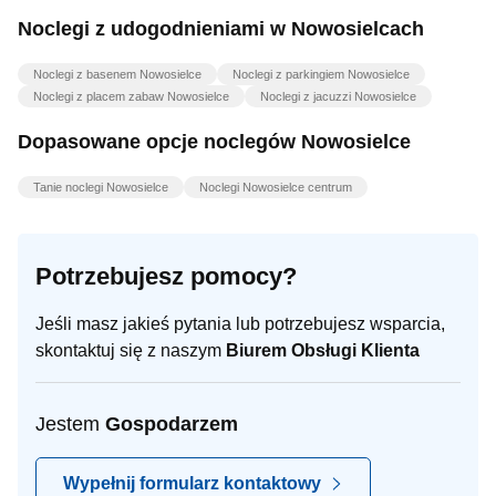
Noclegi z udogodnieniami w Nowosielcach
Noclegi z basenem Nowosielce
Noclegi z parkingiem Nowosielce
Noclegi z placem zabaw Nowosielce
Noclegi z jacuzzi Nowosielce
Dopasowane opcje noclegów Nowosielce
Tanie noclegi Nowosielce
Noclegi Nowosielce centrum
Potrzebujesz pomocy?
Jeśli masz jakieś pytania lub potrzebujesz wsparcia,
skontaktuj się z naszym
Biurem Obsługi Klienta
Jestem
Gospodarzem
Wypełnij formularz kontaktowy