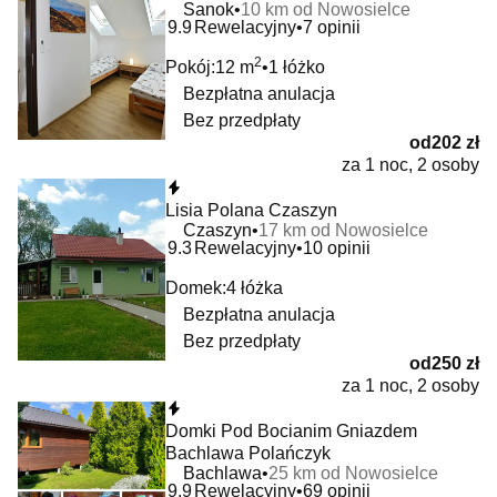
Sanok
10 km od Nowosielce
9.9
Rewelacyjny
7 opinii
2
Pokój:
12 m
1 łóżko
Bezpłatna anulacja
Bez przedpłaty
od
202 zł
za 1 noc, 2 osoby
Natychmiastowa rezerwacja
Lisia Polana Czaszyn
Czaszyn
17 km od Nowosielce
9.3
Rewelacyjny
10 opinii
Domek:
4 łóżka
Bezpłatna anulacja
Bez przedpłaty
od
250 zł
za 1 noc, 2 osoby
Natychmiastowa rezerwacja
Domki Pod Bocianim Gniazdem
Bachlawa Polańczyk
Bachlawa
25 km od Nowosielce
9.9
Rewelacyjny
69 opinii