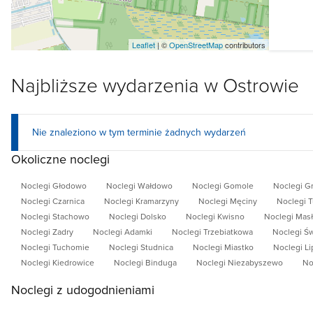
Leaflet
| ©
OpenStreetMap
contributors
Najbliższe wydarzenia w Ostrowie
Nie znaleziono w tym terminie żadnych wydarzeń
Okoliczne noclegi
Noclegi Głodowo
Noclegi Wałdowo
Noclegi Gomole
Noclegi G
Noclegi Czarnica
Noclegi Kramarzyny
Noclegi Męciny
Noclegi 
Noclegi Stachowo
Noclegi Dolsko
Noclegi Kwisno
Noclegi Masł
Noclegi Zadry
Noclegi Adamki
Noclegi Trzebiatkowa
Noclegi Ś
Noclegi Tuchomie
Noclegi Studnica
Noclegi Miastko
Noclegi Li
Noclegi Kiedrowice
Noclegi Binduga
Noclegi Niezabyszewo
No
Noclegi z udogodnieniami