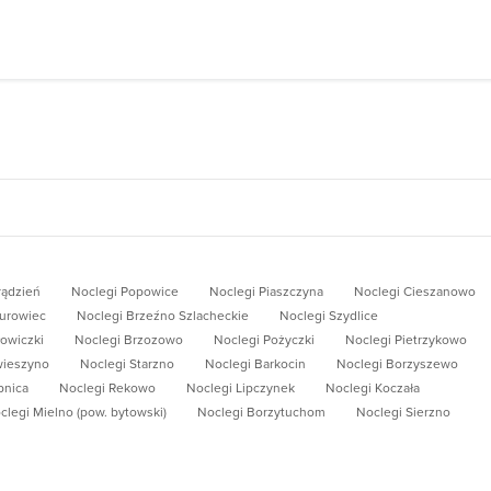
rądzień
Noclegi Popowice
Noclegi Piaszczyna
Noclegi Cieszanowo
Turowiec
Noclegi Brzeźno Szlacheckie
Noclegi Szydlice
owiczki
Noclegi Brzozowo
Noclegi Pożyczki
Noclegi Pietrzykowo
wieszyno
Noclegi Starzno
Noclegi Barkocin
Noclegi Borzyszewo
pnica
Noclegi Rekowo
Noclegi Lipczynek
Noclegi Koczała
clegi Mielno (pow. bytowski)
Noclegi Borzytuchom
Noclegi Sierzno