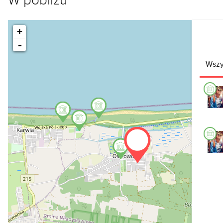
+
-
Wszy