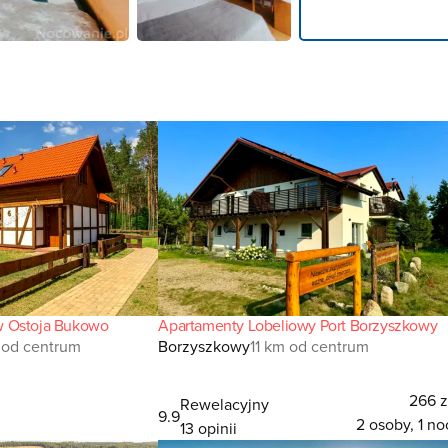
w Ostoja Bukowo
Apartamenty Lobeliowy Port Borzyszkowy
 od centrum
Borzyszkowy
11 km od centrum
266 z
Rewelacyjny
9.9
2 osoby, 1 no
13 opinii