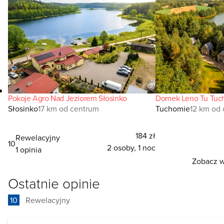
Pokoje Agro Nad Jeziorem Słosinko
Domek Leno Tu Tuc
Słosinko
17 km od centrum
Tuchomie
12 km od
184 zł
Rewelacyjny
10
2 osoby, 1 noc
1 opinia
Zobacz w
Ostatnie opinie
10
Rewelacyjny