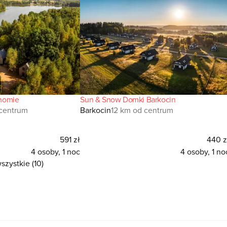
homie
Sun & Snow Domki Barkocin
 centrum
Barkocin
12 km od centrum
591 zł
440 z
4 osoby, 1 noc
4 osoby, 1 no
szystkie (10)