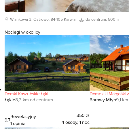
Wiankowa
3, Ostrowo, 84-105
Karwia
do centrum:
500m
Noclegi w okolicy
Domki Kaszubskie Łąki
Domek U Małgośki 
Łąkie
8,3 km od centrum
Borowy Młyn
9,1 km
350 zł
Rewelacyjny
9.7
4 osoby, 1 noc
1 opinia