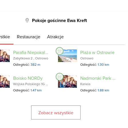
Pokoje gościnne Ewa Kreft
stkie
Restauracje
Atrakcje
Parafia Niepokalanego Poczęcia N.M.P. w Ostrowie
Plaża w Ostrowie
Zabytkowa 2 , Ostrowo
Ostrowo
Odległość:
382 m
Odległość:
1.30 km
Boisko NORDy
Nadmorski Park Krajobrazowy w Karwi
Wojska Polskiego 1G Karwia
Karwia
Odległość:
1.47 km
Odległość:
1.88 km
Zobacz wszystkie