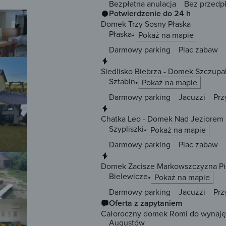
Bezpłatna anulacja
Bez przedp
Potwierdzenie do 24 h
Domek Trzy Sosny Płaska
Płaska
Pokaż na mapie
Darmowy parking
Plac zabaw
Natychmiastowa rezerwacja
Siedlisko Biebrza - Domek Szczup
Sztabin
Pokaż na mapie
Darmowy parking
Jacuzzi
Prz
Natychmiastowa rezerwacja
Chatka Leo - Domek Nad Jeziorem 
Szypliszki
Pokaż na mapie
Darmowy parking
Plac zabaw
Natychmiastowa rezerwacja
Domek Zacisze Markowszczyzna Pi
Bielewicze
Pokaż na mapie
Darmowy parking
Jacuzzi
Prz
Oferta z zapytaniem
Całoroczny domek Romi do wynaję
Augustów