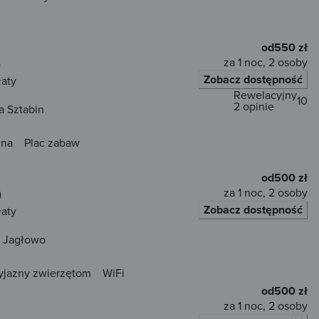
od
550 zł
za 1 noc, 2 osoby
)
Zobacz dostępność
łaty
Rewelacyjny
10
2 opinie
a Sztabin
una
Plac zabaw
od
500 zł
za 1 noc, 2 osoby
)
Zobacz dostępność
łaty
ń Jagłowo
yjazny zwierzętom
WiFi
od
500 zł
za 1 noc, 2 osoby