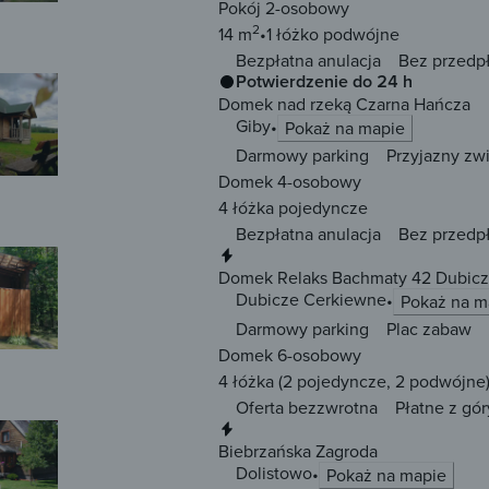
Pokój 2-osobowy
2
14 m
1 łóżko
podwójne
Bezpłatna anulacja
Bez przedp
Potwierdzenie do 24 h
Domek nad rzeką Czarna Hańcza
Giby
Pokaż na mapie
Darmowy parking
Przyjazny zw
Domek 4-osobowy
4 łóżka
pojedyncze
Bezpłatna anulacja
Bez przedp
Natychmiastowa rezerwacja
Domek Relaks Bachmaty 42 Dubic
Dubicze Cerkiewne
Pokaż na m
Darmowy parking
Plac zabaw
Domek 6-osobowy
4 łóżka
(2 pojedyncze, 2 podwójne
Oferta bezzwrotna
Płatne z gór
Natychmiastowa rezerwacja
Biebrzańska Zagroda
Dolistowo
Pokaż na mapie