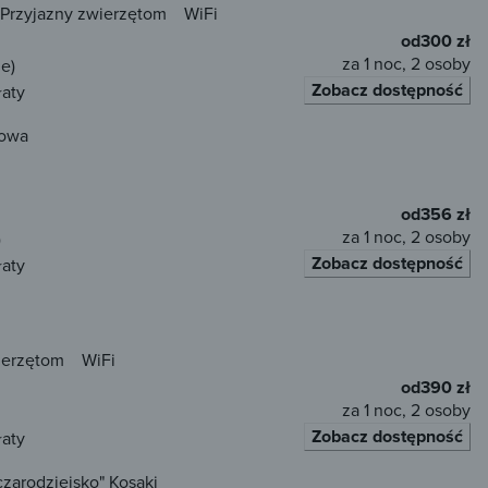
Przyjazny zwierzętom
WiFi
od
300 zł
za 1 noc, 2 osoby
e)
Zobacz dostępność
łaty
towa
od
356 zł
za 1 noc, 2 osoby
)
Zobacz dostępność
łaty
ierzętom
WiFi
od
390 zł
za 1 noc, 2 osoby
Zobacz dostępność
łaty
zarodziejsko" Kosaki