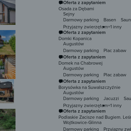
Oferta z zapytaniem
Osada za Dębami
Sejny
Darmowy parking
Basen
Saun
Przyjazny zwierzętom
+1 inny
Oferta z zapytaniem
Domki Kopanica
Augustów
Darmowy parking
Plac zabaw
Oferta z zapytaniem
Domek na Chabrowej
Augustów
Darmowy parking
Plac zabaw
Oferta z zapytaniem
Borysówka na Suwalszczyźnie
Augustów
Darmowy parking
Jacuzzi
Sa
Przyjazny zwierzętom
+1 inny
Oferta z zapytaniem
Podlaskie Zacisze nad Bugiem. Leś
Wojtkowice-Glinna
Darmowy parking
Przyjazny zw