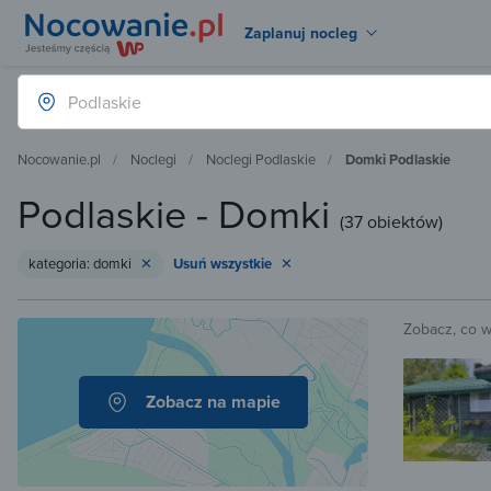
Zaplanuj nocleg
Nocowanie.pl
Noclegi
Noclegi Podlaskie
Domki Podlaskie
Podlaskie - Domki
(
37 obiektów
)
kategoria: domki
Usuń wszystkie
Zobacz, co 
Zobacz na mapie