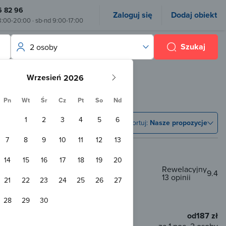
6 82 96
Zaloguj się
Dodaj obiekt
8:00-20:00 · sb-nd 9:00-17:00
Szukaj
2 osoby
Wrzesień
Pn
Wt
Śr
Cz
Pt
So
Nd
1
2
3
4
5
6
Sortuj:
Nasze propozycje
7
8
9
10
11
12
13
14
15
16
17
18
19
20
Rewelacyjny
9.4
13 opinii
21
22
23
24
25
26
27
28
29
30
ierzętom
od
187 zł