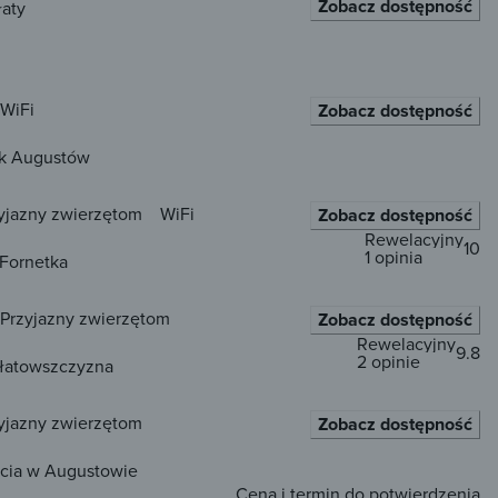
Zobacz dostępność
łaty
WiFi
Zobacz dostępność
ak Augustów
yjazny zwierzętom
WiFi
Zobacz dostępność
Rewelacyjny
10
1 opinia
Fornetka
Przyjazny zwierzętom
Zobacz dostępność
Rewelacyjny
9.8
2 opinie
łatowszczyzna
yjazny zwierzętom
Zobacz dostępność
cia w Augustowie
Cena i termin do potwierdzenia