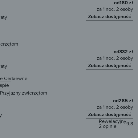
od
180 zł
za 1 noc, 2 osoby
Zobacz dostępność
łaty
ierzętom
od
332 zł
za 1 noc, 2 osoby
Zobacz dostępność
łaty
ze Cerkiewne
apie
Przyjazny zwierzętom
od
285 zł
za 1 noc, 2 osoby
)
Zobacz dostępność
y
Rewelacyjny
9.8
2 opinie