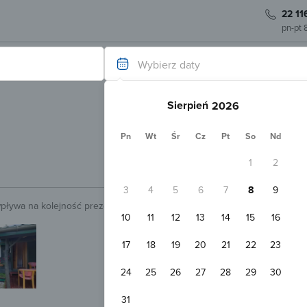
22 11
pn-pt 
Wybierz daty
Sierpień
Pn
Wt
Śr
Cz
Pt
So
Nd
1
2
3
4
5
6
7
8
9
wpływa na kolejność prezentowanych obiektów.
Sprawdź.
10
11
12
13
14
15
16
Natychmiastowa rezerwacja
Zielone Domki Serwy
17
18
19
20
21
22
23
Augustów
Pokaż na mapie
24
25
26
27
28
29
30
Darmowy parking
Przyjazny zw
Domek 4-osobowy
31