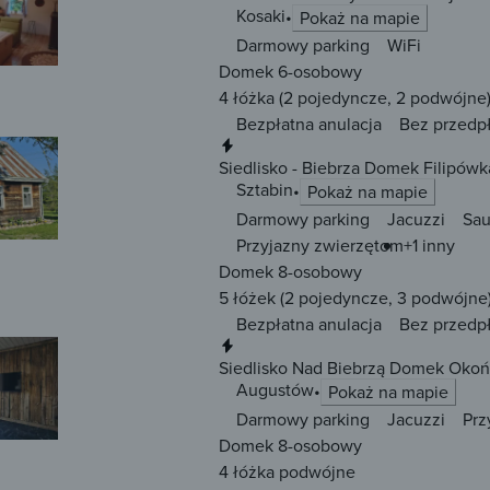
Kosaki
Pokaż na mapie
Darmowy parking
WiFi
Domek 6-osobowy
4 łóżka
(2 pojedyncze, 2 podwójne
Bezpłatna anulacja
Bez przedp
Natychmiastowa rezerwacja
Siedlisko - Biebrza Domek Filipówk
Sztabin
Pokaż na mapie
Darmowy parking
Jacuzzi
Sa
Przyjazny zwierzętom
+1 inny
Domek 8-osobowy
5 łóżek
(2 pojedyncze, 3 podwójne
Bezpłatna anulacja
Bez przedp
Natychmiastowa rezerwacja
Siedlisko Nad Biebrzą Domek Oko
Augustów
Pokaż na mapie
Darmowy parking
Jacuzzi
Prz
Domek 8-osobowy
4 łóżka
podwójne