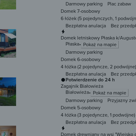
Darmowy parking
Plac zabaw
Domek 7-osobowy
6 łóżek
(5 pojedynczych, 1 podwójn
Bezpłatna anulacja
Bez przedp
Natychmiastowa rezerwacja
Domek letniskowy Płaska k/Augus
Płaska
Pokaż na mapie
Darmowy parking
Domek 6-osobowy
4 łóżka
(2 pojedyncze, 2 podwójne
Bezpłatna anulacja
Bez przedp
Potwierdzenie do 24 h
Zagajnik Białowieża
Białowieża
Pokaż na mapie
Darmowy parking
Przyjazny zw
Domek 5-osobowy
4 łóżka
(3 pojedyncze, 1 podwójne)
Bezpłatna anulacja
Bez przedp
Natychmiastowa rezerwacja
Domek drewniany na wsi "Wiejsko c