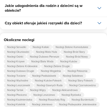
Jakie udogodnienia dla rodzin z dziećmi są w
Tak, Wigierska NiemaSówka udostępnia dla swoich gości internet.
obiekcie?
Czy obiekt oferuje jakieś rozrywki dla dzieci?
Udogodnienia dla rodzin z dziećmi jakie oferuje Wigierska
NiemaSówka to: gry planszowe/multimedialne, łóżeczko dla
dziecka, krzesło do karmienia dziecka, wanienka do kąpieli,
Tak, w obiekcie dla dzieci są przygotowane: kącik zabaw dla dzieci,
pościel dla dzieci.
Okoliczne noclegi
piaskownica, huśtawka.
Noclegi Serwatki
Noclegi Kaliski
Noclegi Zielone Kamedulskie
Noclegi Okuniowiec
Noclegi Mała Huta
Noclegi Bród Stary
Noclegi Osinki
Noclegi Dubowo Pierwsze
Noclegi Bród Nowy
Noclegi Krzywe
Noclegi Biała Woda
Noclegi Kuków
Noclegi Zielone Królewskie
Noclegi Zielone Drugie
Noclegi Dubowo Drugie
Noclegi Węgielnia
Noclegi Potasznia
Noclegi Trzciane
Noclegi Poddubówek
Noclegi Sobolewo
Noclegi Wychodne
Noclegi Kuków-Folwark
Noclegi Stary Folwark
Noclegi Leszczewek
Noclegi Gawrych Ruda
Noclegi Czarnakowizna
Noclegi Tartak
Noclegi Wigry
Noclegi Aleksandrowo
Noclegi Płociczno
Noclegi Leszczewo
Noclegi Ryżówka
Noclegi Kazimierówka
Noclegi Rosochaty Róg
Noclegi Burdeniszki
Noclegi Kaletnik
Noclegi Jeleniewo
Noclegi Podwysokie Jeleniewskie