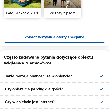
Lato, Wakacje 2026
Wczasy z psem
Zobacz wszystkie oferty specjalne
Często zadawane pytania dotyczące obiektu
Wigierska NiemaSówka
Jakie rodzaje płatności są w obiekcie?
Czy obiekt ma parking dla gości?
W obiekcie dostępne są następujące formy płatności: gotówka,
płatność przelewem.
Czy w obiekcie jest internet?
Tak, Wigierska NiemaSówka posiada bezpłatny parking dla gości
na 8 miejsc.