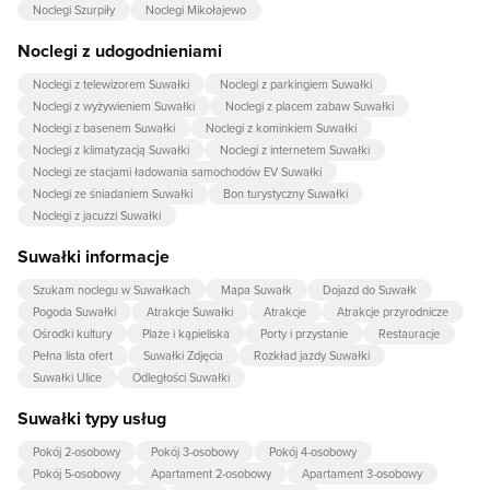
Noclegi Szurpiły
Noclegi Mikołajewo
Noclegi z udogodnieniami
Noclegi z telewizorem Suwałki
Noclegi z parkingiem Suwałki
Noclegi z wyżywieniem Suwałki
Noclegi z placem zabaw Suwałki
Noclegi z basenem Suwałki
Noclegi z kominkiem Suwałki
Noclegi z klimatyzacją Suwałki
Noclegi z internetem Suwałki
Noclegi ze stacjami ładowania samochodów EV Suwałki
Noclegi ze śniadaniem Suwałki
Bon turystyczny Suwałki
Noclegi z jacuzzi Suwałki
Suwałki informacje
Szukam noclegu w Suwałkach
Mapa Suwałk
Dojazd do Suwałk
Pogoda Suwałki
Atrakcje Suwałki
Atrakcje
Atrakcje przyrodnicze
Ośrodki kultury
Plaże i kąpieliska
Porty i przystanie
Restauracje
Pełna lista ofert
Suwałki Zdjęcia
Rozkład jazdy Suwałki
Suwałki Ulice
Odległości Suwałki
Suwałki typy usług
Pokój 2-osobowy
Pokój 3-osobowy
Pokój 4-osobowy
Pokój 5-osobowy
Apartament 2-osobowy
Apartament 3-osobowy