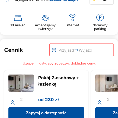
18 miejsc
akceptujemy
internet
darmowy
zwierzęta
parking
Cennik
Przyjazd
Wyjazd
Uzupełnij daty, aby zobaczyć dokładne ceny.
Pokój 2-osobowy z
łazienką
od 230 zł
Zapytaj o dostępność
Za