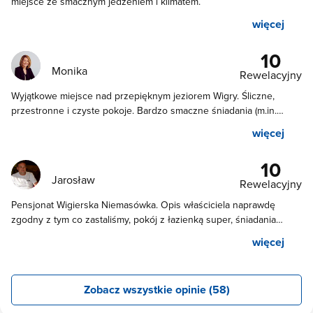
miejsce ze smacznym jedzeniem i klimatem.
więcej
10
Monika
Rewelacyjny
Wyjątkowe miejsce nad przepięknym jeziorem Wigry. Śliczne,
przestronne i czyste pokoje. Bardzo smaczne śniadania (m.in.
pyszny pasztet własnej roboty). Duży ogród z altanami i miejscem
więcej
na ognisko. Ale w tym wszystkim najbardziej niesamowita jest
właścicielka - Dorota. Ona sprawia że to miejsce jest magiczne.
10
Byliśmy tu 2 razy i na pewno jeszcze wrócimy. Dziękujemy!!!
Jarosław
Rewelacyjny
Pensjonat Wigierska Niemasówka. Opis właściciela naprawdę
zgodny z tym co zastaliśmy, pokój z łazienką super, śniadania
rewelacja, warunki pobytu idelane, właścicielka oraz obsługa
więcej
bardzo miła i pomocna. Polecam wszystkim co chcą odpocząć i się
zrelaksować w ciszy, spokoju i świetnych warunkach.
Zobacz wszystkie opinie (58)