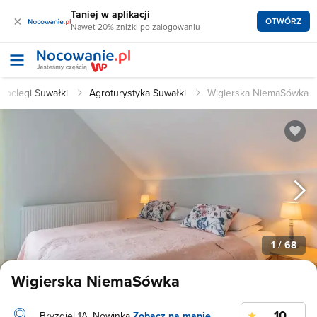
Taniej w aplikacji
×
OTWÓRZ
Nawet 20% zniżki po zalogowaniu
Noclegi Suwałki
Agroturystyka Suwałki
Wigierska NiemaSówka
1
/ 68
Wigierska NiemaSówka
10
Bryzgiel 1A, Nowinka
Zobacz na mapie