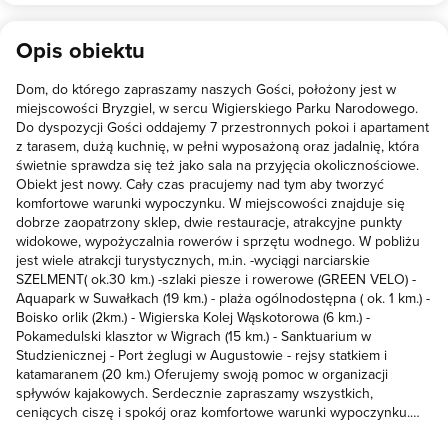
Opis obiektu
Dom, do którego zapraszamy naszych Gości, położony jest w
miejscowości Bryzgiel, w sercu Wigierskiego Parku Narodowego.
Do dyspozycji Gości oddajemy 7 przestronnych pokoi i apartament
z tarasem, dużą kuchnię, w pełni wyposażoną oraz jadalnię, która
świetnie sprawdza się też jako sala na przyjęcia okolicznościowe.
Obiekt jest nowy. Cały czas pracujemy nad tym aby tworzyć
komfortowe warunki wypoczynku. W miejscowości znajduje się
dobrze zaopatrzony sklep, dwie restauracje, atrakcyjne punkty
widokowe, wypożyczalnia rowerów i sprzętu wodnego. W pobliżu
jest wiele atrakcji turystycznych, m.in. -wyciągi narciarskie
SZELMENT( ok.30 km.) -szlaki piesze i rowerowe (GREEN VELO) -
Aquapark w Suwałkach (19 km.) - plaża ogólnodostępna ( ok. 1 km.) -
Boisko orlik (2km.) - Wigierska Kolej Wąskotorowa (6 km.) -
Pokamedulski klasztor w Wigrach (15 km.) - Sanktuarium w
Studzienicznej - Port żeglugi w Augustowie - rejsy statkiem i
katamaranem (20 km.) Oferujemy swoją pomoc w organizacji
spływów kajakowych. Serdecznie zapraszamy wszystkich,
ceniących ciszę i spokój oraz komfortowe warunki wypoczynku.
Śniadanie dodatkowo płatne 35 zł