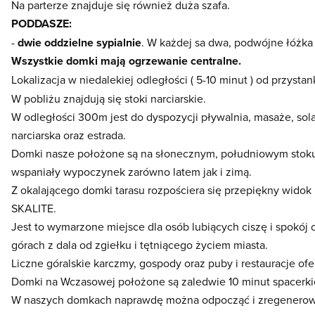
Na parterze znajduje się również duża szafa.
PODDASZE:
-
dwie oddzielne sypialnie
. W każdej sa dwa, podwójne łóżka 
Wszystkie domki mają ogrzewanie centralne.
Lokalizacja w niedalekiej odległości ( 5-10 minut ) od przyst
W pobliżu znajdują się stoki narciarskie.
W odległości 300m jest do dyspozycji pływalnia, masaże, solar
narciarska oraz estrada.
Domki nasze położone są na słonecznym, południowym stoku, 
wspaniały wypoczynek zarówno latem jak i zimą.
Z okalającego domki tarasu rozpościera się przepiękny widok n
SKALITE.
Jest to wymarzone miejsce dla osób lubiących ciszę i spokój 
górach z dala od zgiełku i tętniącego życiem miasta.
Liczne góralskie karczmy, gospody oraz puby i restauracje ofe
Domki na Wczasowej położone są zaledwie 10 minut spacerki
W naszych domkach naprawdę można odpocząć i zregenerowa