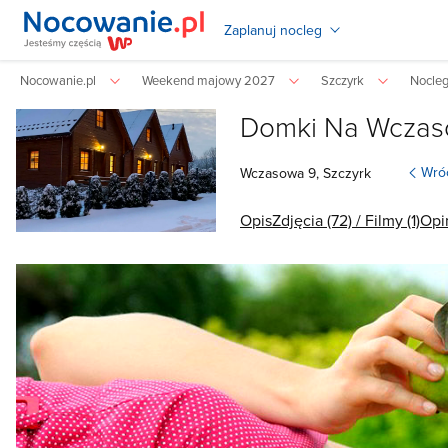
Zaplanuj nocleg
Nocowanie.pl
Weekend majowy 2027
Szczyrk
Nocleg
Domki Na Wczas
Wróć
Wczasowa
9,
Szczyrk
Opis
Zdjęcia (72) / Filmy (1)
Opin