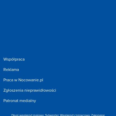
Współpraca
Reklama
Praca w Nocowanie.pl
Zgłoszenia nieprawidłowości
Patronat medialny
Długi weekend majowy
,
Sylwester
,
Weekend czerwcowy
,
Zakopane