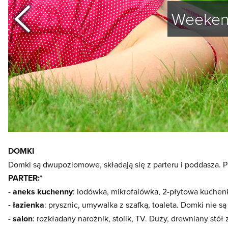
poprzedni
Weeken
DOMKI
Domki są dwupoziomowe, składają się z parteru i poddasza. 
PARTER:*
-
aneks kuchenny
: lodówka, mikrofalówka, 2-płytowa kuchenka
- łazienka
: prysznic, umywalka z szafką, toaleta. Domki nie s
-
salon
: rozkładany narożnik, stolik, TV. Duży, drewniany stół 