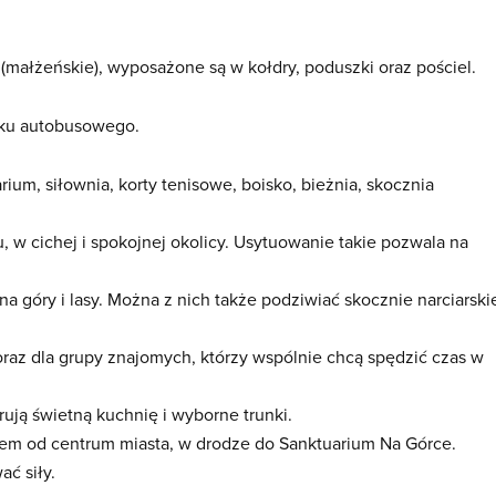
(małżeńskie), wyposażone są w kołdry, poduszki oraz pościel.
anku autobusowego.
ium, siłownia, korty tenisowe, boisko, bieżnia, skocznia
w cichej i spokojnej okolicy. Usytuowanie takie pozwala na
a góry i lasy. Można z nich także podziwiać skocznie narciarski
oraz dla grupy znajomych, którzy wspólnie chcą spędzić czas w
rują świetną kuchnię i wyborne trunki.
em od centrum miasta, w drodze do Sanktuarium Na Górce.
ć siły.