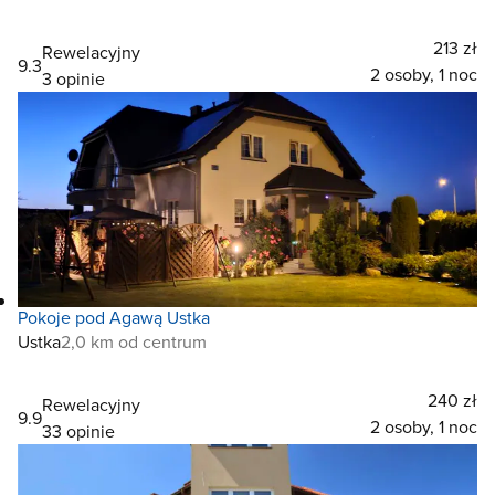
213 zł
Rewelacyjny
9.3
2 osoby, 1 noc
3 opinie
Pokoje pod Agawą Ustka
Ustka
2,0 km od centrum
240 zł
Rewelacyjny
9.9
2 osoby, 1 noc
33 opinie