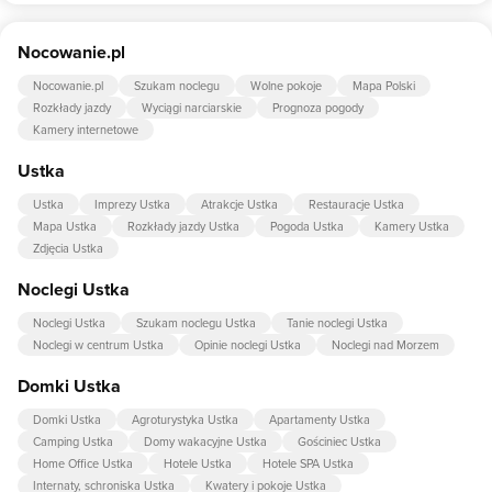
karmienia dziecka, wanienka do kąpieli.
Tak, w obiekcie dla dzieci są przygotowane: plac zabaw dla dzieci,
Nocowanie.pl
piaskownica, trampolina, huśtawka.
Nocowanie.pl
Szukam noclegu
Wolne pokoje
Mapa Polski
Rozkłady jazdy
Wyciągi narciarskie
Prognoza pogody
Kamery internetowe
Ustka
Ustka
Imprezy Ustka
Atrakcje Ustka
Restauracje Ustka
Mapa Ustka
Rozkłady jazdy Ustka
Pogoda Ustka
Kamery Ustka
Zdjęcia Ustka
Noclegi Ustka
Noclegi Ustka
Szukam noclegu Ustka
Tanie noclegi Ustka
Noclegi w centrum Ustka
Opinie noclegi Ustka
Noclegi nad Morzem
Domki Ustka
Domki Ustka
Agroturystyka Ustka
Apartamenty Ustka
Camping Ustka
Domy wakacyjne Ustka
Gościniec Ustka
Home Office Ustka
Hotele Ustka
Hotele SPA Ustka
Internaty, schroniska Ustka
Kwatery i pokoje Ustka