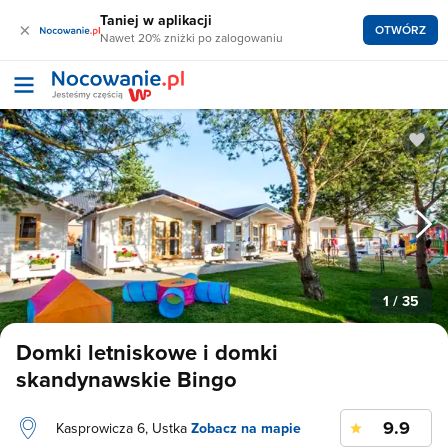
Taniej w aplikacji
×
OTWÓRZ
Nawet 20% zniżki po zalogowaniu
1
/ 35
Domki letniskowe i domki
skandynawskie Bingo
9.9
Kasprowicza 6, Ustka
Zobacz na mapie