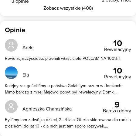
3 opinie
Zobacz wszystkie (408)
Opinie
10
Arek
Rewelacyjny
Rewelacja,czyściutko,przemili właściciele POLCAM NA 100%!!!
10
Ela
Rewelacyjny
Kolejny raz gościliśmy u państwa Golał, tym razem w domkach.
Mimo bardzo zimnej Majówki pobyt był rewelacyjny. Domki
czyściutkie w pełni wyposażone w sprzęt kuchenny, plażowy,
9
środki czystości. Oferta najzupełniej zgodna ze stanem
Agnieszka Charazińska
Bardzo dobry
rzeczywistym. Kontakt z właścicielami bardzo dobry.
Zainteresowani tym, czy nie zmarzliśmy przyszli osobiście o to
Byliśmy tam z dwójką dzieci, 2 i 4 lata. Oferta skierowana dla rodzin
zapytać. Do plaży jest kilkaset metrów ale droga jest wybrukowana
z dziećmi do lat 10 - dla nich jest tam sporo rozrywek.
i oświetlona, więc spacer przez las to czysta przyjemność. Na
"Ograniczenie" wiekowe jest spora zaletą, ponieważ dzieci w