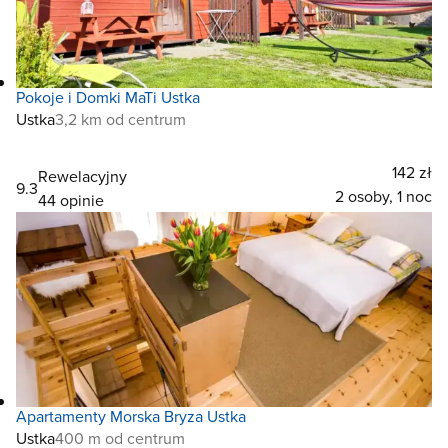
Pokoje i Domki MaTi Ustka
Ustka
3,2 km od centrum
142 zł
Rewelacyjny
9.3
2 osoby, 1 noc
44 opinie
Apartamenty Morska Bryza Ustka
Ustka
400 m od centrum