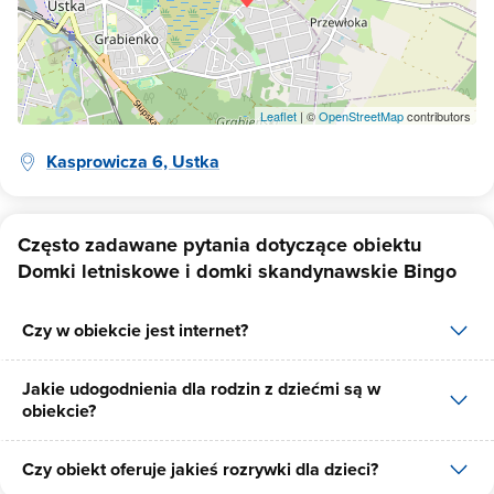
Leaflet
| ©
OpenStreetMap
contributors
Kasprowicza 6, Ustka
Często zadawane pytania dotyczące obiektu
Domki letniskowe i domki skandynawskie Bingo
Czy w obiekcie jest internet?
Jakie udogodnienia dla rodzin z dziećmi są w
Tak, Domki letniskowe i domki skandynawskie Bingo udostępnia
obiekcie?
dla swoich gości internet.
Czy obiekt oferuje jakieś rozrywki dla dzieci?
Udogodnienia dla rodzin z dziećmi jakie oferuje Domki letniskowe
i domki skandynawskie Bingo to: łóżeczko dla dziecka, krzesło do