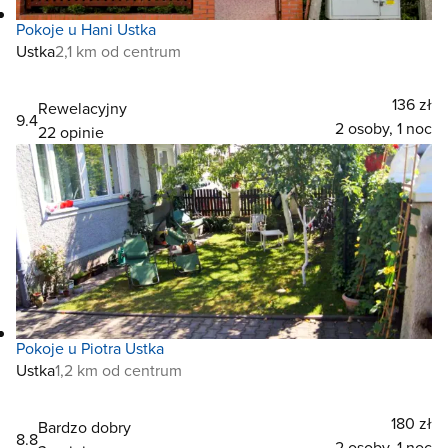
Pokoje u Hani Ustka
Ustka
2,1 km od centrum
136 zł
Rewelacyjny
9.4
2 osoby, 1 noc
22 opinie
Pokoje u Piotra Ustka
Ustka
1,2 km od centrum
180 zł
Bardzo dobry
8.8
2 osoby, 1 noc