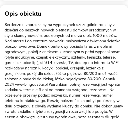
terenie obiektu są dwa grille, altana, stół i krzesła. Bardzo polecam
podobnym wieku świetnie się integrują i bawią wspólnie
pobyt w domkach Bingo. My tam na pewno jeszcze wrócimy.
umożliwiając rodzicom wypoczynek. Cały teren ogrodzony i
Opis obiektu
zamykany na klucz zapewnia pełne bezpieczeństwo dzieciaczków.
Dwa fajne duże place zabaw, miejsce do gry w piłkę, najlepszy jaki
Serdecznie zapraszamy na wypoczynek szczególnie rodziny z
spotkałem domek dla dzieci, spora trampolina, mnóstwo różnego
dziećmi do naszych nowych piętnastu domków urządzonych w
rodzaju jeździków (rowerki, rowery, gokarty, hulajnogi) - świetne
stylu skandynawskim, oddalonych od morza o ok. 1000 metrów.
wyposażenie o które właściciel dba (sewisuje co tydzień). Do
Nad morze i do centrum prowadzi malownicza oświetlona ścieżka
morza ponad kilometr jednak alejką przez piękny las po szerokim
pieszo-rowerowa. Domek parterowy posiada taras z meblami
chodniku ze ścieżką rowerową - całość z kostki brukowej, spacer
ogrodowymi, pokój z aneksem kuchennym w pełni wyposażonym
bardzo przyjemny. Dla rodziców oprócz wielu ławeczek, rowerów
(płyta indukcyjna, czajnik elektryczny, szklanki, kieliszki, talerze,
(jeden z dodatkowym siodełkiem dziecięcym) jest miejsce do
garnki, sztućce itp.), stół i 4 krzesła, TV, dostęp do internetu WiFi,
rozkładany narożnik, kocyki, pościel, grzejnik, łazienka z
wspólnego grilowania wraz dużą altaną na kilka rodzin. Domki
grzejnikiem, pokój dla dzieci, łóżko piętrowe 80/200 (możliwość
czyściutkie, dobrze wyposażone - na wyposażeniu np. parawan na
założenia barierki do łóżka), łóżko pojedyncze 80/200. Cennik
plaże, koc plażowy, garczki, kubki, patelnie itp. Samochód
2024 www.bingoustka.pl Warunkiem pełnej rezerwacji jest wpłata
zostawiamy tuz przy ogrodzeniu (bez opłat). Uważam, że dla
zadatku w terminie 3 dni od momentu wstępnej rezerwacji. Na
małych dzieci i ich rodziców jest to świetne miejsce
przelewie prosimy podać: nazwisko, numer rezerwacji, numer
telefonu kontaktowego. Resztę należności za pobyt pobieramy w
dniu przyjazdu z chwilą wydania kluczy do domku. Nie dokonujemy
zwrotu zadatku z tytułu rezygnacji z rezerwacji lub pobytu. W
sezonie obowiązują turnusy tygodniowe, poza sezonem długość
pobytu do uzgodnienia (min. 3 doby). Zakwaterowanie od godz.
16:00, opuszczenie obiektu do godz. 10:00. W godzinach od 22:00