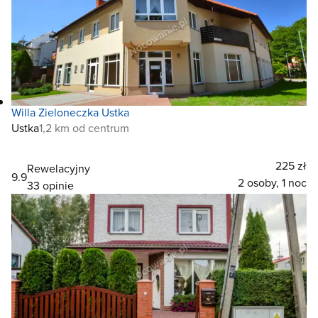
Willa Zieloneczka Ustka
Ustka
1,2 km od centrum
225 zł
Rewelacyjny
9.9
2 osoby, 1 noc
33 opinie