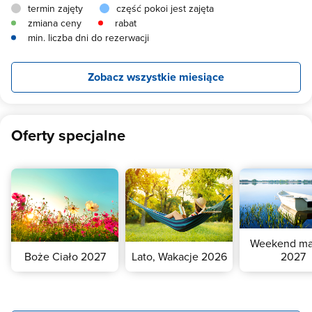
termin zajęty
część pokoi jest zajęta
zmiana ceny
rabat
min. liczba dni do rezerwacji
Zobacz wszystkie miesiące
Oferty specjalne
Weekend ma
Boże Ciało 2027
Lato, Wakacje 2026
2027