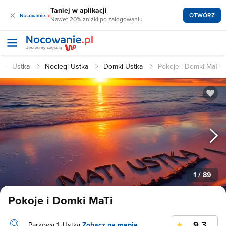
Taniej w aplikacji
×
OTWÓRZ
Nawet 20% zniżki po zalogowaniu
Ustka
Noclegi Ustka
Domki Ustka
Pokoje i Domki MaTi
1
/ 89
Pokoje i Domki MaTi
9.3
Parkowa 1, Ustka
Zobacz na mapie