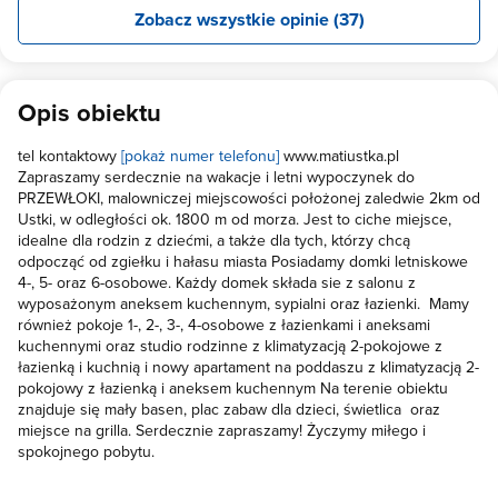
Do plazy samochodem mozna podjechac w kilka minut. Polecam
Zobacz wszystkie opinie (37)
Opis obiektu
tel kontaktowy
[pokaż numer telefonu]
www.matiustka.pl
Zapraszamy serdecznie na wakacje i letni wypoczynek do
PRZEWŁOKI, malowniczej miejscowości położonej zaledwie 2km od
Ustki, w odległości ok. 1800 m od morza. Jest to ciche miejsce,
idealne dla rodzin z dziećmi, a także dla tych, którzy chcą
odpocząć od zgiełku i hałasu miasta Posiadamy domki letniskowe
4-, 5- oraz 6-osobowe. Każdy domek składa sie z salonu z
wyposażonym aneksem kuchennym, sypialni oraz łazienki. Mamy
również pokoje 1-, 2-, 3-, 4-osobowe z łazienkami i aneksami
kuchennymi oraz studio rodzinne z klimatyzacją 2-pokojowe z
łazienką i kuchnią i nowy apartament na poddaszu z klimatyzacją 2-
pokojowy z łazienką i aneksem kuchennym Na terenie obiektu
znajduje się mały basen, plac zabaw dla dzieci, świetlica oraz
miejsce na grilla. Serdecznie zapraszamy! Życzymy miłego i
spokojnego pobytu.