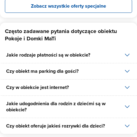
Zobacz wszystkie oferty specjalne
Często zadawane pytania dotyczące obiektu
Pokoje i Domki MaTi
Jakie rodzaje płatności są w obiekcie?
Czy obiekt ma parking dla gości?
W obiekcie dostępne są następujące formy płatności: gotówka.
Czy w obiekcie jest internet?
Tak, Pokoje i Domki MaTi posiada bezpłatny parking dla gości na
10 miejsc.
Jakie udogodnienia dla rodzin z dziećmi są w
Tak, Pokoje i Domki MaTi udostępnia dla swoich gości internet.
obiekcie?
Czy obiekt oferuje jakieś rozrywki dla dzieci?
Udogodnienia dla rodzin z dziećmi jakie oferuje Pokoje i Domki
MaTi to: gry planszowe/multimedialne, nocnik, animacje, łóżeczko