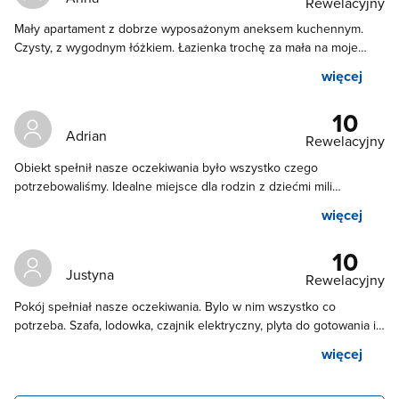
Rewelacyjny
Mały apartament z dobrze wyposażonym aneksem kuchennym.
Czysty, z wygodnym łóżkiem. Łazienka trochę za mała na moje
potrzeby, ale na krótki pobyt wystarczy. Do morza dość daleko ale
więcej
za to prowadzi tam prosta, piękna aleja.
10
Adrian
Rewelacyjny
Obiekt spełnił nasze oczekiwania było wszystko czego
potrzebowaliśmy. Idealne miejsce dla rodzin z dziećmi mili
właściciele.Teren ogrodzony i bezpieczny także dzieciaki spokojnie
więcej
mogą się wyhasać😁 Do plaży około 30 min spacerkiem przez las.
Blisko sklep spożywczy
10
Justyna
Rewelacyjny
Pokój spełniał nasze oczekiwania. Bylo w nim wszystko co
potrzeba. Szafa, lodowka, czajnik elektryczny, plyta do gotowania i
tv. Na wyposażeniu aneksu kuchennego mielismy podstawowe
więcej
rzeczy takie jak talerze szklanki, sztucce czy garnki do gotowania.
Okolica spokojna. Bliziutko sklep ABC oraz plac zabaw dla dzieci.