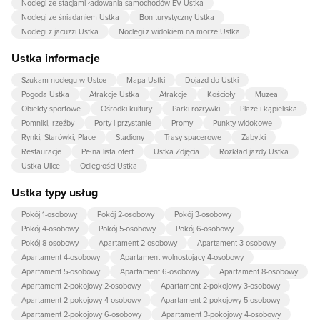
Noclegi ze stacjami ładowania samochodów EV Ustka
Noclegi ze śniadaniem Ustka
Bon turystyczny Ustka
Noclegi z jacuzzi Ustka
Noclegi z widokiem na morze Ustka
Ustka informacje
Szukam noclegu w Ustce
Mapa Ustki
Dojazd do Ustki
Pogoda Ustka
Atrakcje Ustka
Atrakcje
Kościoły
Muzea
Obiekty sportowe
Ośrodki kultury
Parki rozrywki
Plaże i kąpieliska
Pomniki, rzeźby
Porty i przystanie
Promy
Punkty widokowe
Rynki, Starówki, Place
Stadiony
Trasy spacerowe
Zabytki
Restauracje
Pełna lista ofert
Ustka Zdjęcia
Rozkład jazdy Ustka
Ustka Ulice
Odległości Ustka
Ustka typy usług
Pokój 1-osobowy
Pokój 2-osobowy
Pokój 3-osobowy
Pokój 4-osobowy
Pokój 5-osobowy
Pokój 6-osobowy
Pokój 8-osobowy
Apartament 2-osobowy
Apartament 3-osobowy
Apartament 4-osobowy
Apartament wolnostojący 4-osobowy
Apartament 5-osobowy
Apartament 6-osobowy
Apartament 8-osobowy
Apartament 2-pokojowy 2-osobowy
Apartament 2-pokojowy 3-osobowy
Apartament 2-pokojowy 4-osobowy
Apartament 2-pokojowy 5-osobowy
Apartament 2-pokojowy 6-osobowy
Apartament 3-pokojowy 4-osobowy