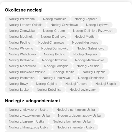
dla dziecka, krzesło do karmienia dziecka, wanienka do kąpieli,
Tak, w obiekcie dla dzieci są przygotowane: pokój do zabaw dla
pościel dla dzieci.
Okoliczne noclegi
dzieci, plac zabaw dla dzieci, kącik zabaw dla dzieci, piaskownica,
trampolina, huśtawka, Basenik.
Noclegi Przewłoka
Noclegi Wodnica
Noclegi Zapadłe
Noclegi Lędowo-Osiedle
Noclegi Orzechowo
Noclegi Lędowo
Noclegi Zimowiska
Noclegi Grabno
Noclegi Dalimierz Przewłocki
Noclegi Modlinek
Noclegi Duninowo
Noclegi Modła
Noclegi Pęplino
Noclegi Charnowo
Noclegi Niestkowo
Noclegi Wytowno
Noclegi Duninówko
Noclegi Gałęzinowo
Noclegi Wielichowo
Noclegi Bydlino
Noclegi Golęcino
Noclegi Redwanki
Noclegi Strzelinko
Noclegi Machowinko
Noclegi Machowino
Noclegi Poddąbie
Noclegi Zaleskie
Noclegi Bruskowo Wielkie
Noclegi Dębina
Noclegi Objazda
Noclegi Postomino
Noclegi Lubuczewo
Noclegi Siemianice
Noclegi Rowy
Noclegi Gąbino
Noclegi Retowo
Noclegi Słupsk
Noclegi Łącko
Noclegi Kobylnica
Noclegi Jezierzany
Noclegi z udogodnieniami
Noclegi z telewizorem Ustka
Noclegi z parkingiem Ustka
Noclegi z wyżywieniem Ustka
Noclegi z placem zabaw Ustka
Noclegi z basenem Ustka
Noclegi z kominkiem Ustka
Noclegi z klimatyzacją Ustka
Noclegi z internetem Ustka