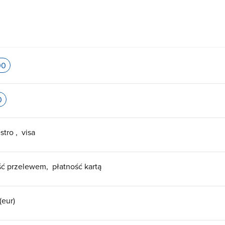
00
0
stro
visa
ść przelewem
płatność kartą
(eur)