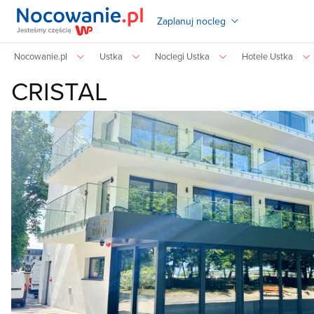
Zaplanuj nocleg
Nocowanie.pl
Ustka
Noclegi Ustka
Hotele Ustka
CRISTAL