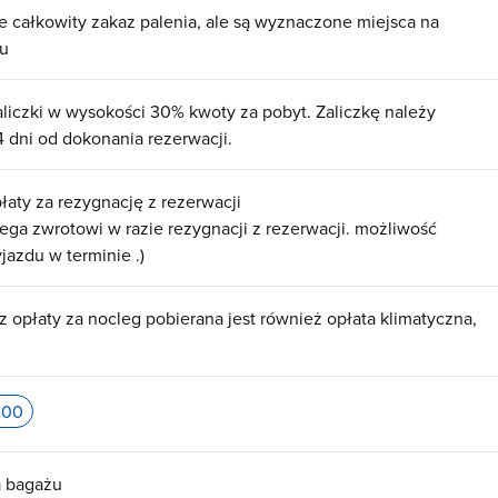
e całkowity zakaz palenia, ale są wyznaczone miejsca na
ku
aliczki w wysokości 30% kwoty za pobyt. Zaliczkę należy
4 dni od dokonania rezerwacji.
łaty za rezygnację z rezerwacji
lega zwrotowi w razie rezygnacji z rezerwacji. możliwość
jazdu w terminie .)
z opłaty za nocleg pobierana jest również opłata klimatyczna
:00
 bagażu