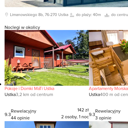
Limanowskiego
8b, 76-270
Ustka
do plaży:
40m
do centr
Noclegi w okolicy
Pokoje i Domki MaTi Ustka
Apartamenty Morska
Ustka
3,2 km od centrum
Ustka
400 m od cen
142 zł
Rewelacyjny
Rewelacyjny
9.3
9.3
2 osoby, 1 noc
44 opinie
3 opinie