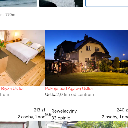
um:
770m
 Bryza Ustka
Pokoje pod Agawą Ustka
trum
Ustka
2,0 km od centrum
213 zł
240 z
Rewelacyjny
9.9
2 osoby, 1 noc
2 osoby, 1 no
33 opinie