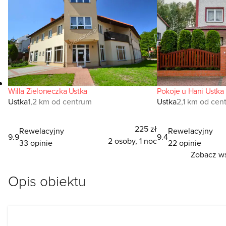
Willa Zieloneczka Ustka
Pokoje u Hani Ustka
Ustka
1,2 km od centrum
Ustka
2,1 km od cen
225 zł
Rewelacyjny
Rewelacyjny
9.9
9.4
2 osoby, 1 noc
33 opinie
22 opinie
Zobacz ws
Opis obiektu