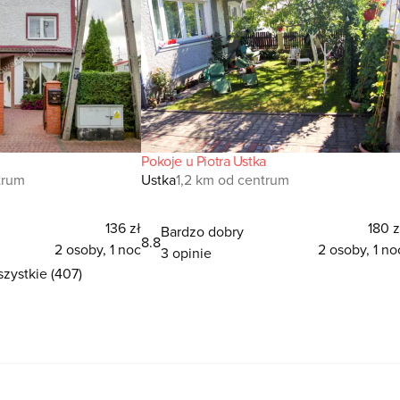
Pokoje u Piotra Ustka
trum
Ustka
1,2 km od centrum
136 zł
180 z
Bardzo dobry
8.8
2 osoby, 1 noc
2 osoby, 1 no
3 opinie
zystkie (407)