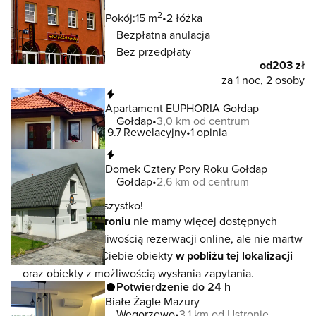
2
Pokój:
15 m
2 łóżka
Bezpłatna anulacja
Bez przedpłaty
od
203 zł
za 1 noc, 2 osoby
Natychmiastowa rezerwacja
Apartament EUPHORIA Gołdap
Gołdap
3,0 km od centrum
9.7
Rewelacyjny
1 opinia
Natychmiastowa rezerwacja
Domek Cztery Pory Roku Gołdap
Gołdap
2,6 km od centrum
To jeszcze nie wszystko!
W lokalizacji
Ustroniu
nie mamy więcej dostępnych
noclegów z możliwością rezerwacji online, ale nie martw
się - czekają na Ciebie obiekty
w pobliżu tej lokalizacji
oraz obiekty z możliwością wysłania zapytania.
Potwierdzenie do 24 h
Białe Żagle Mazury
Węgorzewo
3,1 km od Ustronie