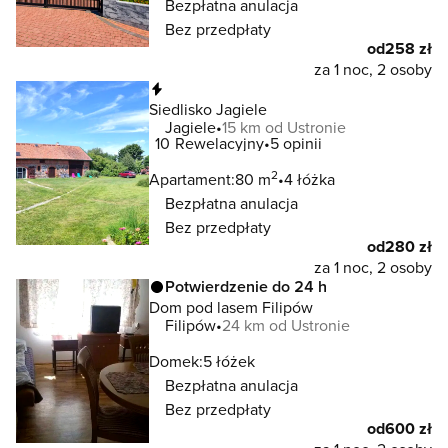
Bezpłatna anulacja
Bez przedpłaty
od
258 zł
za 1 noc, 2 osoby
Natychmiastowa rezerwacja
Siedlisko Jagiele
Jagiele
15 km od Ustronie
10
Rewelacyjny
5 opinii
2
Apartament:
80 m
4 łóżka
Bezpłatna anulacja
Bez przedpłaty
od
280 zł
za 1 noc, 2 osoby
Potwierdzenie do 24 h
Dom pod lasem Filipów
Filipów
24 km od Ustronie
Domek:
5 łóżek
Bezpłatna anulacja
Bez przedpłaty
od
600 zł