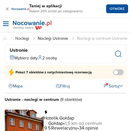
Taniej w aplikacji
×
OTWÓRZ
Nawet 20% zniżki po zalogowaniu
e.pl
Noclegi
Noclegi Ustronie
Noclegi w centrum Ustronie
Ustronie
Wybierz daty
2 osoby
Pokaż
7 obiektów
z natychmiastową rezerwacją
Mapa
Filtruj
Sortuj
Ustronie - noclegi w centrum
(
9 obiektów
)
Natychmiastowa rezerwacja
Hotelik Gołdap
Gołdap
1,5 km od centrum
9.5
Rewelacyjny
34 opinie