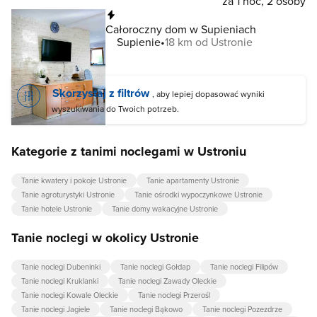
za 1 noc, 2 osoby
Natychmiastowa rezerwacja
Całoroczny dom w Supieniach
Supienie
18 km od Ustronie
Skorzystaj z filtrów
, aby lepiej dopasować wyniki
wyszukiwania do Twoich potrzeb.
Kategorie z tanimi noclegami w Ustroniu
Tanie kwatery i pokoje Ustronie
Tanie apartamenty Ustronie
Tanie agroturystyki Ustronie
Tanie ośrodki wypoczynkowe Ustronie
Tanie hotele Ustronie
Tanie domy wakacyjne Ustronie
Tanie noclegi w okolicy Ustronie
Tanie noclegi Dubeninki
Tanie noclegi Gołdap
Tanie noclegi Filipów
Tanie noclegi Kruklanki
Tanie noclegi Zawady Oleckie
Tanie noclegi Kowale Oleckie
Tanie noclegi Przerośl
Tanie noclegi Jagiele
Tanie noclegi Bąkowo
Tanie noclegi Pozezdrze