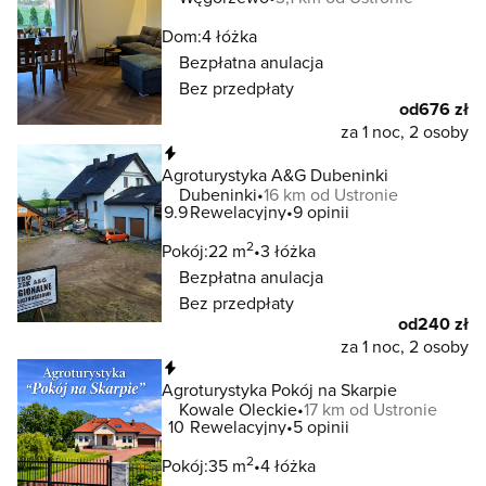
Dom:
4 łóżka
Bezpłatna anulacja
Bez przedpłaty
od
676 zł
za 1 noc, 2 osoby
Natychmiastowa rezerwacja
Agroturystyka A&G Dubeninki
Dubeninki
16 km od Ustronie
9.9
Rewelacyjny
9 opinii
2
Pokój:
22 m
3 łóżka
Bezpłatna anulacja
Bez przedpłaty
od
240 zł
za 1 noc, 2 osoby
Natychmiastowa rezerwacja
Agroturystyka Pokój na Skarpie
Kowale Oleckie
17 km od Ustronie
10
Rewelacyjny
5 opinii
2
Pokój:
35 m
4 łóżka