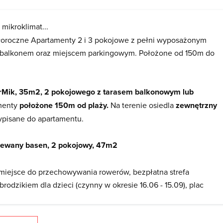
, mikroklimat...
ałoroczne Apartamenty 2 i 3 pokojowe z pełni wyposażonym
 balkonem oraz miejscem parkingowym. Położone od 150m do
orMik, 35m2, 2 pokojowego z tarasem balkonowym lub
amenty
położone 150m od plaży.
Na terenie osiedla
zewnętrzny
ypisane do apartamentu.
rzewany basen, 2 pokojowy, 47m2
 miejsce do przechowywania rowerów, bezpłatna strefa
rodzikiem dla dzieci (czynny w okresie 16.06 - 15.09), plac
boisko do koszykówki. Położone
500 m od plaży.