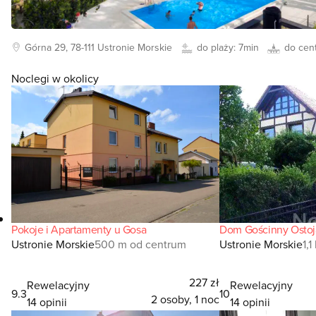
Górna
29, 78-111
Ustronie Morskie
do plaży:
7min
do cen
Noclegi w okolicy
Pokoje i Apartamenty u Gosa
Dom Gościnny Ostoja
Ustronie Morskie
500 m od centrum
Ustronie Morskie
1,
227 zł
Rewelacyjny
Rewelacyjny
9.3
10
2 osoby, 1 noc
14 opinii
14 opinii