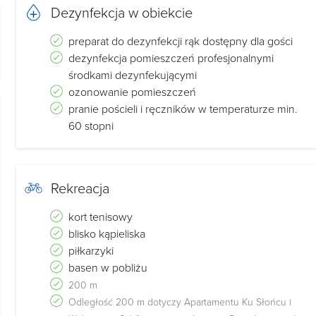
Dezynfekcja w obiekcie
 do godziny 10.00 w dniu wyjazdu (poza sezonem do
preparat do dezynfekcji rąk dostępny dla gości
dezynfekcja pomieszczeń profesjonalnymi
środkami dezynfekującymi
ozonowanie pomieszczeń
pranie pościeli i ręczników w temperaturze min.
 400zl,
60 stopni
u 2025r, 3.40zl w roku 2026r
Rekreacja
tamentu.
formacyjnych, nie stanowią oferty handlowej w rozumieniu
kort tenisowy
blisko kąpieliska
piłkarzyki
basen w pobliżu
200 m
Odległość 200 m dotyczy Apartamentu Ku Słońcu i