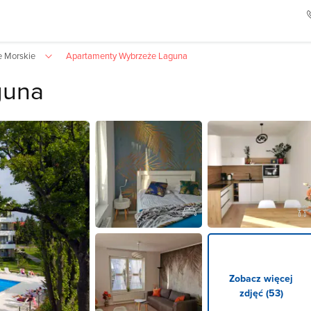
e Morskie
Apartamenty Wybrzeże Laguna
guna
Zobacz więcej
zdjęć (53)