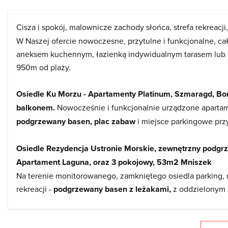
Cisza i spokój, malownicze zachody słońca,
strefa rekreacji
W Naszej ofercie nowoczesne, przytulne i funkcjonalne, c
aneksem kuchennym, łazienką indywidualnym tarasem lub
950m od plaży.
Osiedle Ku Morzu - Apartamenty Platinum, Szmaragd, B
balkonem.
Nowocześnie i funkcjonalnie urządzone apart
podgrzewany basen, plac zabaw
i miejsce parkingowe prz
Osiedle Rezydencja Ustronie Morskie, zewnętrzny podg
Apartament Laguna, oraz 3 pokojowy, 53m2 Mniszek
Na terenie monitorowanego, zamkniętego osiedla parking,
rekreacji -
podgrzewany basen z leżakami,
z oddzielonym b
zabaw,
siłownia, kort tenisowy
(rakiety na wyposażeniu), 