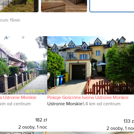
trum:
15min
 Ustronie Morskie
Pokoje Gościnne Iwona Ustronie Morskie
1 km od centrum
Ustronie Morskie
1,4 km od centrum
182 zł
133 z
2 osoby, 1 noc
2 osoby, 1 no