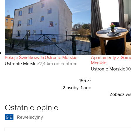
Pokoje Świerkowa 5 Ustronie Morskie
Apartamenty z Górne
Morskie
Ustronie Morskie
2,4 km od centrum
Ustronie Morskie
90
155 zł
2 osoby, 1 noc
Zobacz wsz
Ostatnie opinie
9.9
Rewelacyjny