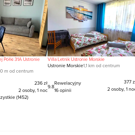
j Półki 31A Ustronie
Villa Letnik Ustronie Morskie
Ustronie Morskie
1,1 km od centrum
0 m od centrum
377 z
236 zł
Rewelacyjny
9.8
2 osoby, 1 no
2 osoby, 1 noc
16 opinii
ystkie (1452)