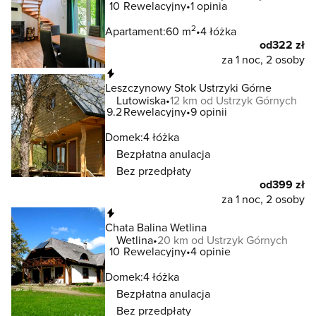
10
Rewelacyjny
1 opinia
2
Apartament:
60 m
4 łóżka
od
322 zł
za 1 noc, 2 osoby
Natychmiastowa rezerwacja
Leszczynowy Stok Ustrzyki Górne
Lutowiska
12 km od Ustrzyk Górnych
9.2
Rewelacyjny
9 opinii
Domek:
4 łóżka
Bezpłatna anulacja
Bez przedpłaty
od
399 zł
za 1 noc, 2 osoby
Natychmiastowa rezerwacja
Chata Balina Wetlina
Wetlina
20 km od Ustrzyk Górnych
10
Rewelacyjny
4 opinie
Domek:
4 łóżka
Bezpłatna anulacja
Bez przedpłaty