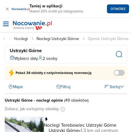
Taniej w aplikacji
×
OTWÓRZ
Nawet 20% zniżki po zalogowaniu
.pl
Noclegi
Noclegi Ustrzyki Górne
Opinie Ustrzyki Górne
Ustrzyki Górne
Wybierz daty
2 osoby
Pokaż
34 obiekty
z natychmiastową rezerwacją
Mapa
Filtruj
Sortuj
Ustrzyki Górne - noclegi opinie
(
49 obiektów
)
Zobacz, jak sortujemy obiekty.
Natychmiastowa rezerwacja
Noclegi Terebowiec Ustrzyki Górne
Ustrzyki Górne
1,3 km od centrum