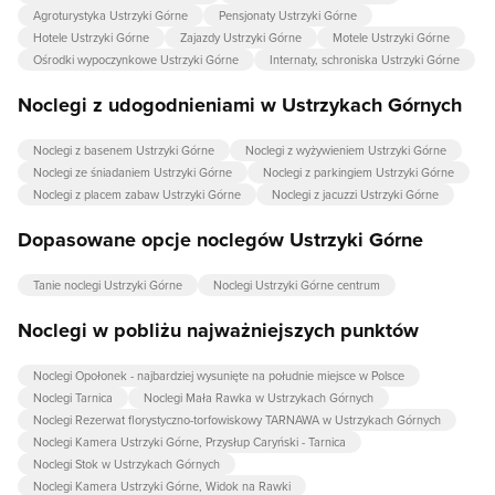
Agroturystyka Ustrzyki Górne
Pensjonaty Ustrzyki Górne
Hotele Ustrzyki Górne
Zajazdy Ustrzyki Górne
Motele Ustrzyki Górne
Ośrodki wypoczynkowe Ustrzyki Górne
Internaty, schroniska Ustrzyki Górne
Noclegi z udogodnieniami w Ustrzykach Górnych
Noclegi z basenem Ustrzyki Górne
Noclegi z wyżywieniem Ustrzyki Górne
Noclegi ze śniadaniem Ustrzyki Górne
Noclegi z parkingiem Ustrzyki Górne
Noclegi z placem zabaw Ustrzyki Górne
Noclegi z jacuzzi Ustrzyki Górne
Dopasowane opcje noclegów Ustrzyki Górne
Tanie noclegi Ustrzyki Górne
Noclegi Ustrzyki Górne centrum
Noclegi w pobliżu najważniejszych punktów
Noclegi Opołonek - najbardziej wysunięte na południe miejsce w Polsce
Noclegi Tarnica
Noclegi Mała Rawka w Ustrzykach Górnych
Noclegi Rezerwat florystyczno-torfowiskowy TARNAWA w Ustrzykach Górnych
Noclegi Kamera Ustrzyki Górne, Przysłup Caryński - Tarnica
Noclegi Stok w Ustrzykach Górnych
Noclegi Kamera Ustrzyki Górne, Widok na Rawki