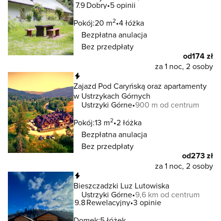
7.9
Dobry
5 opinii
2
Pokój:
20 m
4 łóżka
Bezpłatna anulacja
Bez przedpłaty
od
174 zł
za 1 noc, 2 osoby
Natychmiastowa rezerwacja
Zajazd Pod Caryńską oraz apartamenty
w Ustrzykach Górnych
Ustrzyki Górne
900 m od centrum
2
Pokój:
13 m
2 łóżka
Bezpłatna anulacja
Bez przedpłaty
od
273 zł
za 1 noc, 2 osoby
Natychmiastowa rezerwacja
Bieszczadzki Luz Lutowiska
Ustrzyki Górne
9,6 km od centrum
9.8
Rewelacyjny
3 opinie
Domek:
5 łóżek