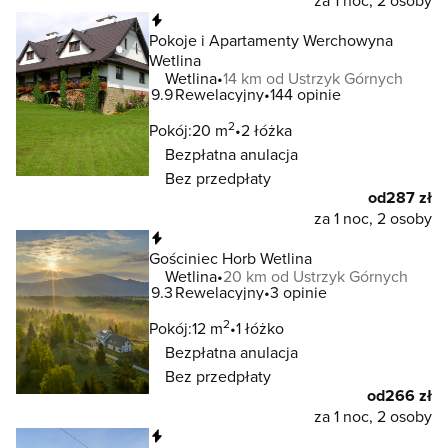
za 1 noc, 2 osoby
Natychmiastowa rezerwacja
Pokoje i Apartamenty Werchowyna
Wetlina
Wetlina
14 km od Ustrzyk Górnych
9.9
Rewelacyjny
144 opinie
2
Pokój:
20 m
2 łóżka
Bezpłatna anulacja
Bez przedpłaty
od
287 zł
za 1 noc, 2 osoby
Natychmiastowa rezerwacja
Gościniec Horb Wetlina
Wetlina
20 km od Ustrzyk Górnych
9.3
Rewelacyjny
3 opinie
2
Pokój:
12 m
1 łóżko
Bezpłatna anulacja
Bez przedpłaty
od
266 zł
za 1 noc, 2 osoby
Natychmiastowa rezerwacja