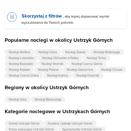
Skorzystaj z filtrów
, aby lepiej dopasować wyniki
wyszukiwania do Twoich potrzeb.
Popularne noclegi w okolicy Ustrzyk Górnych
Noclegi Wetlina
Noclegi Cisna
Noclegi Zawóz
Noclegi Wołkowyja
Noclegi Lutowiska
Noclegi Olchowiec k/Soliny
Noclegi Terka
Noclegi Bukowiec
Noclegi Smerek
Noclegi Czarna Górna
Noclegi Rajskie
Noclegi Polana
Noclegi Zatwarnica
Noclegi Chrewt
Noclegi Czarna Dolna
Noclegi Kalnica
Noclegi Dwernik
Regiony w okolicy Ustrzyk Górnych
Noclegi Góry
Noclegi Bieszczady
Kategorie noclegowe w Ustrzykach Górnych
Domki Ustrzyki Górne
Kwatery i pokoje Ustrzyki Górne
Domy wakacyjne Ustrzyki Górne
Apartamenty Ustrzyki Górne