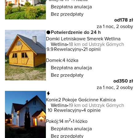
Bezpłatna anulacja
Bez przedpłaty
od
178 zł
za 1 noc, 2 osoby
Potwierdzenie do 24 h
Domki Letniskowe Smerek Wetlina
Wetlina
18 km od Ustrzyk Górnych
9.9
Rewelacyjny
21 opinii
Domek:
4 łóżka
Bezpłatna anulacja
Bez przedpłaty
od
350 zł
za 1 noc, 2 osoby
Natychmiastowa rezerwacja
Konie2 Pokoje Gościnne Kalnica
Wetlina
19 km od Ustrzyk Górnych
10
Rewelacyjny
4 opinie
2
Pokój:
14 m
1 łóżko
Bezpłatna anulacja
Bez przedpłaty