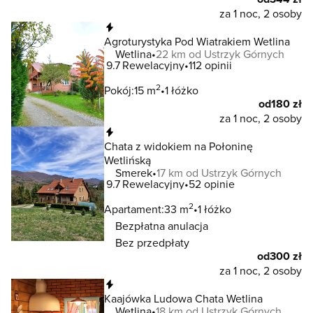
za 1 noc, 2 osoby
Natychmiastowa rezerwacja
Agroturystyka Pod Wiatrakiem Wetlina
Wetlina
22 km od Ustrzyk Górnych
9.7
Rewelacyjny
112 opinii
2
Pokój:
15 m
1 łóżko
od
180 zł
za 1 noc, 2 osoby
Natychmiastowa rezerwacja
Chata z widokiem na Połoninę
Wetlińską
Smerek
17 km od Ustrzyk Górnych
9.7
Rewelacyjny
52 opinie
2
Apartament:
33 m
1 łóżko
Bezpłatna anulacja
Bez przedpłaty
od
300 zł
za 1 noc, 2 osoby
Natychmiastowa rezerwacja
Kaajówka Ludowa Chata Wetlina
Wetlina
18 km od Ustrzyk Górnych