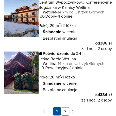
Centrum Wypoczynkowo-Konferencyjne
Bogdanka w Kalnicy Wetlina
Wetlina
14 km od Ustrzyk Górnych
7.6
Dobry
4 opinie
2
Pokój:
20 m
2 łóżka
Śniadanie
w cenie
Bezpłatna anulacja
od
386 zł
za 1 noc, 2 osoby
Potwierdzenie do 24 h
Leśno Berdo Wetlina
Wetlina
14 km od Ustrzyk Górnych
10
Rewelacyjny
1 opinia
2
Pokój:
20 m
1 łóżko
Śniadanie
w cenie
Bezpłatna anulacja
od
384 zł
za 1 noc, 2 osoby
1
2