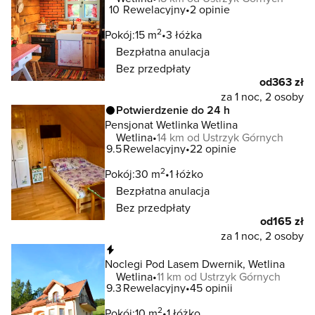
10
Rewelacyjny
2 opinie
2
Pokój:
15 m
3 łóżka
Bezpłatna anulacja
Bez przedpłaty
od
363 zł
za 1 noc, 2 osoby
Potwierdzenie do 24 h
Pensjonat Wetlinka Wetlina
Wetlina
14 km od Ustrzyk Górnych
9.5
Rewelacyjny
22 opinie
2
Pokój:
30 m
1 łóżko
Bezpłatna anulacja
Bez przedpłaty
od
165 zł
za 1 noc, 2 osoby
Natychmiastowa rezerwacja
Noclegi Pod Lasem Dwernik, Wetlina
Wetlina
11 km od Ustrzyk Górnych
9.3
Rewelacyjny
45 opinii
2
Pokój:
10 m
1 łóżko