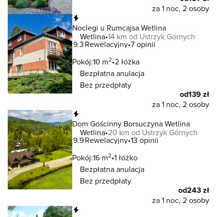
za 1 noc, 2 osoby
Natychmiastowa rezerwacja
Noclegi u Rumcajsa Wetlina
Wetlina
14 km od Ustrzyk Górnych
9.3
Rewelacyjny
7 opinii
2
Pokój:
10 m
2 łóżka
Bezpłatna anulacja
Bez przedpłaty
od
139 zł
za 1 noc, 2 osoby
Natychmiastowa rezerwacja
Dom Gościnny Borsuczyna Wetlina
Wetlina
20 km od Ustrzyk Górnych
9.9
Rewelacyjny
13 opinii
2
Pokój:
16 m
1 łóżko
Bezpłatna anulacja
Bez przedpłaty
od
243 zł
za 1 noc, 2 osoby
Natychmiastowa rezerwacja