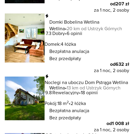
od
207 zł
za 1 noc, 2 osoby
Natychmiastowa rezerwacja
Domki Bobelina Wetlina
Wetlina
20 km od Ustrzyk Górnych
7.3
Dobry
6 opinii
Domek:
4 łóżka
Bezpłatna anulacja
Bez przedpłaty
od
632 zł
za 1 noc, 2 osoby
Natychmiastowa rezerwacja
Noclegi na uboczu Dom Pstrąga Wetlina
Wetlina
13 km od Ustrzyk Górnych
9.8
Rewelacyjny
18 opinii
2
Pokój:
18 m
2 łóżka
Bezpłatna anulacja
Bez przedpłaty
od
1 008 zł
za 1 noc, 2 osoby