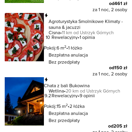
od
461 zł
za 1 noc, 2 osoby
Natychmiastowa rezerwacja
Agroturystyka Smolnikowe Klimaty -
sauna & jacuzzi
Cisna
11 km od Ustrzyk Górnych
10
Rewelacyjny
1 opinia
2
Pokój:
6 m
1 łóżko
Bezpłatna anulacja
Bez przedpłaty
od
150 zł
za 1 noc, 2 osoby
Natychmiastowa rezerwacja
Chata z bali Bukowina
Wetlina
20 km od Ustrzyk Górnych
9.2
Rewelacyjny
9 opinii
2
Pokój:
15 m
2 łóżka
Bezpłatna anulacja
Bez przedpłaty
od
205 zł