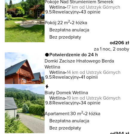
Pokoje Nad Strumieniem Smerek
Wetlina
17 km od Ustrzyk Górnych
9.5
Rewelacyjny
43 opinie
2
Pokój:
22 m
2 łóżka
Bezpłatna anulacja
Bez przedpłaty
od
206 zł
za 1 noc, 2 osoby
Potwierdzenie do 24 h
Domki Zacisze Hnatowego Berda
Wetlina
Wetlina
14 km od Ustrzyk Górnych
9.5
Rewelacyjny
41 opinii
Natychmiastowa rezerwacja
Biały Domek Wetlina
Wetlina
19 km od Ustrzyk Górnych
9.8
Rewelacyjny
34 opinie
2
Apartament:
30 m
2 łóżka
Bezpłatna anulacja
Bez przedpłaty
od
344 zł