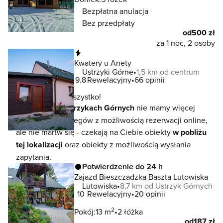
Bezpłatna anulacja
Bez przedpłaty
od
500 zł
za 1 noc, 2 osoby
Natychmiastowa rezerwacja
Kwatery u Anety
Ustrzyki Górne
1,5 km od centrum
9.8
Rewelacyjny
66 opinii
To jeszcze nie wszystko!
W lokalizacji
Ustrzykach Górnych
nie mamy więcej
dostępnych noclegów z możliwością rezerwacji online,
ale nie martw się - czekają na Ciebie obiekty
w pobliżu
tej lokalizacji
oraz obiekty z możliwością wysłania
zapytania.
Potwierdzenie do 24 h
Zajazd Bieszczadzka Baszta Lutowiska
Lutowiska
8,7 km od Ustrzyk Górnych
10
Rewelacyjny
20 opinii
2
Pokój:
13 m
2 łóżka
od
187 zł