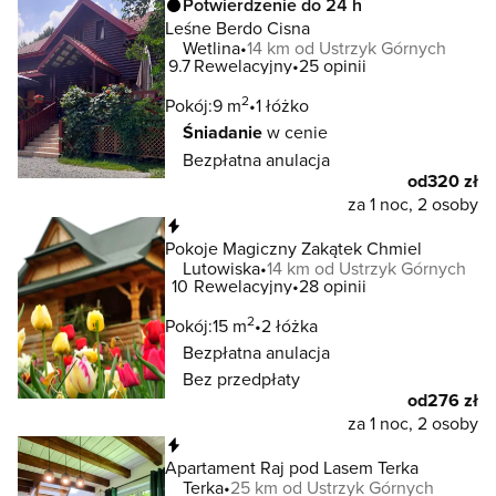
Potwierdzenie do 24 h
Leśne Berdo Cisna
Wetlina
14 km od Ustrzyk Górnych
9.7
Rewelacyjny
25 opinii
2
Pokój:
9 m
1 łóżko
Śniadanie
w cenie
Bezpłatna anulacja
od
320 zł
za 1 noc, 2 osoby
Natychmiastowa rezerwacja
Pokoje Magiczny Zakątek Chmiel
Lutowiska
14 km od Ustrzyk Górnych
10
Rewelacyjny
28 opinii
2
Pokój:
15 m
2 łóżka
Bezpłatna anulacja
Bez przedpłaty
od
276 zł
za 1 noc, 2 osoby
Natychmiastowa rezerwacja
Apartament Raj pod Lasem Terka
Terka
25 km od Ustrzyk Górnych