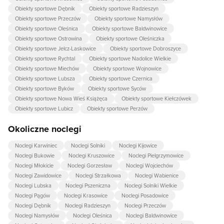
Obiekty sportowe Dębnik
Obiekty sportowe Radzieszyn
Obiekty sportowe Przeczów
Obiekty sportowe Namysłów
Obiekty sportowe Oleśnica
Obiekty sportowe Baldwinowice
Obiekty sportowe Ostrowina
Obiekty sportowe Oleśniczka
Obiekty sportowe Jelcz-Laskowice
Obiekty sportowe Dobroszyce
Obiekty sportowe Rychtal
Obiekty sportowe Nadolice Wielkie
Obiekty sportowe Miechów
Obiekty sportowe Wojnowice
Obiekty sportowe Lubsza
Obiekty sportowe Czernica
Obiekty sportowe Byków
Obiekty sportowe Syców
Obiekty sportowe Nowa Wieś Książęca
Obiekty sportowe Kiełczówek
Obiekty sportowe Lubicz
Obiekty sportowe Perzów
Okoliczne noclegi
Noclegi Karwiniec
Noclegi Solniki
Noclegi Kijowice
Noclegi Bukowie
Noclegi Kruszowice
Noclegi Pielgrzymowice
Noclegi Młokicie
Noclegi Gorzesław
Noclegi Wojciechów
Noclegi Zawidowice
Noclegi Strzałkowa
Noclegi Wabienice
Noclegi Lubska
Noclegi Pszeniczna
Noclegi Solniki Wielkie
Noclegi Pągów
Noclegi Krasowice
Noclegi Posadowice
Noclegi Dębnik
Noclegi Radzieszyn
Noclegi Przeczów
Noclegi Namysłów
Noclegi Oleśnica
Noclegi Baldwinowice