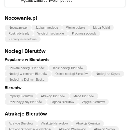
wyszukiwania do Twoich potrzeb.
Nocowanie.pl
Nocowanie.pl
Szukam noclegu
Wolne pokoje
Mapa Polski
Rozkłady jazdy
Wyciągi narciarskie
Prognoza pogody
Kamery internetowe
Noclegi Bierutów
Popularne w Bierutowie
Szukam noclegu Bierutów
Tanie noclegi Bierutów
Noclegi w centrum Bierutów
Opinie noclegi Bierutów
Noclegi na Śląsku
Noclegi na Dolnym Śląsku
Bierutów
Imprezy Bierutów
Atrakcje Bierutów
Mapa Bierutów
Rozkłady jazdy Bierutów
Pogoda Bierutów
Zdjęcia Bierutów
Atrakcje Bierutów
Atrakcje Bierutów
Atrakcje Namysłów
Atrakcje Oleśnica
Atrakcje Stradomia Wierzchnia
Atrakcje Wojnowice
Atrakcje Syców