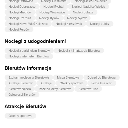
Noclegi Ostrowina
Noclegi Oleśniczka
Noclegi Jelcz-Laskowice
Noclegi Dobroszyce
Noclegi Rychtal
Noclegi Nadolice Wielkie
Noclegi Miechów
Noclegi Wojnowice
Noclegi Lubsza
Noclegi Czernica
Noclegi Byków
Noclegi Syców
Noclegi Nowa Wieś Książęca
Noclegi Kiełczówek
Noclegi Lubicz
Noclegi Perzów
Noclegi z udogodnieniami
Noclegi z parkingiem Bierutów
Noclegi z klimatyzacją Bierutów
Noclegi z internetem Bierutów
Bierutów informacje
Szukam noclegu w Bierutowie
Mapa Bierutowa
Dojazd do Bierutowa
Atrakcje Bierutów
Atrakcje
Obiekty sportowe
Pełna lista ofert
Bierutów Zdjecia
Rozkład jazdy Bierutów
Bierutów Ulice
Odległości Bierutów
Atrakcje Bierutów
Obiekty sportowe