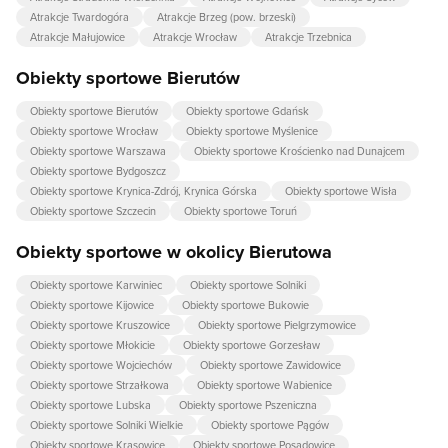
Atrakcje Twardogóra
Atrakcje Brzeg (pow. brzeski)
Atrakcje Małujowice
Atrakcje Wrocław
Atrakcje Trzebnica
Obiekty sportowe Bierutów
Obiekty sportowe Bierutów
Obiekty sportowe Gdańsk
Obiekty sportowe Wrocław
Obiekty sportowe Myślenice
Obiekty sportowe Warszawa
Obiekty sportowe Krościenko nad Dunajcem
Obiekty sportowe Bydgoszcz
Obiekty sportowe Krynica-Zdrój, Krynica Górska
Obiekty sportowe Wisła
Obiekty sportowe Szczecin
Obiekty sportowe Toruń
Obiekty sportowe w okolicy Bierutowa
Obiekty sportowe Karwiniec
Obiekty sportowe Solniki
Obiekty sportowe Kijowice
Obiekty sportowe Bukowie
Obiekty sportowe Kruszowice
Obiekty sportowe Pielgrzymowice
Obiekty sportowe Młokicie
Obiekty sportowe Gorzesław
Obiekty sportowe Wojciechów
Obiekty sportowe Zawidowice
Obiekty sportowe Strzałkowa
Obiekty sportowe Wabienice
Obiekty sportowe Lubska
Obiekty sportowe Pszeniczna
Obiekty sportowe Solniki Wielkie
Obiekty sportowe Pągów
Obiekty sportowe Krasowice
Obiekty sportowe Posadowice