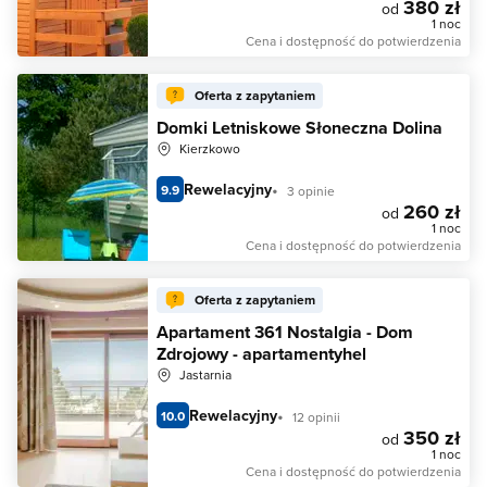
380 zł
od
1 noc
Cena i dostępność do potwierdzenia
Oferta z zapytaniem
Domki Letniskowe Słoneczna Dolina
Kierzkowo
Rewelacyjny
9.9
3 opinie
260 zł
od
1 noc
Cena i dostępność do potwierdzenia
Oferta z zapytaniem
Apartament 361 Nostalgia - Dom
Zdrojowy - apartamentyhel
Jastarnia
Rewelacyjny
10.0
12 opinii
350 zł
od
1 noc
Cena i dostępność do potwierdzenia