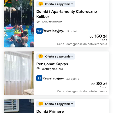
Oferta z zapytaniem
Domki i Apartamenty Całoroczne
Koliber
Władysławowo
Rewelacyjny
9.2
17 opinii
160 zł
od
1 noc
Cena i dostępność do potwierdzenia
Oferta z zapytaniem
Pensjonat Kaprys
Jastrzębia Góra
Rewelacyjny
9.1
23 opinie
30 zł
od
1 noc
Cena i dostępność do potwierdzenia
Oferta z zapytaniem
Domki Primore