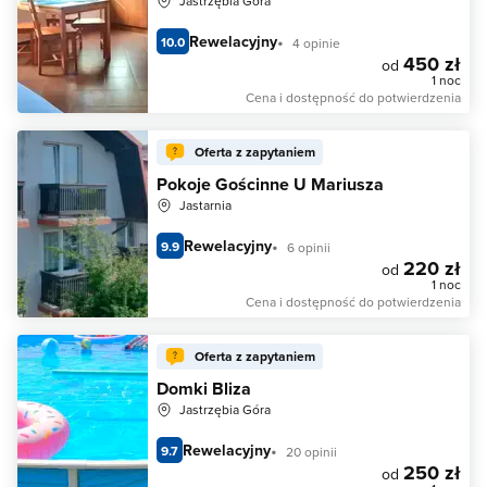
Jastrzębia Góra
Rewelacyjny
10.0
4 opinie
450 zł
od
1 noc
Cena i dostępność do potwierdzenia
Oferta z zapytaniem
Pokoje Gościnne U Mariusza
Jastarnia
Rewelacyjny
9.9
6 opinii
220 zł
od
1 noc
Cena i dostępność do potwierdzenia
Oferta z zapytaniem
Domki Bliza
Jastrzębia Góra
Rewelacyjny
9.7
20 opinii
250 zł
od