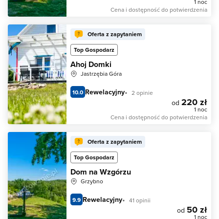
1 noc
Cena i dostępność do potwierdzenia
Oferta z zapytaniem
Top Gospodarz
Ahoj Domki
Jastrzębia Góra
Rewelacyjny
10.0
2 opinie
220 zł
od
1 noc
Cena i dostępność do potwierdzenia
Oferta z zapytaniem
Top Gospodarz
Dom na Wzgórzu
Grzybno
Rewelacyjny
9.9
41 opinii
50 zł
od
1 noc