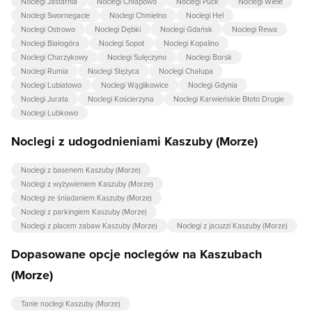
Noclegi Jastarnia
Noclegi Chłapowo
Noclegi Puck
Noclegi Wiele
Noclegi Swornegacie
Noclegi Chmielno
Noclegi Hel
Noclegi Ostrowo
Noclegi Dębki
Noclegi Gdańsk
Noclegi Rewa
Noclegi Białogóra
Noclegi Sopot
Noclegi Kopalino
Noclegi Charzykowy
Noclegi Sulęczyno
Noclegi Borsk
Noclegi Rumia
Noclegi Stężyca
Noclegi Chałupa
Noclegi Lubiatowo
Noclegi Wąglikowice
Noclegi Gdynia
Noclegi Jurata
Noclegi Kościerzyna
Noclegi Karwieńskie Błoto Drugie
Noclegi Lubkowo
Noclegi z udogodnieniami Kaszuby (Morze)
Noclegi z basenem Kaszuby (Morze)
Noclegi z wyżywieniem Kaszuby (Morze)
Noclegi ze śniadaniem Kaszuby (Morze)
Noclegi z parkingiem Kaszuby (Morze)
Noclegi z placem zabaw Kaszuby (Morze)
Noclegi z jacuzzi Kaszuby (Morze)
Dopasowane opcje noclegów na Kaszubach
(Morze)
Tanie noclegi Kaszuby (Morze)