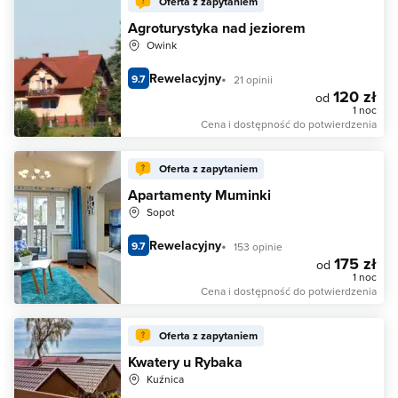
Oferta z zapytaniem
Agroturystyka nad jeziorem
Owink
Rewelacyjny
9.7
21 opinii
120 zł
od
1 noc
Cena i dostępność do potwierdzenia
Oferta z zapytaniem
Apartamenty Muminki
Sopot
Rewelacyjny
9.7
153 opinie
175 zł
od
1 noc
Cena i dostępność do potwierdzenia
Oferta z zapytaniem
Kwatery u Rybaka
Kuźnica