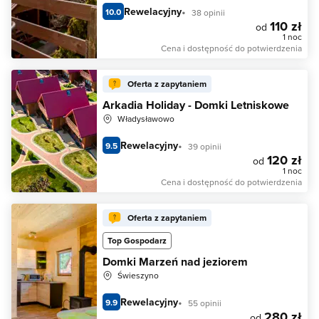
Rewelacyjny
10.0
38 opinii
110 zł
od
1 noc
Cena i dostępność do potwierdzenia
Oferta z zapytaniem
Arkadia Holiday - Domki Letniskowe
Władysławowo
Rewelacyjny
9.5
39 opinii
120 zł
od
1 noc
Cena i dostępność do potwierdzenia
Oferta z zapytaniem
Top Gospodarz
Domki Marzeń nad jeziorem
Świeszyno
Rewelacyjny
9.9
55 opinii
280 zł
od