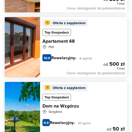
1 noc
Cena i dostępność do potwierdzenia
Oferta z zapytaniem
Top Gospodarz
Apartament 48
Hel
Rewelacyjny
10.0
4 opinie
500 zł
od
1 noc
Cena i dostępność do potwierdzenia
Oferta z zapytaniem
Top Gospodarz
Dom na Wzgórzu
Grzybno
Rewelacyjny
9.9
41 opinii
50 zł
od