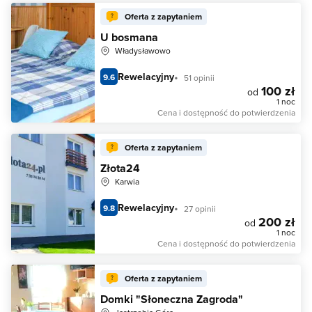
Oferta z zapytaniem
U bosmana
Władysławowo
Rewelacyjny
9.6
51 opinii
100 zł
od
1 noc
Cena i dostępność do potwierdzenia
Oferta z zapytaniem
Złota24
Karwia
Rewelacyjny
9.8
27 opinii
200 zł
od
1 noc
Cena i dostępność do potwierdzenia
Oferta z zapytaniem
Domki "Słoneczna Zagroda"