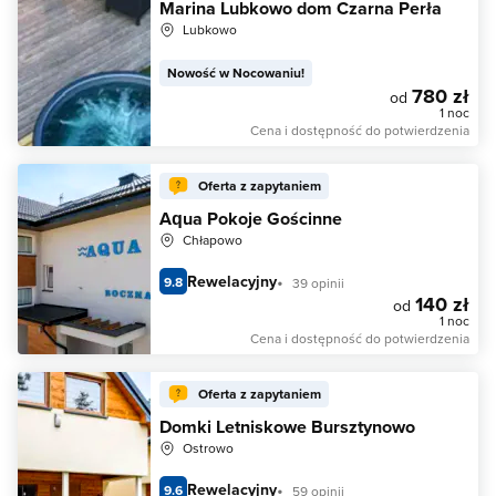
Marina Lubkowo dom Czarna Perła
Lubkowo
Nowość w Nocowaniu!
780 zł
od
1 noc
Cena i dostępność do potwierdzenia
Oferta z zapytaniem
Aqua Pokoje Gościnne
Chłapowo
Rewelacyjny
9.8
39 opinii
140 zł
od
1 noc
Cena i dostępność do potwierdzenia
Oferta z zapytaniem
Domki Letniskowe Bursztynowo
Ostrowo
Rewelacyjny
9.6
59 opinii