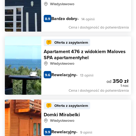
Władysławowo
Bardzo dobry
8.9
14 opinii
Cena i dostępność do potwierdzenia
Oferta z zapytaniem
Apartament 476 z widokiem Maloves
SPA apartamentyhel
Władysławowo
Rewelacyjny
9.6
13 opinii
350 zł
od
1 noc
Cena i dostępność do potwierdzenia
Oferta z zapytaniem
Domki Mirabelki
Władysławowo
Rewelacyjny
9.9
9 opinii