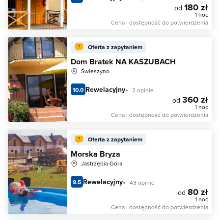
180 zł
od
1 noc
Cena i dostępność do potwierdzenia
Oferta z zapytaniem
Dom Bratek NA KASZUBACH
Świeszyno
Rewelacyjny
10.0
2 opinie
360 zł
od
1 noc
Cena i dostępność do potwierdzenia
Oferta z zapytaniem
Morska Bryza
Jastrzębia Góra
Rewelacyjny
9.5
43 opinie
80 zł
od
1 noc
Cena i dostępność do potwierdzenia