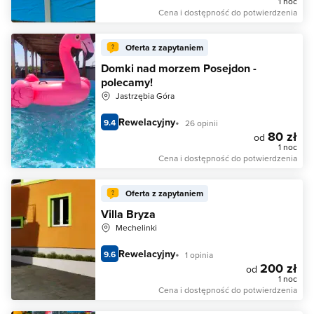
1 noc
Cena i dostępność do potwierdzenia
Oferta z zapytaniem
Domki nad morzem Posejdon -
polecamy!
Jastrzębia Góra
Rewelacyjny
9.4
26 opinii
80 zł
od
1 noc
Cena i dostępność do potwierdzenia
Oferta z zapytaniem
Villa Bryza
Mechelinki
Rewelacyjny
9.6
1 opinia
200 zł
od
1 noc
Cena i dostępność do potwierdzenia