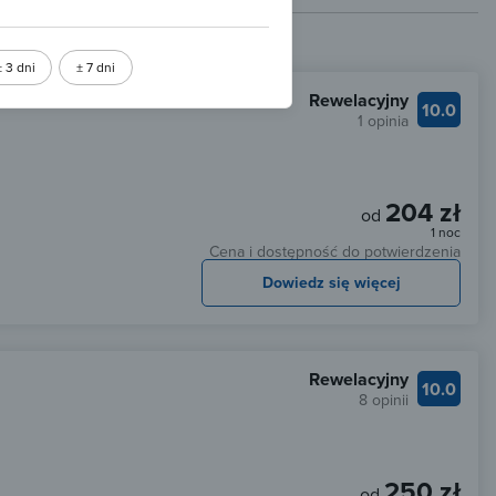
± 3 dni
± 7 dni
Rewelacyjny
10.0
1 opinia
204 zł
od
1 noc
Cena i dostępność do potwierdzenia
Dowiedz się więcej
Rewelacyjny
10.0
8 opinii
250 zł
od