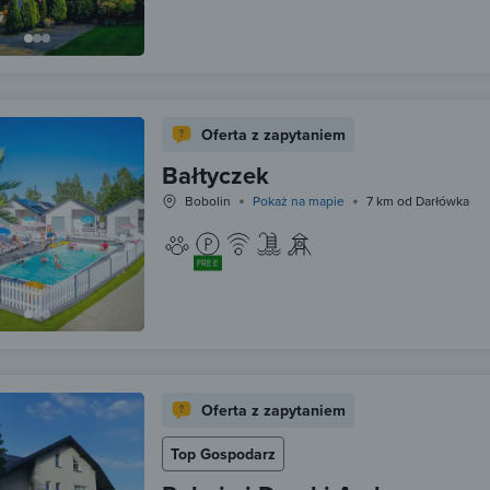
Oferta z zapytaniem
Bałtyczek
Bobolin
Pokaż na mapie
7 km od Darłówka
FREE
Oferta z zapytaniem
Top Gospodarz