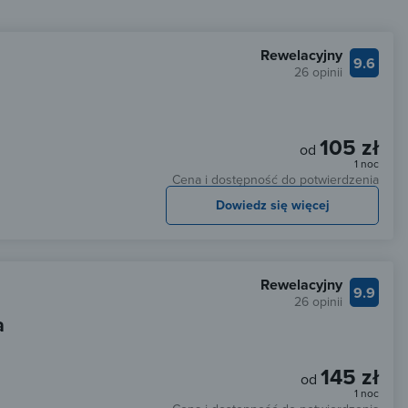
Rewelacyjny
9.6
26 opinii
105 zł
od
1 noc
Cena i dostępność do potwierdzenia
Dowiedz się więcej
Rewelacyjny
9.9
26 opinii
a
145 zł
od
1 noc