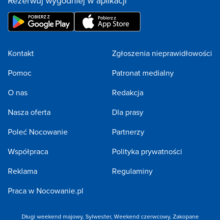
Rezerwuj wygodniej w aplikacji
Kontakt
Zgłoszenia nieprawidłowości
Pomoc
Patronat medialny
O nas
Redakcja
Nasza oferta
Dla prasy
Poleć Nocowanie
Partnerzy
Współpraca
Polityka prywatności
Reklama
Regulaminy
Praca w Nocowanie.pl
Długi weekend majowy
,
Sylwester
,
Weekend czerwcowy
,
Zakopane