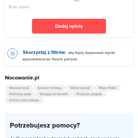
Brak opinii
Dodaj opinię
Skorzystaj z filtrów
, aby lepiej dopasować wyniki
wyszukiwania do Twoich potrzeb.
Nocowanie.pl
Nocowanie.pl
Szukam noclegu
Wolne pokoje
Mapa Polski
Rozkłady jazdy
Wyciągi narciarskie
Prognoza pogody
Kamery internetowe
Potrzebujesz pomocy?