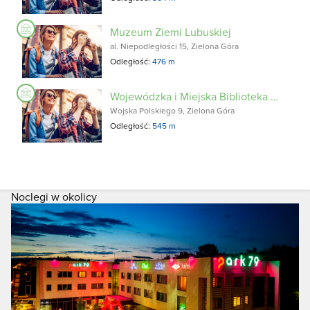
Muzeum Ziemi Lubuskiej
al. Niepodległości 15, Zielona Góra
Odległość:
476 m
Wojewódzka i Miejska Biblioteka Publiczna im. Cypriana Norwida
Wojska Polskiego 9, Zielona Góra
Odległość:
545 m
Noclegi w okolicy