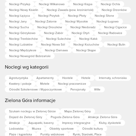
Noclegi Przylep
Noclegi Wilkanowo
Noclegi Krępa
Noclegi Ochla
Noclegi Nowy Kisielin
Noclegi Zawada (pow. krośnieński)
Noclegi Drzonków
Noclegi Łężyca
Noclegi Przytok
Noclegi Płoty
Noclegi Słone
Noclegi Jany
Noclegi Zatonie
Noclegi Wysokie
Noclegi Ługowo
Noclegi Sucha
Noclegi Droszków
Noclegi Niedoradz
Noclegi Cigacice
Noclegi Górzykowo
Noclegi Zabór
Noclegi Otyń
Noclegi Radowice
Noclegi Trzebiechów
Noclegi Sulechów
Noclegi Kalsk
Noclegi Lubiatów
Noclegi Nowa Sól
Noclegi Kożuchów
Noclegi Bulin
Noclegi Międzylesie
Noclegi Darnawa
Noclegi Skąpe
Noclegi Nowogród Bobrzański
Noclegi wg kategorii
Agroturystyka
Apartamenty
Hostele
Hotele
Internaty, schroniska
Kwatery i pokoje
Motele
Noclegi pracownicze
Ośrodki Szkoleniowe i Wypoczynkowe
Pensjonaty
Wille
Zielona Góra informacje
Szukam noclegu w Zielonej Górze
Mapa Zielonej Góry
Dojazd do Zielonej Góry
Pogoda Zielona Góra
Atrakcje Zielona Góra
Atrakcje
Aquaparki, baseny
Imprezy integracyjne
Kluby, dyskoteki
Lodowiska
Muzea
Obiekty sportowe
Ośrodki kultury
Plaże i kąpieliska
Punkty widokowe
Rynki, Starówki, Place