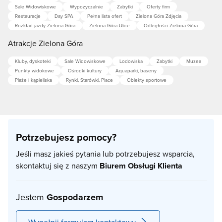
Sale Widowiskowe
Wypożyczalnie
Zabytki
Oferty firm
Restauracje
Day SPA
Pełna lista ofert
Zielona Góra Zdjęcia
Rozkład jazdy Zielona Góra
Zielona Góra Ulice
Odległości Zielona Góra
Atrakcje Zielona Góra
Kluby, dyskoteki
Sale Widowiskowe
Lodowiska
Zabytki
Muzea
Punkty widokowe
Ośrodki kultury
Aquaparki, baseny
Plaże i kąpieliska
Rynki, Starówki, Place
Obiekty sportowe
Potrzebujesz pomocy?
Jeśli masz jakieś pytania lub potrzebujesz wsparcia,
skontaktuj się z naszym
Biurem Obsługi Klienta
Jestem
Gospodarzem