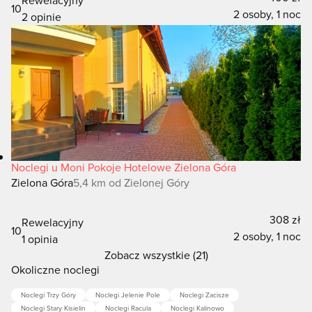
10
2 osoby, 1 noc
2 opinie
Noclegi u Moni Pokoje Hotelowe Zielona Góra
Zielona Góra
5,4 km od Zielonej Góry
308 zł
Rewelacyjny
10
2 osoby, 1 noc
1 opinia
Zobacz wszystkie (21)
Okoliczne noclegi
Noclegi Trzy Góry
Noclegi Jelenie Pole
Noclegi Zacisze
Noclegi Stary Kisielin
Noclegi Racula
Noclegi Kalinowo