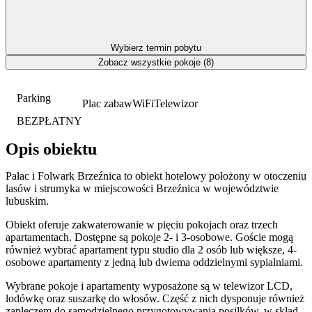
Wybierz termin pobytu
Zobacz wszystkie pokoje (8)
Parking
Plac zabaw
WiFi
Telewizor
BEZPŁATNY
Opis obiektu
Pałac i Folwark Brzeźnica to obiekt hotelowy położony w otoczeniu
lasów i strumyka w miejscowości Brzeźnica w województwie
lubuskim.
Obiekt oferuje zakwaterowanie w pięciu pokojach oraz trzech
apartamentach. Dostępne są pokoje 2- i 3-osobowe. Goście mogą
również wybrać apartament typu studio dla 2 osób lub większe, 4-
osobowe apartamenty z jedną lub dwiema oddzielnymi sypialniami.
Wybrane pokoje i apartamenty wyposażone są w telewizor LCD,
lodówkę oraz suszarkę do włosów. Część z nich dysponuje również
zapleczem do samodzielnego przygotowywania posiłków, w skład