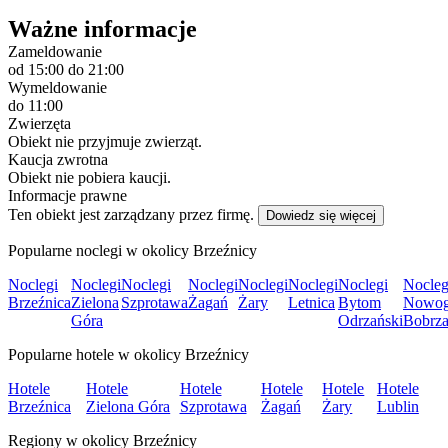
Ważne informacje
Zameldowanie
od 15:00
do 21:00
Wymeldowanie
do 11:00
Zwierzęta
Obiekt nie przyjmuje zwierząt.
Kaucja zwrotna
Obiekt nie pobiera kaucji.
Informacje prawne
Ten obiekt jest zarządzany przez firmę.
Dowiedz się więcej
Popularne noclegi w okolicy Brzeźnicy
Noclegi
Noclegi
Noclegi
Noclegi
Noclegi
Noclegi
Noclegi
Nocleg
Brzeźnica
Zielona
Szprotawa
Żagań
Żary
Letnica
Bytom
Nowog
Góra
Odrzański
Bobrza
Popularne hotele w okolicy Brzeźnicy
Hotele
Hotele
Hotele
Hotele
Hotele
Hotele
Brzeźnica
Zielona Góra
Szprotawa
Żagań
Żary
Lublin
Regiony w okolicy Brzeźnicy