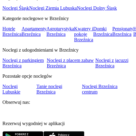
Noclegi Śląsk
Noclegi Ziemia Lubuska
Noclegi Dolny Śląsk
Kategorie noclegowe w Brzeźnicy
Hotele
Apartamenty
Agroturystyka
Kwatery i
Domki
Pensjonaty
H
Brzeźnica
Brzeźnica
Brzeźnica
pokoje
Brzeźnica
Brzeźnica
B
Brzeźnica
Noclegi z udogodnieniami w Brzeźnicy
Noclegi z parkingiem
Noclegi z placem zabaw
Noclegi z jacuzzi
Brzeźnica
Brzeźnica
Brzeźnica
Pozostałe opcje noclegów
Noclegi
Tanie noclegi
Noclegi Brzeźnica
Lubuskie
Brzeźnica
centrum
Obserwuj nas:
Rezerwuj wygodniej w aplikacji