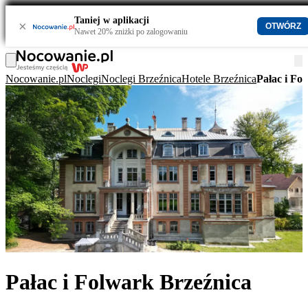
Taniej w aplikacji
×
OTWÓRZ
Nawet 20% zniżki po zalogowaniu
Nocowanie.pl
Noclegi
Noclegi Brzeźnica
Hotele Brzeźnica
Pałac i Fo
Pałac i Folwark Brzeźnica