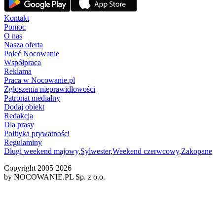
Kontakt
Pomoc
O nas
Nasza oferta
Poleć Nocowanie
Współpraca
Reklama
Praca w Nocowanie.pl
Zgłoszenia nieprawidłowości
Patronat medialny
Dodaj obiekt
Redakcja
Dla prasy
Polityka prywatności
Regulaminy
Długi weekend majowy
,
Sylwester
,
Weekend czerwcowy
,
Zakopane
Copyright 2005-
2026
by NOCOWANIE.PL Sp. z o.o.