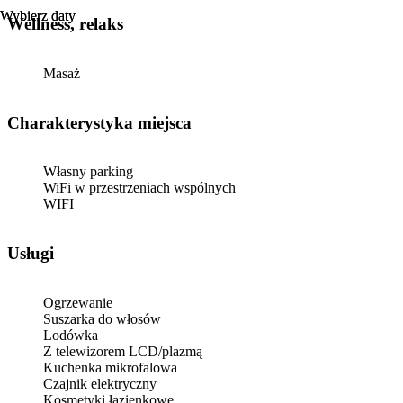
Wybierz daty
Wybierz daty
Wellness, relaks
Masaż
Charakterystyka miejsca
Własny parking
WiFi w przestrzeniach wspólnych
WIFI
Usługi
Ogrzewanie
Suszarka do włosów
Lodówka
Z telewizorem LCD/plazmą
Kuchenka mikrofalowa
Czajnik elektryczny
Kosmetyki łazienkowe