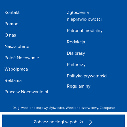
Kontakt
Zgłoszenia
nieprawidłowości
Pomoc
Patronat medialny
O nas
Redakcja
Nasza oferta
Dla prasy
Poleć Nocowanie
Partnerzy
Współpraca
Polityka prywatności
Reklama
Regulaminy
Praca w Nocowanie.pl
Długi weekend majowy
,
Sylwester
,
Weekend czerwcowy
,
Zakopane
Copyright 2005-2026 by NOCOWANIE.PL Sp. z o.o.
Zobacz noclegi w pobliżu