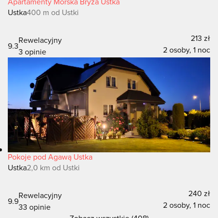
Apartamenty Morska Bryza Ustka
Ustka
400 m od Ustki
213 zł
Rewelacyjny
9.3
2 osoby, 1 noc
3 opinie
Pokoje pod Agawą Ustka
Ustka
2,0 km od Ustki
240 zł
Rewelacyjny
9.9
2 osoby, 1 noc
33 opinie
Zobacz wszystkie (408)