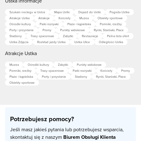
Ustka informacje
Szukam noclegu w Ustce
Mapa Ustki
Dojazd do Ustki
Pogoda Ustka
Atrakcje Ustka
Atrakcje
Kościoły
Muzea
Obiekty sportowe
Ośrodki kultury
Parki rozrywki
Plaże i kąpieliska
Pomniki, rzeźby
Porty i przystanie
Promy
Punkty widokowe
Rynki, Starówki, Place
Stadiony
Trasy spacerowe
Zabytki
Restauracje
Pełna lista ofert
Ustka Zdjęcia
Rozkład jazdy Ustka
Ustka Ulice
Odległości Ustka
Atrakcje Ustka
Muzea
Ośrodki kultury
Zabytki
Punkty widokowe
Pomniki, rzeźby
Trasy spacerowe
Parki rozrywki
Kościoły
Promy
Plaże i kąpieliska
Porty i przystanie
Stadiony
Rynki, Starówki, Place
Obiekty sportowe
Potrzebujesz pomocy?
Jeśli masz jakieś pytania lub potrzebujesz wsparcia,
skontaktuj się z naszym
Biurem Obsługi Klienta