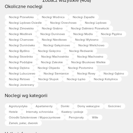
Okoliczne noclegi
Noclegi Przewłoka
Noclegi Wodnica
Noclegi Zapadłe
Noclegi Lędowo-Osiedle
Noclegi Orzechowo
Noclegi Lędowo
Noclegi Zimowiska
Noclegi Grabno
Noclegi Dalimierz Przewłocki
Noclegi Modlinek
Noclegi Duninowo
Noclegi Modła
Noclegi Pęplino
Noclegi Charnowo
Noclegi Niestkowo
Noclegi Wytowno
Noclegi Duninówko
Noclegi Gałęzinowo
Noclegi Wielichowo
Noclegi Bydlino
Noclegi Golęcino
Noclegi Redwanki
Noclegi Strzelinko
Noclegi Machowinko
Noclegi Machowino
Noclegi Poddąbie
Noclegi Zaleskie
Noclegi Bruskowo Wielkie
Noclegi Dębina
Noclegi Objazda
Noclegi Postomino
Noclegi Lubuczewo
Noclegi Siemianice
Noclegi Rowy
Noclegi Gąbino
Noclegi Retowo
Noclegi Słupsk
Noclegi Łącko
Noclegi Kobylnica
Noclegi Jezierzany
Noclegi wg kategorii
Agroturystyka
Apartamenty
Domki
Domy wakacyjne
Gościniec
Hotele
Internaty, schroniska
Kwatery i pokoje
Ośrodki Szkoleniowe i Wypoczynkowe
Pensjonaty
Wille
Zamek, pałac, dworek