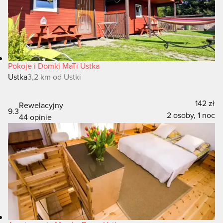
Pokoje i Domki MaTi Ustka
Ustka
3,2 km od Ustki
142 zł
Rewelacyjny
9.3
2 osoby, 1 noc
44 opinie