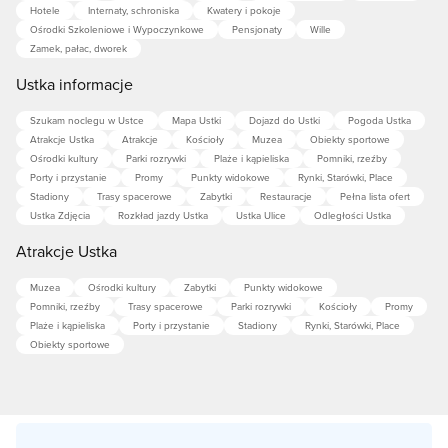
Hotele
Internaty, schroniska
Kwatery i pokoje
Ośrodki Szkoleniowe i Wypoczynkowe
Pensjonaty
Wille
Zamek, pałac, dworek
Ustka informacje
Szukam noclegu w Ustce
Mapa Ustki
Dojazd do Ustki
Pogoda Ustka
Atrakcje Ustka
Atrakcje
Kościoły
Muzea
Obiekty sportowe
Ośrodki kultury
Parki rozrywki
Plaże i kąpieliska
Pomniki, rzeźby
Porty i przystanie
Promy
Punkty widokowe
Rynki, Starówki, Place
Stadiony
Trasy spacerowe
Zabytki
Restauracje
Pełna lista ofert
Ustka Zdjęcia
Rozkład jazdy Ustka
Ustka Ulice
Odległości Ustka
Atrakcje Ustka
Muzea
Ośrodki kultury
Zabytki
Punkty widokowe
Pomniki, rzeźby
Trasy spacerowe
Parki rozrywki
Kościoły
Promy
Plaże i kąpieliska
Porty i przystanie
Stadiony
Rynki, Starówki, Place
Obiekty sportowe