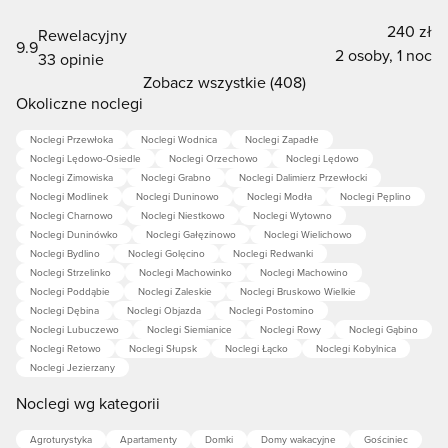
240 zł
Rewelacyjny
9.9
2 osoby, 1 noc
33 opinie
Zobacz wszystkie (408)
Okoliczne noclegi
Noclegi Przewłoka
Noclegi Wodnica
Noclegi Zapadłe
Noclegi Lędowo-Osiedle
Noclegi Orzechowo
Noclegi Lędowo
Noclegi Zimowiska
Noclegi Grabno
Noclegi Dalimierz Przewłocki
Noclegi Modlinek
Noclegi Duninowo
Noclegi Modła
Noclegi Pęplino
Noclegi Charnowo
Noclegi Niestkowo
Noclegi Wytowno
Noclegi Duninówko
Noclegi Gałęzinowo
Noclegi Wielichowo
Noclegi Bydlino
Noclegi Golęcino
Noclegi Redwanki
Noclegi Strzelinko
Noclegi Machowinko
Noclegi Machowino
Noclegi Poddąbie
Noclegi Zaleskie
Noclegi Bruskowo Wielkie
Noclegi Dębina
Noclegi Objazda
Noclegi Postomino
Noclegi Lubuczewo
Noclegi Siemianice
Noclegi Rowy
Noclegi Gąbino
Noclegi Retowo
Noclegi Słupsk
Noclegi Łącko
Noclegi Kobylnica
Noclegi Jezierzany
Noclegi wg kategorii
Agroturystyka
Apartamenty
Domki
Domy wakacyjne
Gościniec