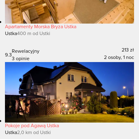
Apartamenty Morska Bryza Ustka
Ustka
400 m od Ustki
213 zł
Rewelacyjny
9.3
2 osoby, 1 noc
3 opinie
Pokoje pod Agawą Ustka
Ustka
2,0 km od Ustki