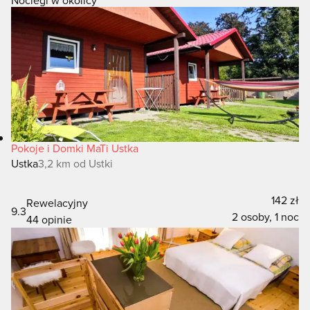
Pokoje i Domki MaTi Ustka
Ustka
3,2 km od Ustki
142 zł
Rewelacyjny
9.3
2 osoby, 1 noc
44 opinie