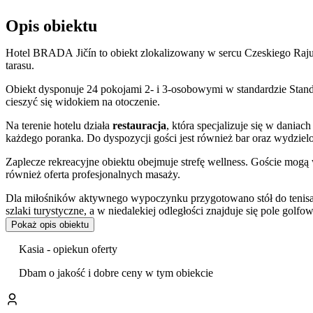
Opis obiektu
Hotel BRADA Jičín to obiekt zlokalizowany w sercu Czeskiego Raju
tarasu.
Obiekt dysponuje 24 pokojami 2- i 3-osobowymi w standardzie Stand
cieszyć się widokiem na otoczenie.
Na terenie hotelu działa
restauracja
, która specjalizuje się w dania
każdego poranka. Do dyspozycji gości jest również bar oraz wydzielo
Zaplecze rekreacyjne obiektu obejmuje strefę wellness. Goście mogą 
również oferta profesjonalnych masaży.
Dla miłośników aktywnego wypoczynku przygotowano stół do tenis
szlaki turystyczne, a w niedalekiej odległości znajduje się pole golfow
Pokaż opis obiektu
Goście w swoich opiniach szczególnie wysoko oceniają profesjonaliz
Kasia - opiekun oferty
Lokalizacja hotelu stanowi dogodną bazę wypadową do zwiedzania reg
(ok. 3 km) oraz zabytki Jiczyna, takie jak Brama Valdicka czy Muze
Dbam o jakość i dobre ceny w tym obiekcie
Loggię Waldsteina.
Do dyspozycji gości jest bezprzewodowy internet oraz
prywatny pa