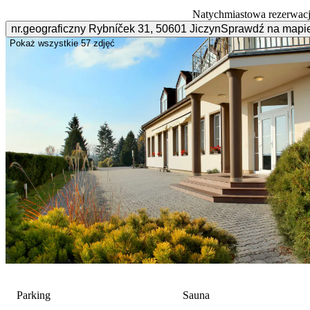
Natychmiastowa rezerwac
nr.geograficzny Rybníček
31
,
50601
Jiczyn
Sprawdź na mapi
Pokaż wszystkie
57 zdjęć
Parking
Sauna