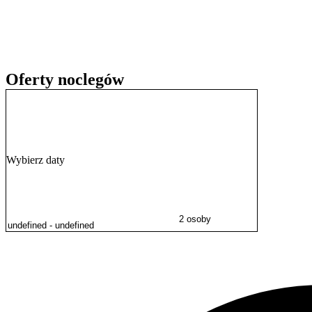
tym salę konferencyjną i wykładową.
Oferty noclegów
Wybierz daty
2 osoby