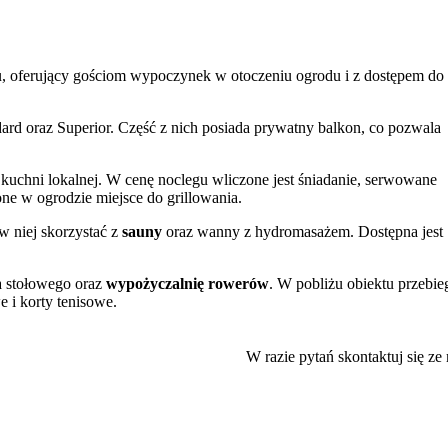
, oferujący gościom wypoczynek w otoczeniu ogrodu i z dostępem do
ard oraz Superior. Część z nich posiada prywatny balkon, co pozwala
ch kuchni lokalnej. W cenę noclegu wliczone jest śniadanie, serwowane
ne w ogrodzie miejsce do grillowania.
w niej skorzystać z
sauny
oraz wanny z hydromasażem. Dostępna jest
a stołowego oraz
wypożyczalnię rowerów
. W pobliżu obiektu przebie
e i korty tenisowe.
m personelu oraz czystość panującą w obiekcie.
W razie pytań skontaktuj się ze
ionu. W niewielkiej odległości znajdują się słynne
Prachowskie Ska
um Regionalne, oddalone o niecałe 2 km. Warto również zobaczyć pobl
rking
. Dla podróżujących służbowo przygotowano zaplecze biznesow