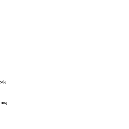
gają
 mną
ły
iską
e, w