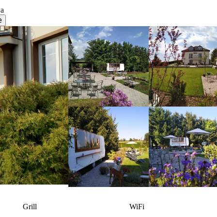
ja
e
Grill
WiFi