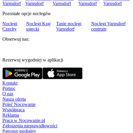
Varnsdorf
Varnsdorf
Varnsdorf
Varnsdorf
Varnsdorf
Pozostałe opcje noclegów
Noclegi
Noclegi Kraj
Tanie noclegi
Noclegi Varnsdorf
Czechy
ustecki
Varnsdorf
centrum
Obserwuj nas:
Rezerwuj wygodniej w aplikacji
Kontakt
Pomoc
O nas
Nasza oferta
Poleć Nocowanie
Współpraca
Reklama
Praca w Nocowanie.pl
Zgłoszenia nieprawidłowości
Patronat medialny