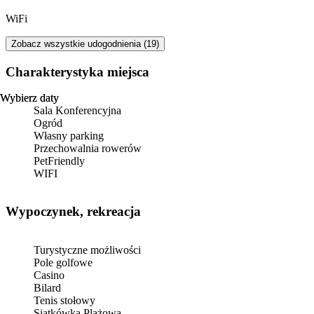
WiFi
Zobacz wszystkie udogodnienia (19)
Charakterystyka miejsca
Wybierz daty
Wybierz daty
Sala Konferencyjna
Ogród
Własny parking
Przechowalnia rowerów
PetFriendly
WIFI
Wypoczynek, rekreacja
Turystyczne możliwości
Pole golfowe
Casino
Bilard
Tenis stołowy
Siatkówka Plażowa