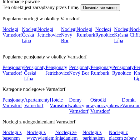
Informacje prawne
Ten obiekt jest zarządzany przez firmę.
Dowiedz się więcej
Popularne noclegi w okolicy Varnsdorf
Noclegi
Noclegi
Noclegi
Noclegi
Noclegi
Noclegi
Noclegi
Nocl
Varnsdorf
Česká
Jetrichovice
Nový
Rumburk
Rynoltice
Krásná
Chři
Lípa
Bor
Lípa
Popularne pensjonaty w okolicy Varnsdorf
Pensjonaty
Pensjonaty
Pensjonaty
Pensjonaty
Pensjonaty
Pensjonaty
Pe
Varnsdorf
Česká
Jetrichovice
Nový Bor
Rumburk
Rynoltice
Kr
Lípa
Lí
Kategorie noclegowe Varnsdorf
Pensjonaty
Apartamenty
Hotele
Domy
Ośrodki
Domki
Varnsdorf
Varnsdorf
Varnsdorf
wakacyjne
wypoczynkowe
Varnsdor
Varnsdorf
Varnsdorf
Noclegi z udogodnieniami Varnsdorf
Noclegi z
Noclegi z
Noclegi ze
Noclegi z
Noclegi z
basenem
wyżywieniem
śniadaniem
parkingiem
placem zabaw