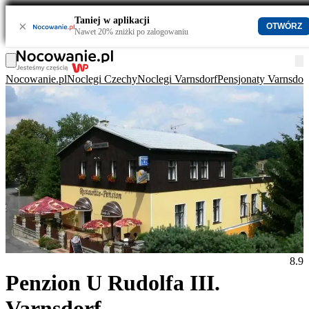
Taniej w aplikacji
×
OTWÓRZ
Nawet 20% zniżki po zalogowaniu
Nocowanie.pl
Noclegi Czechy
Noclegi Varnsdorf
Pensjonaty Varnsdor
8.9
Penzion U Rudolfa III.
Varnsdorf