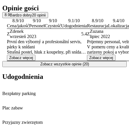
Opinie gości
8.9
Bardzo dobry
20
opinii
8.9
/10
9
/10
9
/10
9.1
/10
8.9
/10
9.4
/10
Cena/jakość
Personel
Czystość
Udogodnienia
Restauracja
Lokalizacja
Zdenek
Zuzana
Z
5.4
Z
wrzesień 2023
lipiec 2022
První den výborný a profesionální servis,
Prijemny personal, velm
párky k snídani
V pomeru ceny a kvalit
Strašná postel, hluk z koupelny, při snídani
zarizeny pokoj a vybor
si zaměstnankyně sedla k vedlejšímu stolu a
TV, kresilko (mozna by
Zobacz więcej
Zobacz więcej
poslouchala co si povídám se spolužákem,
jedno), stolek, vetrak 
Zobacz wszystkie opinie (20)
kterého jsem neviděl 30 let
Lednicka , varna konvi
sklenicky. V koupelne s
Udogodnienia
Byly jsme velmi spoko
Bezpłatny parking
Plac zabaw
Przyjazny zwierzętom