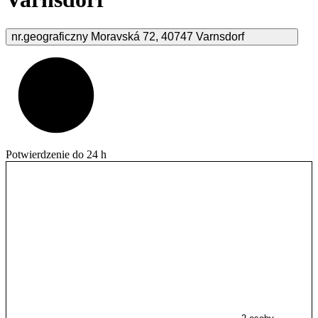
nr.geograficzny Moravská
72
,
40747
Varnsdorf
Potwierdzenie do 24 h