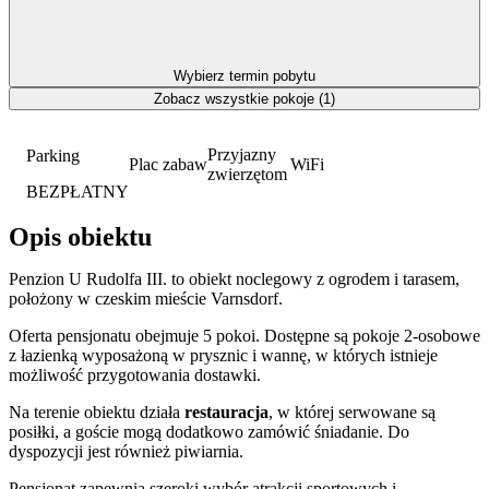
Wybierz termin pobytu
Zobacz wszystkie pokoje (1)
Przyjazny
Parking
Plac zabaw
WiFi
zwierzętom
BEZPŁATNY
Opis obiektu
Penzion U Rudolfa III. to obiekt noclegowy z ogrodem i tarasem,
położony w czeskim mieście Varnsdorf.
Oferta pensjonatu obejmuje 5 pokoi. Dostępne są pokoje 2-osobowe
z łazienką wyposażoną w prysznic i wannę, w których istnieje
możliwość przygotowania dostawki.
Na terenie obiektu działa
restauracja
, w której serwowane są
posiłki, a goście mogą dodatkowo zamówić śniadanie. Do
dyspozycji jest również piwiarnia.
Pensjonat zapewnia szeroki wybór atrakcji sportowych i