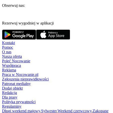
Obserwuj nas:
Rezerwuj wygodniej w aplikacji
Kontakt
Pomoc
O nas
Nasza oferta
Poleć Nocowanie
Współpraca
Reklama
Praca w Nocowanie.pl
Zgłoszenia nieprawidłowości
Patronat medialny
Dodaj obiekt
Redakcja
Dla prasy
Polityka prywatności
Regulaminy
Długi weekend majowy
,
Sylwester
,
Weekend czerwcowy
,
Zakopane