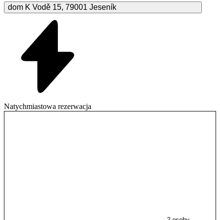
dom K Vodě
15
,
79001
Jeseník
Natychmiastowa rezerwacja
2 osoby