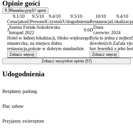
Opinie gości
9.3
Rewelacyjny
57
opinii
9.1
/10
9.5
/10
9.4
/10
9.5
/10
10
/10
9.4
/10
Cena/jakość
Personel
Czystość
Udogodnienia
Restauracja
Lokalizacja
Joanna Furtak-Sokołowska
Dana
J
9.6
D
listopad 2022
czerwiec 2024
Hotel w ładnej lokalizacji, blisko większego
Byla to jedna z nejhez
miasteczka, na miejscu dobra
dovolených.Začala vj
restauracja,pokoje w dobrym standardzie.
hor Jeseníků a jeho les
čisté ovzduší a milé a vždy usměvavé
Zobacz więcej
Zobacz więcej
lidičky v hotelu. Byli j
Zobacz wszystkie opinie (57)
nestačilo na projití vše
se sem budeme vracet.
Udogodnienia
,výborné večeře a dom
děkujeme. Okouzlily nás Priessnit
lázně a jeskyně Na Pom
Bezpłatny parking
nich schované
kameny,kazatelny,rozhl
tak se těšíme na další 
Plac zabaw
této oblasti a v tomto 
shlédli i to, na co jsme
Děkujeme všem, kteří se
Przyjazny zwierzętom