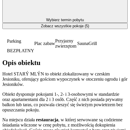
Wybierz termin pobytu
Zobacz wszystkie pokoje (5)
Przyjazny
Parking
Plac zabaw
Sauna
Grill
zwierzętom
BEZPŁATNY
Opis obiektu
Hotel STARÝ MLÝN to obiekt zlokalizowany w czeskim
Jesioniku, oferujący gościom wypoczynek w otoczeniu ogrodu i gór
Jesioników.
Obiekt dysponuje pokojami 1-, 2- i 3-osobowymi w standardzie
oraz apartamentami dla 2 i 3 osób. Część z nich posiada prywatny
balkon lub taras, co pozwala cieszyć się świeżym powietrzem bez
opuszczania pokoju.
Na miejscu działa
restauracja
, w której serwowane są codzienne
śniadania wliczone w cenę pobytu, z możliwością dokupienia