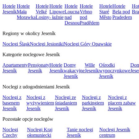
Hotele
Hotele
Hotele
Hotele
Hotele
Hotele
Hotele
Hotele
Hot
Jeseník
Mała
Velké
Lipowe
Loucna
Vrbno
Staré
Bela pod
Bra
Morawka
Losiny
- łaźnie
nad
pod
Město
Pradedem
Desnou
Pradědem
Regiony w okolicy Jeseník
Noclegi Śląsk
Noclegi Jesioniki
Noclegi Góry Opawskie
Kategorie noclegowe Jeseník
Apartamenty
Pensjonaty
Hotele
Domy
Wille
Ośrodki
Dom
Jeseník
Jeseník
Jeseník
wakacyjne
Jeseník
wypoczynkowe
Jese
Jeseník
Jeseník
Noclegi z udogodnieniami Jeseník
Noclegi z
Noclegi z
Noclegi ze
Noclegi z
Noclegi z
basenem
wyżywieniem
śniadaniem
parkingiem
placem zabaw
Jeseník
Jeseník
Jeseník
Jeseník
Jeseník
Pozostałe opcje noclegów
Noclegi
Noclegi Kraj
Tanie noclegi
Noclegi Jeseník
Czechy
ołomuniecki
Jeseník
centrum