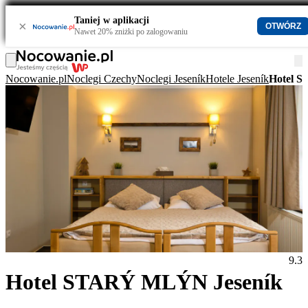
Taniej w aplikacji
×
OTWÓRZ
Nawet 20% zniżki po zalogowaniu
Nocowanie.pl
Noclegi Czechy
Noclegi Jeseník
Hotele Jeseník
Hotel 
9.3
Hotel STARÝ MLÝN Jeseník