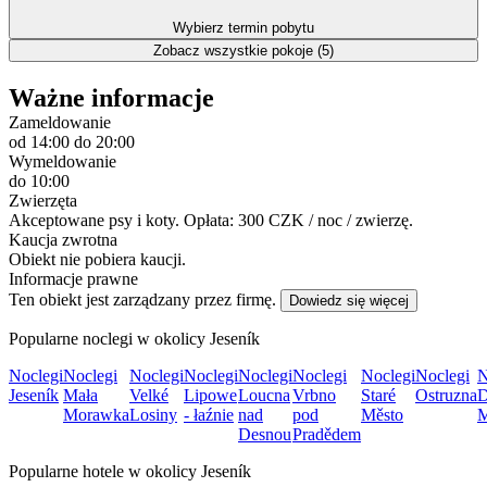
Wybierz termin pobytu
Zobacz wszystkie pokoje (5)
Ważne informacje
Zameldowanie
od 14:00
do 20:00
Wymeldowanie
do 10:00
Zwierzęta
Akceptowane psy i koty. Opłata: 300 CZK / noc / zwierzę.
Kaucja zwrotna
Obiekt nie pobiera kaucji.
Informacje prawne
Ten obiekt jest zarządzany przez firmę.
Dowiedz się więcej
Popularne noclegi w okolicy Jeseník
Noclegi
Noclegi
Noclegi
Noclegi
Noclegi
Noclegi
Noclegi
Noclegi
N
Jeseník
Mała
Velké
Lipowe
Loucna
Vrbno
Staré
Ostruzna
D
Morawka
Losiny
- łaźnie
nad
pod
Město
M
Desnou
Pradědem
Popularne hotele w okolicy Jeseník