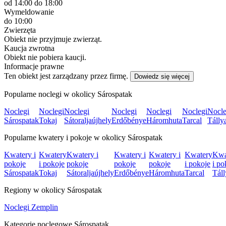
od 14:00
do 18:00
Wymeldowanie
do 10:00
Zwierzęta
Obiekt nie przyjmuje zwierząt.
Kaucja zwrotna
Obiekt nie pobiera kaucji.
Informacje prawne
Ten obiekt jest zarządzany przez firmę.
Dowiedz się więcej
Popularne noclegi w okolicy Sárospatak
Noclegi
Noclegi
Noclegi
Noclegi
Noclegi
Noclegi
Nocle
Sárospatak
Tokaj
Sátoraljaújhely
Erdőbénye
Háromhuta
Tarcal
Tálly
Popularne kwatery i pokoje w okolicy Sárospatak
Kwatery i
Kwatery
Kwatery i
Kwatery i
Kwatery i
Kwatery
Kwa
pokoje
i pokoje
pokoje
pokoje
pokoje
i pokoje
i po
Sárospatak
Tokaj
Sátoraljaújhely
Erdőbénye
Háromhuta
Tarcal
Táll
Regiony w okolicy Sárospatak
Noclegi Zemplin
Kategorie noclegowe Sárospatak