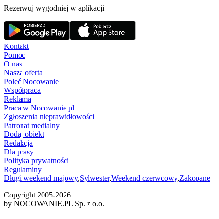
Rezerwuj wygodniej w aplikacji
Kontakt
Pomoc
O nas
Nasza oferta
Poleć Nocowanie
Współpraca
Reklama
Praca w Nocowanie.pl
Zgłoszenia nieprawidłowości
Patronat medialny
Dodaj obiekt
Redakcja
Dla prasy
Polityka prywatności
Regulaminy
Długi weekend majowy
,
Sylwester
,
Weekend czerwcowy
,
Zakopane
Copyright 2005-
2026
by NOCOWANIE.PL Sp. z o.o.