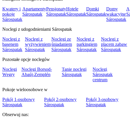
Kwatery i
Apartamenty
Pensjonaty
Hotele
Domki
Domy
A
pokoje
Sárospatak
Sárospatak
Sárospatak
Sárospatak
wakacyjne
S
Sárospatak
Sárospatak
Noclegi z udogodnieniami Sárospatak
Noclegi z
Noclegi z
Noclegi ze
Noclegi z
Noclegi z
basenem
wyżywieniem
śniadaniem
parkingiem
placem zabaw
Sárospatak
Sárospatak
Sárospatak
Sárospatak
Sárospatak
Pozostałe opcje noclegów
Noclegi
Noclegi Borsod-
Tanie noclegi
Noclegi
Węgry
Abaúj-Zemplén
Sárospatak
Sárospatak
centrum
Pokoje wieloosobowe w
Pokój 1-osobowy
Pokój 2-osobowy
Pokój 3-osobowy
Sárospatak
Sárospatak
Sárospatak
Obserwuj nas: