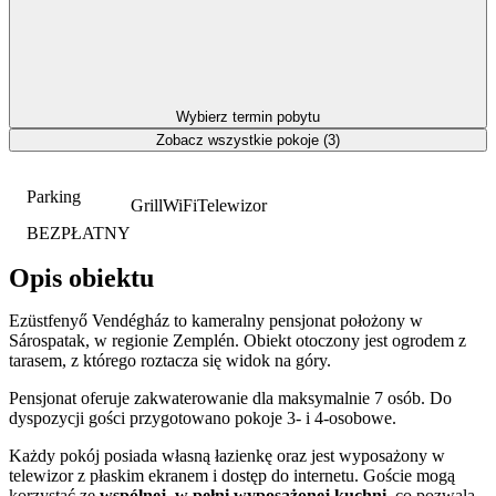
Wybierz termin pobytu
Zobacz wszystkie pokoje (3)
Parking
Grill
WiFi
Telewizor
BEZPŁATNY
Opis obiektu
Ezüstfenyő Vendégház to kameralny pensjonat położony w
Sárospatak, w regionie Zemplén. Obiekt otoczony jest ogrodem z
tarasem, z którego roztacza się widok na góry.
Pensjonat oferuje zakwaterowanie dla maksymalnie 7 osób. Do
dyspozycji gości przygotowano pokoje 3- i 4-osobowe.
Każdy pokój posiada własną łazienkę oraz jest wyposażony w
telewizor z płaskim ekranem i dostęp do internetu. Goście mogą
korzystać ze
wspólnej, w pełni wyposażonej kuchni
, co pozwala