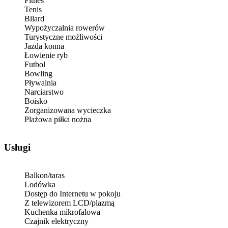
Fitnes
Tenis
Bilard
Wypożyczalnia rowerów
Turystyczne możliwości
Jazda konna
Łowienie ryb
Futbol
Bowling
Pływalnia
Narciarstwo
Boisko
Zorganizowana wycieczka
Plażowa piłka nożna
Usługi
Balkon/taras
Lodówka
Dostęp do Internetu w pokoju
Z telewizorem LCD/plazmą
Kuchenka mikrofalowa
Czajnik elektryczny