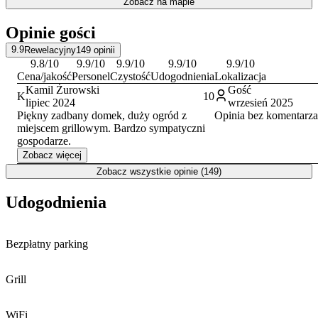
Zobacz na mapie
Opinie gości
9.9
Rewelacyjny
149
opinii
9.8
/10
9.9
/10
9.9
/10
9.9
/10
9.9
/10
Cena/jakość
Personel
Czystość
Udogodnienia
Lokalizacja
Kamil Żurowski
Gość
K
10
lipiec 2024
wrzesień 2025
Piękny zadbany domek, duży ogród z
Opinia bez komentarza
miejscem grillowym. Bardzo sympatyczni
gospodarze.
Zobacz więcej
Zobacz wszystkie opinie (149)
Udogodnienia
Bezpłatny parking
Grill
WiFi