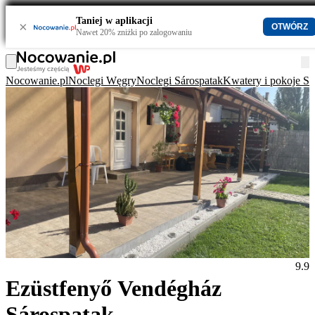
Taniej w aplikacji
×
OTWÓRZ
Nawet 20% zniżki po zalogowaniu
Nocowanie.pl
Noclegi Węgry
Noclegi Sárospatak
Kwatery i pokoje Sá
9.9
Ezüstfenyő Vendégház
Sárospatak