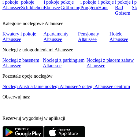
i pokoje
pokoje
i pokoje
pokoje
i pokoje
i pokoje
i pokoje
i 
Altaussee
Schildlehen
Ebensee
Gröbming
Pruggern
Haus
Bad
St
Goisern
Kategorie noclegowe Altaussee
Kwatery i pokoje
Apartamenty
Pensjonaty
Hotele
Altaussee
Altaussee
Altaussee
Altaussee
Noclegi z udogodnieniami Altaussee
Noclegi z basenem
Noclegi z parkingiem
Noclegi z placem zabaw
Altaussee
Altaussee
Altaussee
Pozostałe opcje noclegów
Noclegi Austria
Tanie noclegi Altaussee
Noclegi Altaussee centrum
Obserwuj nas:
Rezerwuj wygodniej w aplikacji