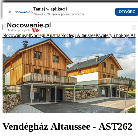
Taniej w aplikacji
×
OTWÓRZ
Nawet 20% zniżki po zalogowaniu
Nocowanie.pl
Noclegi Austria
Noclegi Altaussee
Kwatery i pokoje Alt
Vendégház Altaussee - AST262