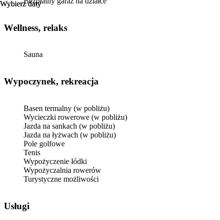
Bezpłatny garaż na działce
Wybierz daty
Wybierz daty
Wellness, relaks
Sauna
Wypoczynek, rekreacja
Basen termalny (w pobliżu)
Wycieczki rowerowe (w pobliżu)
Jazda na sankach (w pobliżu)
Jazda na łyżwach (w pobliżu)
Pole golfowe
Tenis
Wypożyczenie łódki
Wypożyczalnia rowerów
Turystyczne możliwości
Usługi