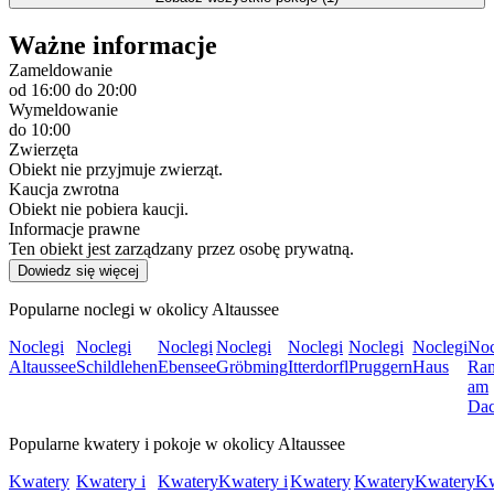
Ważne informacje
Zameldowanie
od 16:00
do 20:00
Wymeldowanie
do 10:00
Zwierzęta
Obiekt nie przyjmuje zwierząt.
Kaucja zwrotna
Obiekt nie pobiera kaucji.
Informacje prawne
Ten obiekt jest zarządzany przez osobę prywatną.
Dowiedz się więcej
Popularne noclegi w okolicy Altaussee
Noclegi
Noclegi
Noclegi
Noclegi
Noclegi
Noclegi
Noclegi
Noc
Altaussee
Schildlehen
Ebensee
Gröbming
Itterdorfl
Pruggern
Haus
Ra
am
Dac
Popularne kwatery i pokoje w okolicy Altaussee
Kwatery
Kwatery i
Kwatery
Kwatery i
Kwatery
Kwatery
Kwatery
Kw