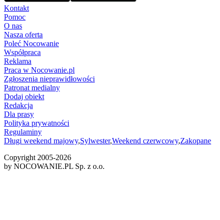
Kontakt
Pomoc
O nas
Nasza oferta
Poleć Nocowanie
Współpraca
Reklama
Praca w Nocowanie.pl
Zgłoszenia nieprawidłowości
Patronat medialny
Dodaj obiekt
Redakcja
Dla prasy
Polityka prywatności
Regulaminy
Długi weekend majowy
,
Sylwester
,
Weekend czerwcowy
,
Zakopane
Copyright 2005-
2026
by NOCOWANIE.PL Sp. z o.o.