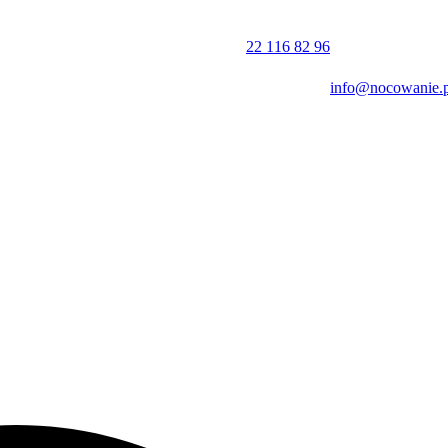
 rosyjskim. Doba hotelowa rozpoczyna się o godzinie 16:30, a kończy 
22 116 82 96
info@nocowanie.p