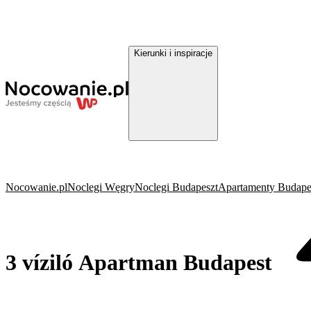
Kierunki i inspiracje
Nocowanie.pl
Noclegi Węgry
Noclegi Budapeszt
Apartamenty Budape
3 víziló Apartman Budapest