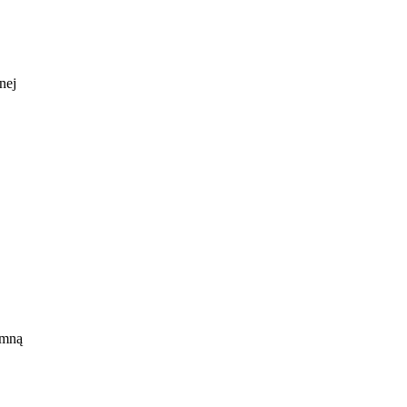
nej
ości
 mną
ő
den