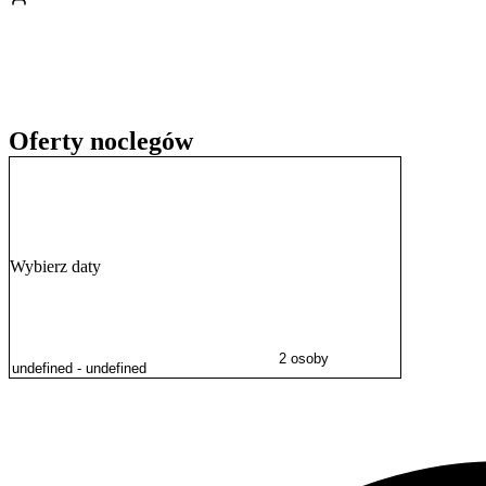
Personel obiektu posługuje się językiem węgierskim, angielskim oraz
11:30.
Oferty noclegów
Wybierz daty
2 osoby