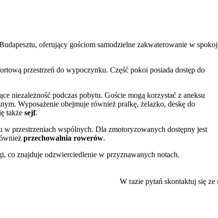
y Budapesztu, oferujący gościom samodzielne zakwaterowanie w spokoj
fortową przestrzeń do wypoczynku. Część pokoi posiada dostęp do
ce niezależność podczas pobytu. Goście mogą korzystać z aneksu
znym. Wyposażenie obejmuje również pralkę, żelazko, deskę do
ię także
sejf
.
u w przestrzeniach wspólnych. Dla zmotoryzowanych dostępny jest
 również
przechowalnia rowerów
.
gi, co znajduje odzwierciedlenie w przyznawanych notach.
nymi częściami miasta zapewnia stacja metra, znajdująca się w odległ
W razie pytań skontaktuj się ze
ić słynne kompleksy termalne, takie jak
Aguapark Gellért Gyógyfürd
pesztu. Niedaleko znajduje się również historyczny Zamek Buda, je