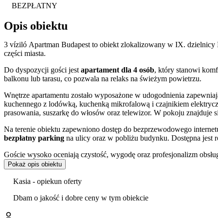
BEZPŁATNY
Opis obiektu
3 víziló Apartman Budapest to obiekt zlokalizowany w IX. dzielnic
części miasta.
Do dyspozycji gości jest
apartament dla 4 osób
, który stanowi kom
balkonu lub tarasu, co pozwala na relaks na świeżym powietrzu.
Wnętrze apartamentu zostało wyposażone w udogodnienia zapewniają
kuchennego z lodówką, kuchenką mikrofalową i czajnikiem elektryc
prasowania, suszarkę do włosów oraz telewizor. W pokoju znajduje s
Na terenie obiektu zapewniono dostęp do bezprzewodowego internet
bezpłatny parking
na ulicy oraz w pobliżu budynku. Dostępna jest
Goście wysoko oceniają czystość, wygodę oraz profesjonalizm obsłu
Pokaż opis obiektu
Obiekt położony jest przy ulicy Toronyház. Dogodną komunikację z in
około 900 m od apartamentu.
Kasia - opiekun oferty
W okolicy znajdują się liczne atrakcje stolicy Węgier. Warto odwiedz
Dbam o jakość i dobre ceny w tym obiekcie
czy Aguapark Széchenyi Gyógyfürdő, które stanowią wizytówkę Buda
z najważniejszych punktów na turystycznej mapie miasta.