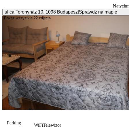
Natychm
ulica Toronyház
10
,
1098
Budapeszt
Sprawdź na mapie
Pokaż wszystkie
22 zdjęcia
Parking
WiFi
Telewizor