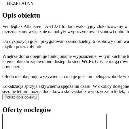
BEZPŁATNY
Opis obiektu
Vendégház Altaussee - AST221 to dom wakacyjny zlokalizowany w ot
przeznaczony wyłącznie na pobyty wypoczynkowe i stanowi dobrą b
Do dyspozycji gości przygotowano samodzielny, 6-osobowy dom wak
użytku przez cały rok.
Wnętrze domu obejmuje funkcjonalne wyposażenie, w tym kuchnię 
terenie obiektu zapewniono dostęp do sieci
Wi-Fi
. Goście mogą równ
powietrzu.
Oferta nie obejmuje wyżywienia, co daje gościom pełną swobodę w 
Lokalizacja sprzyja aktywnemu spędzaniu czasu. W okolicy dostępne
sezonie letnim można dodatkowo skorzystać z wypożyczalni łódek, r
Pokaż opis obiektu
Dla gości podróżujących samochodem dostępny jest
bezpłatny park
między innymi językiem polskim, angielskim oraz niemieckim.
Oferty noclegów