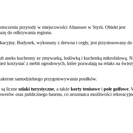
oczeniu przyrody w miejscowości Altaussee w Styrii. Obiekt jest
azę do odkrywania regionu.
acyjny. Budynek, wykonany z drewna i cegły, jest przystosowany do
lub aneks kuchenny ze zmywarką, lodówką i kuchenką mikrofalową. N
ież korzystać z mebli ogrodowych, które pozwalają na relaks na świe
zakresie samodzielnego przygotowywania posiłków.
 są liczne
szlaki turystyczne
, a także
korty tenisowe
i
pole golfowe
.
owerów oraz publicznego basenu, co urozmaica możliwości rekreacyjn
ing
w pobliżu obiektu. Atutem jest wielojęzyczna obsługa, posługująca 