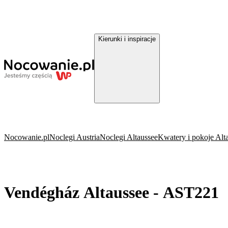
Kierunki i inspiracje
Nocowanie.pl
Noclegi Austria
Noclegi Altaussee
Kwatery i pokoje Alt
Vendégház Altaussee - AST221