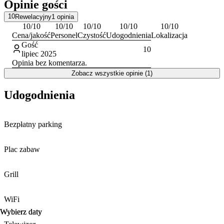
Opinie gości
Jeziorach Mazurskich.
10
Rewelacyjny
1
opinia
Obiekt zapewnia gościom bezpłatny, prywatny
parking
na terenie
10
/10
10
/10
10
/10
10
/10
10
/10
posesji oraz dostęp do bezprzewodowego internetu. Płatności
Cena/jakość
Personel
Czystość
Udogodnienia
Lokalizacja
można dokonywać gotówką lub przelewem.
Gość
10
lipiec 2025
Opinia bez komentarza.
Zobacz wszystkie opinie (1)
Udogodnienia
Bezpłatny parking
Plac zabaw
Grill
WiFi
Wybierz daty
Wybierz daty