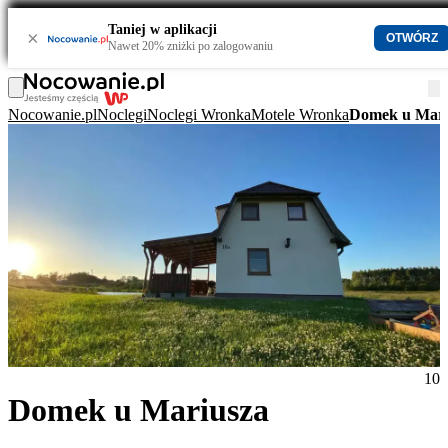
Taniej w aplikacji
×
OTWÓRZ
Nawet 20% zniżki po zalogowaniu
Nocowanie.pl
Noclegi
Noclegi Wronka
Motele Wronka
Domek u Mari
10
Domek u Mariusza