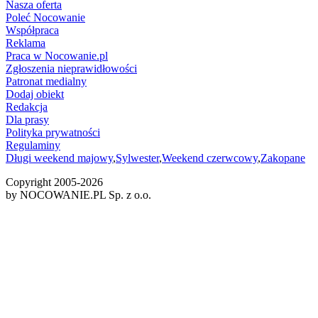
Nasza oferta
Poleć Nocowanie
Współpraca
Reklama
Praca w Nocowanie.pl
Zgłoszenia nieprawidłowości
Patronat medialny
Dodaj obiekt
Redakcja
Dla prasy
Polityka prywatności
Regulaminy
Długi weekend majowy
,
Sylwester
,
Weekend czerwcowy
,
Zakopane
Copyright 2005-
2026
by NOCOWANIE.PL Sp. z o.o.