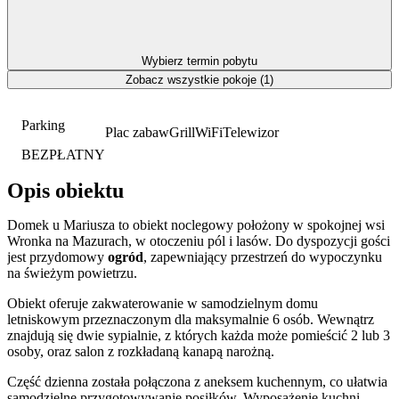
Wybierz termin pobytu
Zobacz wszystkie pokoje (1)
Parking
Plac zabaw
Grill
WiFi
Telewizor
BEZPŁATNY
Opis obiektu
Domek u Mariusza to obiekt noclegowy położony w spokojnej wsi
Wronka na Mazurach, w otoczeniu pól i lasów. Do dyspozycji gości
jest przydomowy
ogród
, zapewniający przestrzeń do wypoczynku
na świeżym powietrzu.
Obiekt oferuje zakwaterowanie w samodzielnym domu
letniskowym przeznaczonym dla maksymalnie 6 osób. Wewnątrz
znajdują się dwie sypialnie, z których każda może pomieścić 2 lub 3
osoby, oraz salon z rozkładaną kanapą narożną.
Część dzienna została połączona z aneksem kuchennym, co ułatwia
samodzielne przygotowywanie posiłków. Wyposażenie kuchni