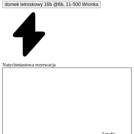
domek letniskowy 16b
@6b
,
11-500
Wronka
Natychmiastowa rezerwacja
2 osoby