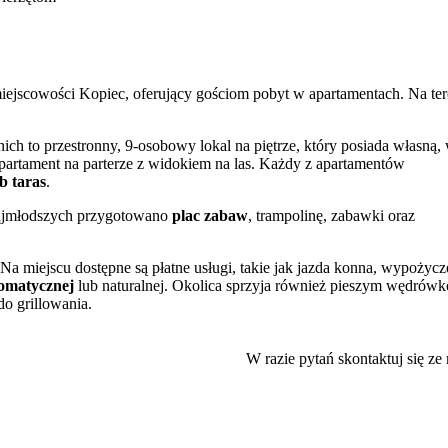
ejscowości Kopiec, oferujący gościom pobyt w apartamentach. Na ter
ch to przestronny, 9-osobowy lokal na piętrze, który posiada własną,
partament na parterze z widokiem na las. Każdy z apartamentów
b taras
.
 najmłodszych przygotowano
plac zabaw
, trampolinę, zabawki oraz
a miejscu dostępne są płatne usługi, takie jak jazda konna, wypożycz
romatycznej
lub naturalnej. Okolica sprzyja również pieszym wędrów
do grillowania.
mfortowy pobyt. Oprócz kuchni w większym lokalu, w obu znajdują 
ą opłatą w wybranych pomieszczeniach można skorzystać z prywatneg
W razie pytań skontaktuj się ze
no również praktyczne udogodnienia, w tym przechowalnię bagażu ora
 skorzystać z łóżeczka turystycznego, krzesełka do karmienia czy opcj