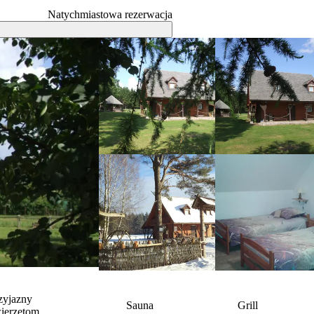
Natychmiastowa rezerwacja
zyjazny
Sauna
Grill
ierzętom