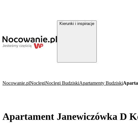
Kierunki i inspiracje
Nocowanie.pl
Noclegi
Noclegi Budziski
Apartamenty Budziski
Aparta
Apartament Janewiczówka D K