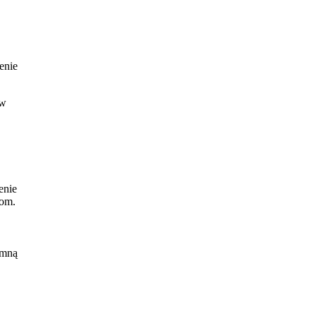
enie
 w
enie
kom.
się
o
 mną
z
i