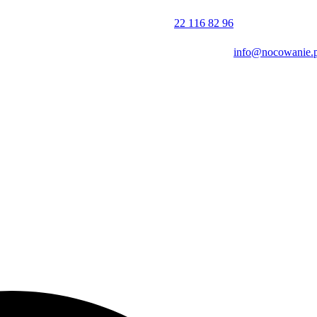
nel posługuje się językiem polskim i angielskim, a zameldowanie
22 116 82 96
info@nocowanie.p