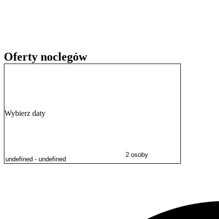
Płatności za rezerwację można dokonać gotówką lub przelewem. Perso
możliwe jest w godzinach od 14:00 do 22:00.
Oferty noclegów
Wybierz daty
2 osoby