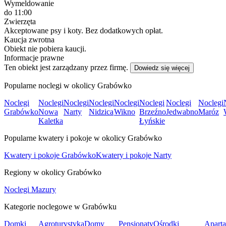
Wymeldowanie
do 11:00
Zwierzęta
Akceptowane psy i koty. Bez dodatkowych opłat.
Kaucja zwrotna
Obiekt nie pobiera kaucji.
Informacje prawne
Ten obiekt jest zarządzany przez firmę.
Dowiedz się więcej
Popularne noclegi w okolicy Grabówko
Noclegi
Noclegi
Noclegi
Noclegi
Noclegi
Noclegi
Noclegi
Noclegi
Grabówko
Nowa
Narty
Nidzica
Wikno
Brzeźno
Jedwabno
Maróz
Kaletka
Łyńskie
Popularne kwatery i pokoje w okolicy Grabówko
Kwatery i pokoje Grabówko
Kwatery i pokoje Narty
Regiony w okolicy Grabówko
Noclegi Mazury
Kategorie noclegowe w Grabówku
Domki
Agroturystyka
Domy
Pensjonaty
Ośrodki
Apart