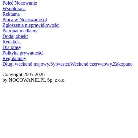
Poleć Nocowanie
Współpraca
Reklama
Praca w Nocowanie.pl
Zgłoszenia nieprawidłowości
Patronat medialny
Dodaj obiekt
Redakcja
Dla prasy
Polityka prywatności
Regulaminy
Długi weekend majowy
,
Sylwester
,
Weekend czerwcowy
,
Zakopane
Copyright 2005-
2026
by NOCOWANIE.PL Sp. z o.o.