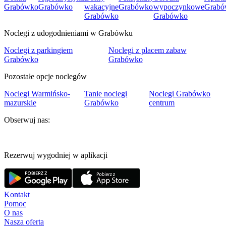
Grabówko
Grabówko
wakacyjne
Grabówko
wypoczynkowe
Grabó
Grabówko
Grabówko
Noclegi z udogodnieniami w Grabówku
Noclegi z parkingiem
Noclegi z placem zabaw
Grabówko
Grabówko
Pozostałe opcje noclegów
Noclegi Warmińsko-
Tanie noclegi
Noclegi Grabówko
mazurskie
Grabówko
centrum
Obserwuj nas:
Rezerwuj wygodniej w aplikacji
Kontakt
Pomoc
O nas
Nasza oferta