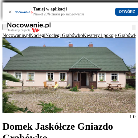
Taniej w aplikacji
×
OTWÓRZ
Nawet 20% zniżki po zalogowaniu
Nocowanie.pl
Noclegi
Noclegi Grabówko
Kwatery i pokoje Grabówk
1.0
Domek Jaskółcze Gniazdo
Grabówko