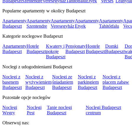
Budapeszt
Szentendre
Veresegyház
Tahitótfalu
Etyek
Vecsés
Leányfa
Popularne apartamenty w okolicy Budapeszt
Apartamenty
Apartamenty
Apartamenty
Apartamenty
Apartamenty
Apar
Budapeszt
Szentendre
Veresegyház
Etyek
Tahitótfalu
Vecs
Kategorie noclegowe Budapeszt
Apartamenty
Hotele
Kwatery i
Pensjonaty
Hostele
Domki
Do
Budapeszt
Budapeszt
pokoje
Budapeszt
Budapeszt
Budapeszt
wak
Budapeszt
Bud
Noclegi z udogodnieniami Budapeszt
Noclegi z
Noclegi z
Noclegi ze
Noclegi z
Noclegi z
basenem
wyżywieniem
śniadaniem
parkingiem
placem zabaw
Budapeszt
Budapeszt
Budapeszt
Budapeszt
Budapeszt
Pozostałe opcje noclegów
Noclegi
Noclegi
Tanie noclegi
Noclegi Budapeszt
Węgry
Pest
Budapeszt
centrum
Obserwuj nas: