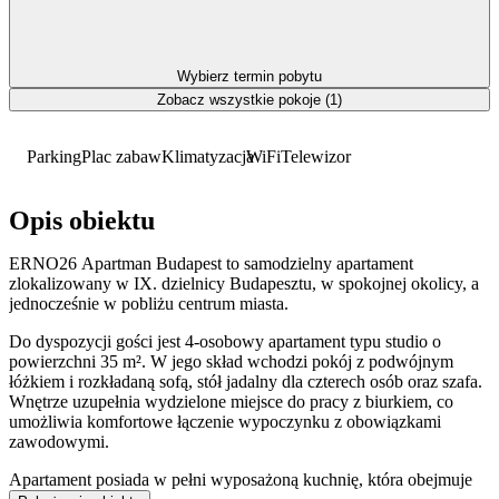
Wybierz termin pobytu
Zobacz wszystkie pokoje (1)
Parking
Plac zabaw
Klimatyzacja
WiFi
Telewizor
Opis obiektu
ERNO26 Apartman Budapest to samodzielny apartament
zlokalizowany w IX. dzielnicy Budapesztu, w spokojnej okolicy, a
jednocześnie w pobliżu centrum miasta.
Do dyspozycji gości jest 4-osobowy apartament typu studio o
powierzchni 35 m². W jego skład wchodzi pokój z podwójnym
łóżkiem i rozkładaną sofą, stół jadalny dla czterech osób oraz szafa.
Wnętrze uzupełnia wydzielone miejsce do pracy z biurkiem, co
umożliwia komfortowe łączenie wypoczynku z obowiązkami
zawodowymi.
Apartament posiada w pełni wyposażoną kuchnię, która obejmuje