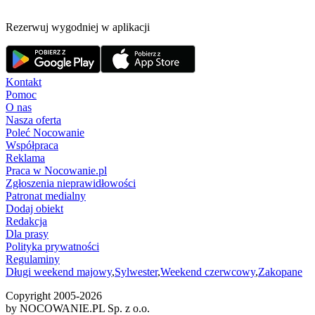
Rezerwuj wygodniej w aplikacji
Kontakt
Pomoc
O nas
Nasza oferta
Poleć Nocowanie
Współpraca
Reklama
Praca w Nocowanie.pl
Zgłoszenia nieprawidłowości
Patronat medialny
Dodaj obiekt
Redakcja
Dla prasy
Polityka prywatności
Regulaminy
Długi weekend majowy
,
Sylwester
,
Weekend czerwcowy
,
Zakopane
Copyright 2005-
2026
by NOCOWANIE.PL Sp. z o.o.