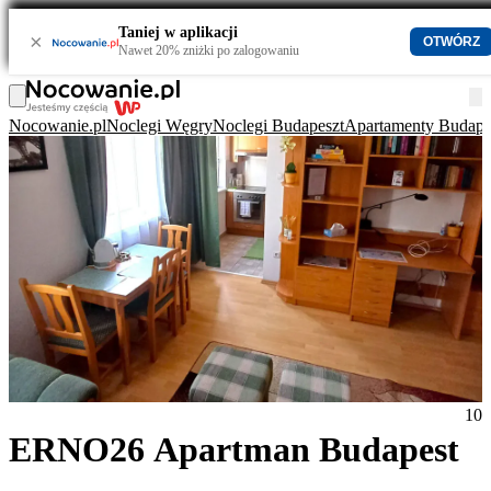
Taniej w aplikacji
×
OTWÓRZ
Nawet 20% zniżki po zalogowaniu
Nocowanie.pl
Noclegi Węgry
Noclegi Budapeszt
Apartamenty Budape
10
ERNO26 Apartman Budapest