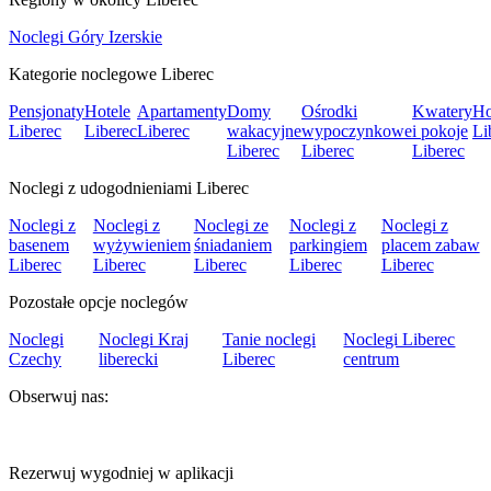
Noclegi Góry Izerskie
Kategorie noclegowe Liberec
Pensjonaty
Hotele
Apartamenty
Domy
Ośrodki
Kwatery
Ho
Liberec
Liberec
Liberec
wakacyjne
wypoczynkowe
i pokoje
Li
Liberec
Liberec
Liberec
Noclegi z udogodnieniami Liberec
Noclegi z
Noclegi z
Noclegi ze
Noclegi z
Noclegi z
basenem
wyżywieniem
śniadaniem
parkingiem
placem zabaw
Liberec
Liberec
Liberec
Liberec
Liberec
Pozostałe opcje noclegów
Noclegi
Noclegi Kraj
Tanie noclegi
Noclegi Liberec
Czechy
liberecki
Liberec
centrum
Obserwuj nas:
Rezerwuj wygodniej w aplikacji