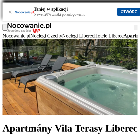
Taniej w aplikacji
×
OTWÓRZ
Nawet 20% zniżki po zalogowaniu
Nocowanie.pl
Noclegi Czechy
Noclegi Liberec
Hotele Liberec
Apartmá
Apartmány Vila Terasy Liberec