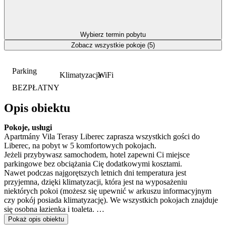
Wybierz termin pobytu
Zobacz wszystkie pokoje (5)
Parking
Klimatyzacja
WiFi
BEZPŁATNY
Opis obiektu
Pokoje, usługi
Apartmány Vila Terasy Liberec zaprasza wszystkich gości do
Liberec, na pobyt w 5 komfortowych pokojach.
Jeżeli przybywasz samochodem, hotel zapewni Ci miejsce
parkingowe bez obciążania Cię dodatkowymi kosztami.
Nawet podczas najgorętszych letnich dni temperatura jest
przyjemna, dzięki klimatyzacji, która jest na wyposażeniu
niektórych pokoi (możesz się upewnić w arkuszu informacyjnym
czy pokój posiada klimatyzację). We wszystkich pokojach znajduje
się osobna łazienka i toaleta.
Dokładny i szczegółowy wykaz wyposażenia i usług
Pokaż opis obiektu