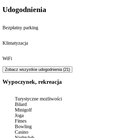
Przyjazd, godziny otwarcia
Najwcześniejsza godzina na zameldowanie w hotelu to 15:00,
Udogodnienia
najpóźniej możesz się wymeldować o 11:00.
Możesz rozmawiać z personelem w języku angielski i czeski.
Bezpłatny parking
Klimatyzacja
WiFi
Zobacz wszystkie udogodnienia (21)
Wypoczynek, rekreacja
Turystyczne możliwości
Bilard
Minigolf
Joga
Fitnes
Bowling
Casino
Nightclub