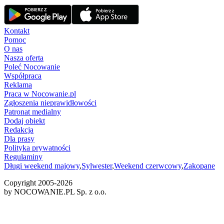
Kontakt
Pomoc
O nas
Nasza oferta
Poleć Nocowanie
Współpraca
Reklama
Praca w Nocowanie.pl
Zgłoszenia nieprawidłowości
Patronat medialny
Dodaj obiekt
Redakcja
Dla prasy
Polityka prywatności
Regulaminy
Długi weekend majowy
,
Sylwester
,
Weekend czerwcowy
,
Zakopane
Copyright 2005-
2026
by NOCOWANIE.PL Sp. z o.o.