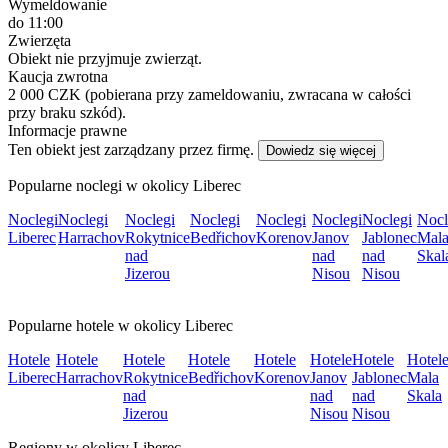
Wymeldowanie
do 11:00
Zwierzęta
Obiekt nie przyjmuje zwierząt.
Kaucja zwrotna
2 000 CZK (pobierana przy zameldowaniu, zwracana w całości
przy braku szkód).
Informacje prawne
Ten obiekt jest zarządzany przez firmę.
Dowiedz się więcej
Popularne noclegi w okolicy Liberec
Noclegi
Noclegi
Noclegi
Noclegi
Noclegi
Noclegi
Noclegi
Nocl
Liberec
Harrachov
Rokytnice
Bedřichov
Korenov
Janov
Jablonec
Mal
nad
nad
nad
Skal
Jizerou
Nisou
Nisou
Popularne hotele w okolicy Liberec
Hotele
Hotele
Hotele
Hotele
Hotele
Hotele
Hotele
Hotel
Liberec
Harrachov
Rokytnice
Bedřichov
Korenov
Janov
Jablonec
Mala
nad
nad
nad
Skala
Jizerou
Nisou
Nisou
Regiony w okolicy Liberec