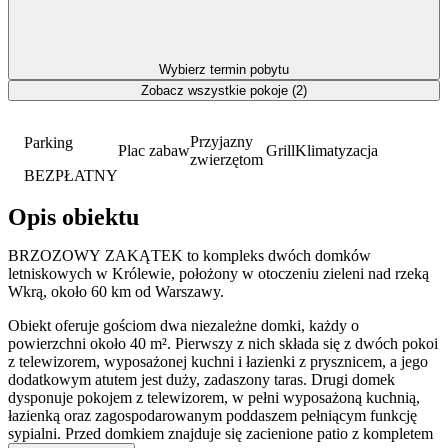
Wybierz termin pobytu
Zobacz wszystkie pokoje (2)
Przyjazny
Parking
Plac zabaw
Grill
Klimatyzacja
zwierzętom
BEZPŁATNY
Opis obiektu
BRZOZOWY ZAKĄTEK to kompleks dwóch domków
letniskowych w Królewie, położony w otoczeniu zieleni nad rzeką
Wkrą, około 60 km od Warszawy.
Obiekt oferuje gościom dwa niezależne domki, każdy o
powierzchni około 40 m². Pierwszy z nich składa się z dwóch pokoi
z telewizorem, wyposażonej kuchni i łazienki z prysznicem, a jego
dodatkowym atutem jest duży, zadaszony taras. Drugi domek
dysponuje pokojem z telewizorem, w pełni wyposażoną kuchnią,
łazienką oraz zagospodarowanym poddaszem pełniącym funkcję
sypialni. Przed domkiem znajduje się zacienione patio z kompletem