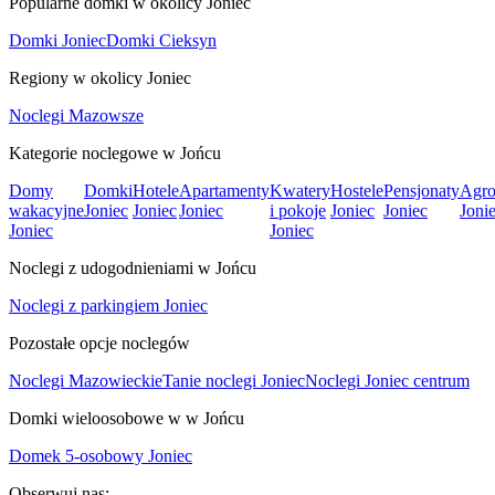
Popularne domki w okolicy Joniec
Domki Joniec
Domki Cieksyn
Regiony w okolicy Joniec
Noclegi Mazowsze
Kategorie noclegowe w Jońcu
Domy
Domki
Hotele
Apartamenty
Kwatery
Hostele
Pensjonaty
Agro
wakacyjne
Joniec
Joniec
Joniec
i pokoje
Joniec
Joniec
Joni
Joniec
Joniec
Noclegi z udogodnieniami w Jońcu
Noclegi z parkingiem Joniec
Pozostałe opcje noclegów
Noclegi Mazowieckie
Tanie noclegi Joniec
Noclegi Joniec centrum
Domki wieloosobowe w w Jońcu
Domek 5-osobowy Joniec
Obserwuj nas: