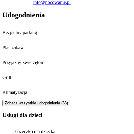
info@nocowanie.pl
oferujący takie atrakcje jak park linowy, tyrolkę nad rzeką czy
ścieżkę edukacyjną w koronach drzew.
Udogodnienia
Bezpłatny parking
Plac zabaw
Przyjazny zwierzętom
Grill
Klimatyzacja
Zobacz wszystkie udogodnienia (33)
usługi dla dzieci
Łóżeczko dla dziecka