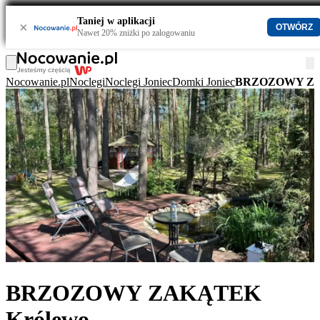
Taniej w aplikacji
×
OTWÓRZ
Nawet 20% zniżki po zalogowaniu
Nocowanie.pl
Noclegi
Noclegi Joniec
Domki Joniec
BRZOZOWY ZA
BRZOZOWY ZAKĄTEK
Królewo