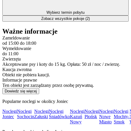
Wybierz termin pobytu
Zobacz wszystkie pokoje (2)
Ważne informacje
Zameldowanie
od 15:00
do 18:00
Wymeldowanie
do 11:00
Zwierzęta
Akceptowane psy i koty do 15 kg. Opłata: 50 zł / noc / zwierzę.
Kaucja zwrotna
Obiekt nie pobiera kaucji.
Informacje prawne
Ten obiekt jest zarządzany przez osobę prywatną.
Dowiedz się więcej
Popularne noclegi w okolicy Joniec
Noclegi
Noclegi
Noclegi
Noclegi
Noclegi
Noclegi
Noclegi
Noclegi
Joniec
Sochocin
Załuski
Śniadówko
Kazuń
Płońsk
Nowe
Mochty-
Nowy
Miasto
Smok