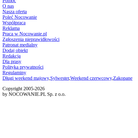
Pomoc
O nas
Nasza oferta
Poleć Nocowanie
Współpraca
Reklama
Praca w Nocowanie.pl
Zgłoszenia nieprawidłowości
Patronat medialny
Dodaj obiekt
Redakcja
Dla prasy
Polityka prywatności
Regulaminy
Długi weekend majowy
,
Sylwester
,
Weekend czerwcowy
,
Zakopane
Copyright 2005-
2026
by NOCOWANIE.PL Sp. z o.o.