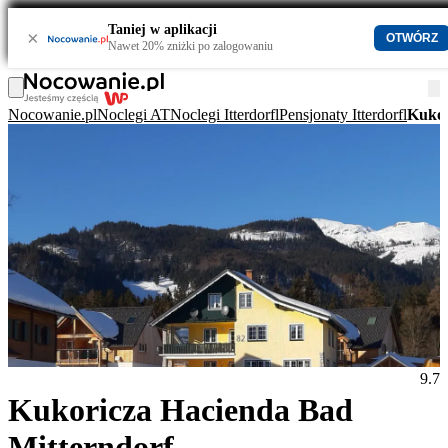
Taniej w aplikacji
×
OTWÓRZ
Nawet 20% zniżki po zalogowaniu
Nocowanie.pl
Noclegi AT
Noclegi Itterdorfl
Pensjonaty Itterdorfl
Kukor
9.7
Kukoricza Hacienda Bad
Mitterndorf