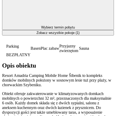
Wybierz termin pobytu
Zobacz wszystkie pokoje (1)
Przyjazny
Parking
Basen
Plac zabaw
Sauna
zwierzętom
BEZPŁATNY
Opis obiektu
Resort Amadria Camping Mobile Home Šibenik to kompleks
domków mobilnych położony w sosnowym lesie tuż przy plaży, w
chorwackim Szybeniku.
Obiekt oferuje zakwaterowanie w klimatyzowanych domkach
mobilnych o powierzchni 32 m², przeznaczonych dla maksymalnie
6 osób. Każdy domek składa się z dwóch sypialni, salonu z
aneksem kuchennym oraz dwóch łazienek z prysznicem. Do
dyspozycji gości jest także umeblowany taras, a wyposażenie