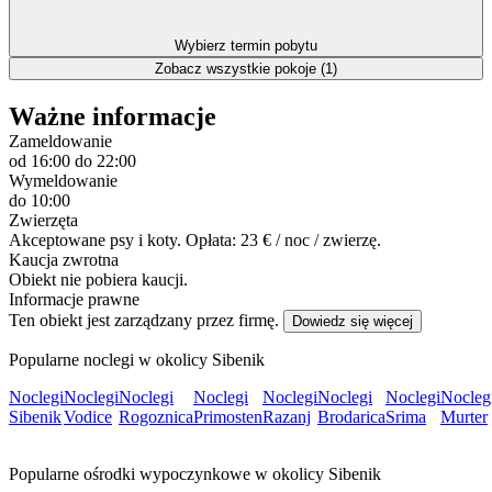
Wybierz termin pobytu
Zobacz wszystkie pokoje (1)
Ważne informacje
Zameldowanie
od 16:00
do 22:00
Wymeldowanie
do 10:00
Zwierzęta
Akceptowane psy i koty. Opłata: 23 € / noc / zwierzę.
Kaucja zwrotna
Obiekt nie pobiera kaucji.
Informacje prawne
Ten obiekt jest zarządzany przez firmę.
Dowiedz się więcej
Popularne noclegi w okolicy Sibenik
Noclegi
Noclegi
Noclegi
Noclegi
Noclegi
Noclegi
Noclegi
Nocleg
Sibenik
Vodice
Rogoznica
Primosten
Razanj
Brodarica
Srima
Murter
Popularne ośrodki wypoczynkowe w okolicy Sibenik