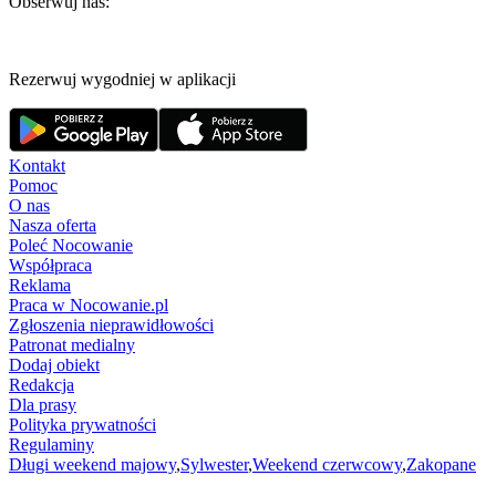
Obserwuj nas:
Rezerwuj wygodniej w aplikacji
Kontakt
Pomoc
O nas
Nasza oferta
Poleć Nocowanie
Współpraca
Reklama
Praca w Nocowanie.pl
Zgłoszenia nieprawidłowości
Patronat medialny
Dodaj obiekt
Redakcja
Dla prasy
Polityka prywatności
Regulaminy
Długi weekend majowy
,
Sylwester
,
Weekend czerwcowy
,
Zakopane