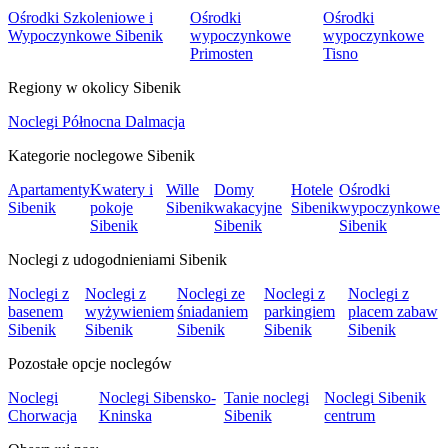
Ośrodki Szkoleniowe i
Ośrodki
Ośrodki
Wypoczynkowe Sibenik
wypoczynkowe
wypoczynkowe
Primosten
Tisno
Regiony w okolicy Sibenik
Noclegi Północna Dalmacja
Kategorie noclegowe Sibenik
Apartamenty
Kwatery i
Wille
Domy
Hotele
Ośrodki
Sibenik
pokoje
Sibenik
wakacyjne
Sibenik
wypoczynkowe
Sibenik
Sibenik
Sibenik
Noclegi z udogodnieniami Sibenik
Noclegi z
Noclegi z
Noclegi ze
Noclegi z
Noclegi z
basenem
wyżywieniem
śniadaniem
parkingiem
placem zabaw
Sibenik
Sibenik
Sibenik
Sibenik
Sibenik
Pozostałe opcje noclegów
Noclegi
Noclegi Sibensko-
Tanie noclegi
Noclegi Sibenik
Chorwacja
Kninska
Sibenik
centrum