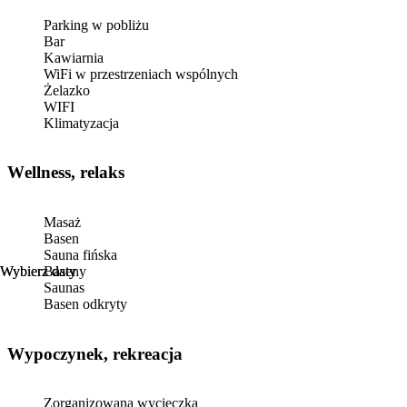
Parking w pobliżu
Bar
Kawiarnia
WiFi w przestrzeniach wspólnych
Żelazko
WIFI
Klimatyzacja
Wellness, relaks
Masaż
Basen
Sauna fińska
Wybierz daty
Wybierz daty
Baseny
Saunas
Basen odkryty
Wypoczynek, rekreacja
Zorganizowana wycieczka