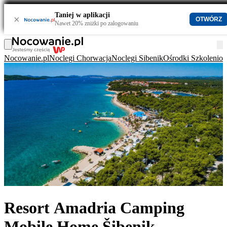
Taniej w aplikacji
×
OTWÓRZ
Nawet 20% zniżki po zalogowaniu
Nocowanie.pl
Noclegi Chorwacja
Noclegi Sibenik
Ośrodki Szkolenio
Resort Amadria Camping
Mobile Home Šibenik