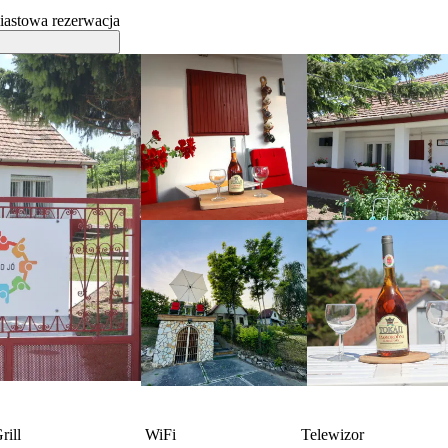
astowa rezerwacja
rill
WiFi
Telewizor