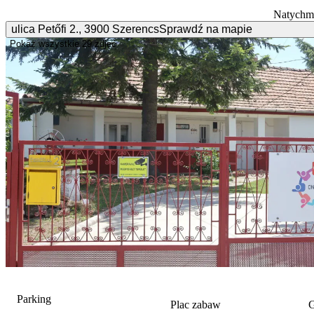
Natychmi
ulica Petőfi
2.
,
3900
Szerencs
Sprawdź na mapie
Pokaż wszystkie
29 zdjęć
Parking
Plac zabaw
G