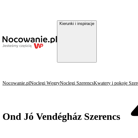
Kierunki i inspiracje
Nocowanie.pl
Noclegi Węgry
Noclegi Szerencs
Kwatery i pokoje Szer
Ond Jó Vendégház Szerencs