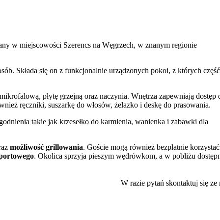
any w miejscowości Szerencs na Węgrzech, w znanym regionie
sób. Składa się on z funkcjonalnie urządzonych pokoi, z których część
ikrofalową, płytę grzejną oraz naczynia. Wnętrza zapewniają dostęp 
wnież ręczniki, suszarkę do włosów, żelazko i deskę do prasowania.
godnienia takie jak krzesełko do karmienia, wanienka i zabawki dla
raz
możliwość grillowania
. Goście mogą również bezpłatnie korzystać
sportowego
. Okolica sprzyja pieszym wędrówkom, a w pobliżu dostęp
ęgielnia.
ługę oraz personel obiektu.
W razie pytań skontaktuj się ze
 posesji. Dostępna jest także przechowalnia rowerów. Zameldowanie
00. Personel posługuje się językiem węgierskim i angielskim.