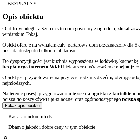
BEZPŁATNY
Opis obiektu
Ond Jó Vendégház Szerencs to dom gościnny z ogrodem, zlokalizow
winiarskim Tokaj.
Obiekt oferuje na wynajem cały, parterowy dom przeznaczony dla 5 o
posiada dostęp do balkonu lub tarasu.
Do dyspozycji gości jest kuchnia wyposażona w lodówkę, kuchenkę m
bezpłatnego internetu Wi-Fi
i telewizora. Wyposażenie obejmuje ró
Obiekt jest przygotowany na przyjęcie rodzin z dziećmi, oferując udo
najmłodszych.
Na terenie posesji przygotowano
miejsce na ognisko z kociołkiem
o
boiska do koszykówki i piłki nożnej oraz ogólnodostępnego
boiska 
są dodatkowo płatne atrakcje, w tym jazda konna, łowienie ryb czy kr
Pokaż opis obiektu
Goście w swoich opiniach szczególnie wysoko oceniają czystość, obs
Kasia - opiekun oferty
Zmotoryzowani mogą skorzystać z
bezpłatnego parkingu
na terenie
Dbam o jakość i dobre ceny w tym obiekcie
odbywa się w godzinach 14:00–20:00, a wymeldowanie do godziny 11: