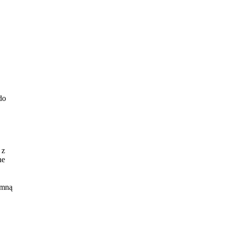
do
 z
ne
 mną