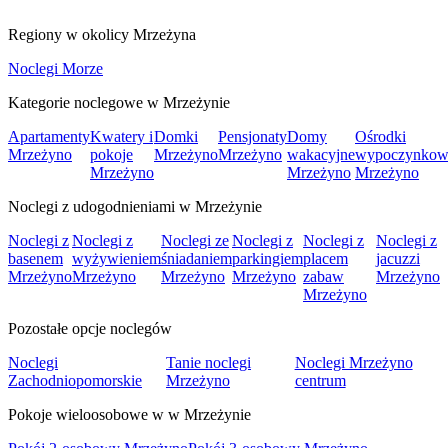
Regiony w okolicy Mrzeżyna
Noclegi Morze
Kategorie noclegowe w Mrzeżynie
Apartamenty
Kwatery i
Domki
Pensjonaty
Domy
Ośrodki
Mrzeżyno
pokoje
Mrzeżyno
Mrzeżyno
wakacyjne
wypoczynkow
Mrzeżyno
Mrzeżyno
Mrzeżyno
Noclegi z udogodnieniami w Mrzeżynie
Noclegi z
Noclegi z
Noclegi ze
Noclegi z
Noclegi z
Noclegi z
basenem
wyżywieniem
śniadaniem
parkingiem
placem
jacuzzi
Mrzeżyno
Mrzeżyno
Mrzeżyno
Mrzeżyno
zabaw
Mrzeżyno
Mrzeżyno
Pozostałe opcje noclegów
Noclegi
Tanie noclegi
Noclegi Mrzeżyno
Zachodniopomorskie
Mrzeżyno
centrum
Pokoje wieloosobowe w w Mrzeżynie