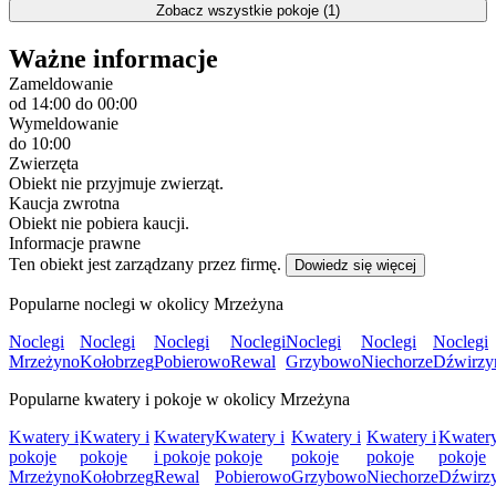
Zobacz wszystkie pokoje (1)
Ważne informacje
Zameldowanie
od 14:00
do 00:00
Wymeldowanie
do 10:00
Zwierzęta
Obiekt nie przyjmuje zwierząt.
Kaucja zwrotna
Obiekt nie pobiera kaucji.
Informacje prawne
Ten obiekt jest zarządzany przez firmę.
Dowiedz się więcej
Popularne noclegi w okolicy Mrzeżyna
Noclegi
Noclegi
Noclegi
Noclegi
Noclegi
Noclegi
Noclegi
Mrzeżyno
Kołobrzeg
Pobierowo
Rewal
Grzybowo
Niechorze
Dźwirzy
Popularne kwatery i pokoje w okolicy Mrzeżyna
Kwatery i
Kwatery i
Kwatery
Kwatery i
Kwatery i
Kwatery i
Kwatery
pokoje
pokoje
i pokoje
pokoje
pokoje
pokoje
pokoje
Mrzeżyno
Kołobrzeg
Rewal
Pobierowo
Grzybowo
Niechorze
Dźwirz