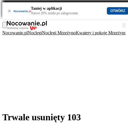
Taniej w aplikacji
×
OTWÓRZ
Nawet 20% zniżki po zalogowaniu
Nocowanie.pl
Noclegi
Noclegi Mrzeżyno
Kwatery i pokoje Mrzeżyno
Trwale usunięty 103