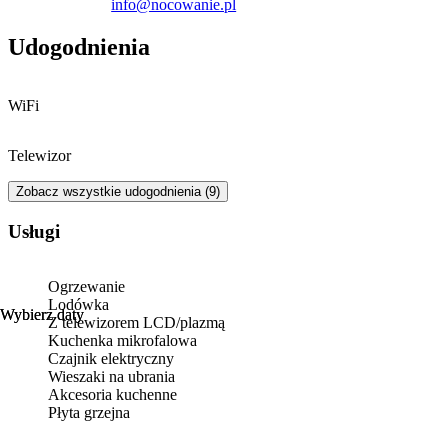
info@nocowanie.pl
a kończy o 10:00 w dniu wyjazdu.
Udogodnienia
WiFi
Telewizor
Zobacz wszystkie udogodnienia (9)
Usługi
Ogrzewanie
Lodówka
Wybierz daty
Wybierz daty
Z telewizorem LCD/plazmą
Kuchenka mikrofalowa
Czajnik elektryczny
Wieszaki na ubrania
Akcesoria kuchenne
Płyta grzejna