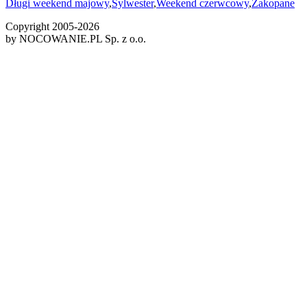
Długi weekend majowy
,
Sylwester
,
Weekend czerwcowy
,
Zakopane
Copyright 2005-
2026
by NOCOWANIE.PL Sp. z o.o.