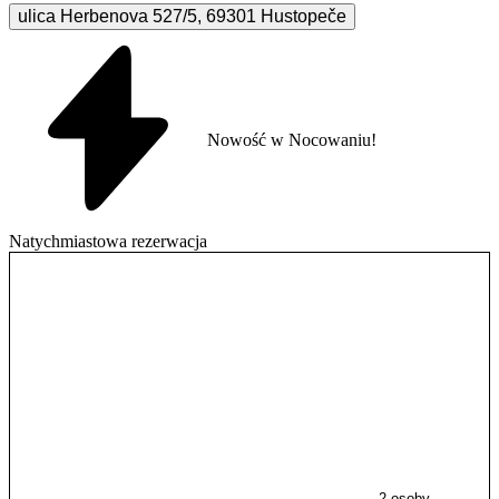
ulica Herbenova
527/5
,
69301
Hustopeče
Nowość w Nocowaniu!
Natychmiastowa rezerwacja
2 osoby