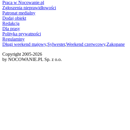
Praca w Nocowanie.pl
Zgłoszenia nieprawidłowości
Patronat medialny
Dodaj obiekt
Redakcja
Dla prasy
Polityka prywatności
Regulaminy
Długi weekend majowy
,
Sylwester
,
Weekend czerwcowy
,
Zakopane
Copyright 2005-
2026
by NOCOWANIE.PL Sp. z o.o.