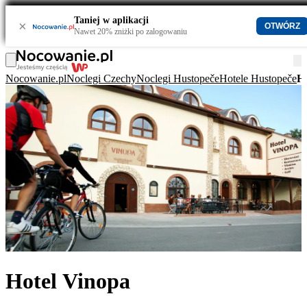
Taniej w aplikacji
×
OTWÓRZ
Nawet 20% zniżki po zalogowaniu
Nocowanie.pl
Noclegi Czechy
Noclegi Hustopeče
Hotele Hustopeče
Ho
Hotel Vinopa