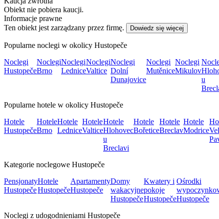
Kaucja zwrotna
Obiekt nie pobiera kaucji.
Informacje prawne
Ten obiekt jest zarządzany przez firmę.
Dowiedz się więcej
Popularne noclegi w okolicy Hustopeče
Noclegi
Noclegi
Noclegi
Noclegi
Noclegi
Noclegi
Noclegi
Nocle
Hustopeče
Brno
Lednice
Valtice
Dolní
Mutěnice
Mikulov
Hloh
Dunajovice
u
Brecl
Popularne hotele w okolicy Hustopeče
Hotele
Hotele
Hotele
Hotele
Hotele
Hotele
Hotele
Hotele
Ho
Hustopeče
Brno
Lednice
Valtice
Hlohovec
Bořetice
Breclav
Modrice
Ve
u
Pa
Breclavi
Kategorie noclegowe Hustopeče
Pensjonaty
Hotele
Apartamenty
Domy
Kwatery i
Ośrodki
Hustopeče
Hustopeče
Hustopeče
wakacyjne
pokoje
wypoczynko
Hustopeče
Hustopeče
Hustopeče
Noclegi z udogodnieniami Hustopeče