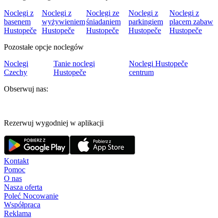
Noclegi z
Noclegi z
Noclegi ze
Noclegi z
Noclegi z
basenem
wyżywieniem
śniadaniem
parkingiem
placem zabaw
Hustopeče
Hustopeče
Hustopeče
Hustopeče
Hustopeče
Pozostałe opcje noclegów
Noclegi
Tanie noclegi
Noclegi Hustopeče
Czechy
Hustopeče
centrum
Obserwuj nas:
Rezerwuj wygodniej w aplikacji
Kontakt
Pomoc
O nas
Nasza oferta
Poleć Nocowanie
Współpraca
Reklama