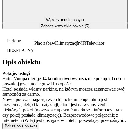
Wybierz termin pobytu
Zobacz wszystkie pokoje (5)
Parking
Plac zabaw
Klimatyzacja
WiFi
Telewizor
BEZPŁATNY
Opis obiektu
Pokoje, usługi
Hotel Vinopa oferuje 14 komfortowo wyposażone pokoje dla osób
poszukujących noclegu w Hustopeče.
Hotel posiada własny parking, na którym możesz zaparkować swój
samochód za darmo.
Nawet podczas najgorętszych letnich dni temperatura jest
przyjemna, dzięki klimatyzacji, która jest na wyposażeniu
niektórych pokoi (możesz się upewnić w arkuszu informacyjnym
czy pokój posiada klimatyzację). Bezprzewodowe połączenie z
Internetem (WiFi) jest dostępne w hotelu, pozwalając przenośnym
urządzeniom i smartfonom na pozostanie online.
Pokaż opis obiektu