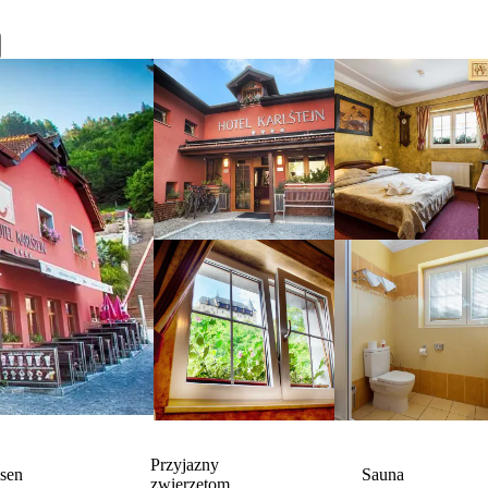
Przyjazny
sen
Sauna
zwierzętom