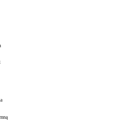
m
ż
na
 mną
).