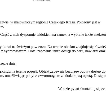
 nazwie, w malowniczym regionie Czeskiego Krasu. Położony jest w
ów.
. Część z nich dysponuje widokiem na zamek, a wybrane także anekse
zynkowi na świeżym powietrzu. Na terenie obiektu znajduje się równie
a z hydromasażem. Hotel zapewnia także dostęp do baru, kawiarni oraz
zęcie dnia.
arkingu
na terenie posesji. Obiekt zapewnia bezprzewodowy dostęp do
ętom, umożliwiając pobyt z czworonogiem za dodatkową opłatą. Dostęp
ję obiektu.
W razie pytań skontaktuj się ze
edwie 300 m dzieli go od gotyckiego
zamku Karlštejn
oraz Muzeum
kamieniołomy, w tym Malá Amerika (1,5 km) i Velká Amerika (2,6 km