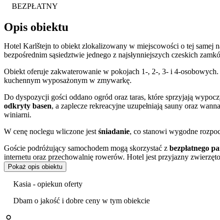
BEZPŁATNY
Opis obiektu
Hotel Karlštejn to obiekt zlokalizowany w miejscowości o tej samej
bezpośrednim sąsiedztwie jednego z najsłynniejszych czeskich zamk
Obiekt oferuje zakwaterowanie w pokojach 1-, 2-, 3- i 4-osobowych
kuchennym wyposażonym w zmywarkę.
Do dyspozycji gości oddano ogród oraz taras, które sprzyjają wypoc
odkryty basen
, a zaplecze rekreacyjne uzupełniają sauny oraz wann
winiarni.
W cenę noclegu wliczone jest
śniadanie
, co stanowi wygodne rozpoc
Goście podróżujący samochodem mogą skorzystać z
bezpłatnego p
internetu oraz przechowalnię rowerów. Hotel jest przyjazny zwierz
jest również sala konferencyjna.
Pokaż opis obiektu
Goście szczególnie wysoko oceniają personel, czystość oraz lokalizac
Kasia - opiekun oferty
Hotel stanowi doskonałą bazę wypadową do zwiedzania okolicy. Zal
Dbam o jakość i dobre ceny w tym obiekcie
Figur Woskowych. W pobliżu znajdują się również słynne wapienne 