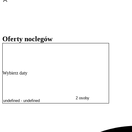
Okolica sprzyja aktywnościom na świeżym powietrzu, takim jak turys
szlaki rowerowe
, a na miejscu istnieje możliwość wypożyczenia rowe
oddalonego o około 2,5 km.
Oferty noclegów
Wybierz daty
2 osoby