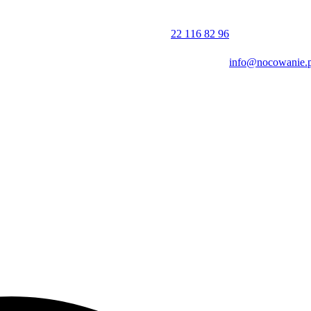
tyka piesza, jazda konna czy wędkarstwo. W pobliżu przebiegają liczn
ru. Miłośnicy golfa docenią bliskość pola Golf Resort Karlštejn,
22 116 82 96
info@nocowanie.p