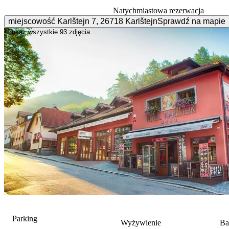
Natychmiastowa rezerwacja
miejscowość Karlštejn
7
,
26718
Karlštejn
Sprawdź na mapie
Pokaż wszystkie
93 zdjęcia
Parking
Wyżywienie
Ba